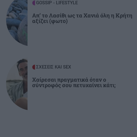
GOSSIP - LIFESTYLE
ΚΟΣΜΟΣ
21:46
Πέντε νεκροί σε Ουκρανία και Ρωσία από τις
Απ’ το Λασίθι ως τα Χανιά όλη η Κρήτη
αξίζει (φωτο)
ανταλλαγές πληγμάτων
ΣΧΕΣΕΙΣ ΚΑΙ SEX
Χαίρεσαι πραγματικά όταν ο
σύντροφός σου πετυχαίνει κάτι;