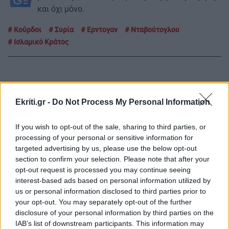
και όχι μόνο.
Κούρδοι
Συρία
Ερντογαν
Νταβούτογλου
Ισλαμικό Κράτος
Ekriti.gr -
Do Not Process My Personal Information
ΡΟΗ ΕΙΔΗΣΕΩΝ
If you wish to opt-out of the sale, sharing to third parties, or
processing of your personal or sensitive information for
ΚΟΣΜΟΣ
07:30
targeted advertising by us, please use the below opt-out
Στο «τελικό στάδιο» η συμφωνία Ιράν και Ομάν
section to confirm your selection. Please note that after your
για τα Στενά του Ορμούζ: Οι όροι της
opt-out request is processed you may continue seeing
Τεχεράνης προς τις ΗΠΑ
interest-based ads based on personal information utilized by
us or personal information disclosed to third parties prior to
your opt-out. You may separately opt-out of the further
ΚΡΗΤΗ
07:12
disclosure of your personal information by third parties on the
Κρήτη: Διάσωση 26 μεταναστών από λέμβο εν
IAB’s list of downstream participants. This information may