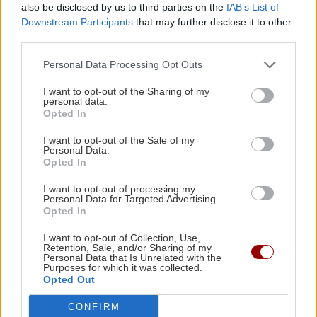
also be disclosed by us to third parties on the
IAB’s List of
μέσω ισχυρών ανέμων
Downstream Participants
that may further disclose it to other
third parties.
GOSSIP - LIFESTYLE
07:00
Personal Data Processing Opt Outs
Απ’ το Λασίθι ως τα Χανιά όλη η Κρήτη αξίζει
(φωτο)
I want to opt-out of the Sharing of my
personal data.
Opted In
Όλες οι ειδήσεις
ΣΧΕΣΕΙΣ ΚΑΙ SEX
00:00
I want to opt-out of the Sale of my
Personal Data.
Χαίρεσαι πραγματικά όταν ο σύντροφός σου
Opted In
πετυχαίνει κάτι;
I want to opt-out of processing my
Personal Data for Targeted Advertising.
Opted In
GOSSIP - LIFESTYLE
23:00
Δάντης: «Δεν θα ξαναγράψω ποτέ τραγούδι για
I want to opt-out of Collection, Use,
τη Eurovision, 22 χρόνια μετά υπάρχει
Retention, Sale, and/or Sharing of my
Personal Data that Is Unrelated with the
ΠΕΡΙΣΣΟΤΕΡΑ
αχαριστία για το My Number One»
Purposes for which it was collected.
Opted Out
CONFIRM
GOSSIP - LIFESTYLE
23:00