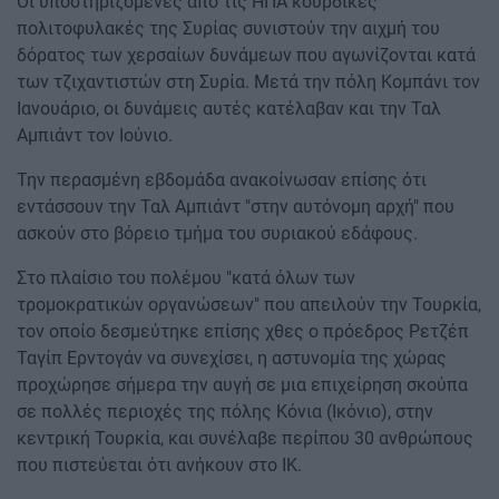
Οι υποστηριζόμενες από τις ΗΠΑ κουρδικές
πολιτοφυλακές της Συρίας συνιστούν την αιχμή του
δόρατος των χερσαίων δυνάμεων που αγωνίζονται κατά
των τζιχαντιστών στη Συρία. Μετά την πόλη Κομπάνι τον
Ιανουάριο, οι δυνάμεις αυτές κατέλαβαν και την Ταλ
Αμπιάντ τον Ιούνιο.
Την περασμένη εβδομάδα ανακοίνωσαν επίσης ότι
εντάσσουν την Ταλ Αμπιάντ "στην αυτόνομη αρχή" που
ασκούν στο βόρειο τμήμα του συριακού εδάφους.
Στο πλαίσιο του πολέμου "κατά όλων των
τρομοκρατικών οργανώσεων" που απειλούν την Τουρκία,
τον οποίο δεσμεύτηκε επίσης χθες ο πρόεδρος Ρετζέπ
Ταγίπ Ερντογάν να συνεχίσει, η αστυνομία της χώρας
προχώρησε σήμερα την αυγή σε μια επιχείρηση σκούπα
σε πολλές περιοχές της πόλης Κόνια (Ικόνιο), στην
κεντρική Τουρκία, και συνέλαβε περίπου 30 ανθρώπους
που πιστεύεται ότι ανήκουν στο ΙΚ.