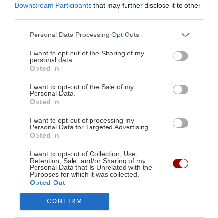
Downstream Participants
that may further disclose it to other
Europa League: Η Άντερλεχτ νίκησε 1-0 τον
third parties.
ΠΑΟΚ στην Τούμπα κι όλα θα κριθούν στις
Βρυξέλλες
Personal Data Processing Opt Outs
I want to opt-out of the Sharing of my
Όλες οι ειδήσεις
personal data.
ΑΘΛΗΤΙΚΑ
22:25
Opted In
ΠΟΑ: Ανακοίνωσε την απόκτηση τριών Ιταλών
ποδοσφαιριστών
I want to opt-out of the Sale of my
Personal Data.
Opted In
ΑΘΛΗΤΙΚΑ
22:25
I want to opt-out of processing my
Personal Data for Targeted Advertising.
UEFA: «Το μποϊκοτάζ στις διοργανώσεις της
Opted In
FIFA παραμένει σε ισχύ»
ΠΕΡΙΣΣΟΤΕΡΑ
I want to opt-out of Collection, Use,
Retention, Sale, and/or Sharing of my
Personal Data that Is Unrelated with the
ΑΘΛΗΤΙΚΑ
22:19
Purposes for which it was collected.
Opted Out
Europa League: Η ΤΣΣΚΑ Σόφιας διέλυσε 3-0
την Μακάμπι Τελ Αβίβ και ετοιμάζεται για
CONFIRM
ΣΧΕΣΕΙΣ ΚΑΙ SEX
ΟΦΗ (βίντεο)