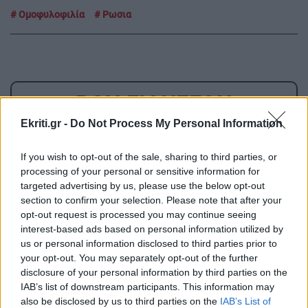
Ομοφυλοφιλία
Ρωσια
ΡΟΗ ΕΙΔΗΣΕΩΝ
Ekriti.gr -
Do Not Process My Personal Information
ΣΧΕΣΕΙΣ ΚΑΙ SEX
00:00
If you wish to opt-out of the sale, sharing to third parties, or
Χρήματα και σχέση: Πώς να μιλήσετε χωρίς να
processing of your personal or sensitive information for
καταλήξετε σε καβγά
targeted advertising by us, please use the below opt-out
section to confirm your selection. Please note that after your
opt-out request is processed you may continue seeing
GOSSIP - LIFESTYLE
23:00
interest-based ads based on personal information utilized by
Η Μπάρμπρα Στρέιζαντ υπογράφει το πρώτο
us or personal information disclosed to third parties prior to
της παιδικό βιβλίο
your opt-out. You may separately opt-out of the further
disclosure of your personal information by third parties on the
IAB’s list of downstream participants. This information may
ΑΘΛΗΤΙΚΑ
22:49
also be disclosed by us to third parties on the
IAB’s List of