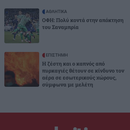
Image
ΑΘΛΗΤΙΚΑ
ΟΦΗ: Πολύ κοντά στην απόκτηση
του Σαναμπρία
Image
ΕΠΙΣΤΗΜΗ
Η ζέστη και ο καπνός από
πυρκαγιές θέτουν σε κίνδυνο τον
αέρα σε εσωτερικούς χώρους,
σύμφωνα με μελέτη