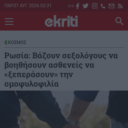
Skip
ΠΑΡ.07 ΑΥΓ 2026 02:31
to
main
content
ΚΟΣΜΟΣ
Ρωσία: Βάζουν σεξολόγους να
βοηθήσουν ασθενείς να
«ξεπεράσουν» την
ομοφυλοφιλία