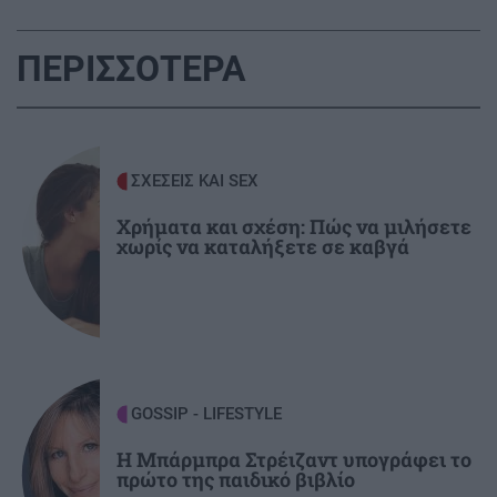
UEFA: «Το μποϊκοτάζ στις διοργανώσεις της
FIFA παραμένει σε ισχύ»
ΠΕΡΙΣΣΟΤΕΡΑ
ΑΘΛΗΤΙΚΑ
22:19
Europa League: Η ΤΣΣΚΑ Σόφιας διέλυσε 3-0
την Μακάμπι Τελ Αβίβ και ετοιμάζεται για
ΣΧΕΣΕΙΣ ΚΑΙ SEX
ΟΦΗ (βίντεο)
Χρήματα και σχέση: Πώς να μιλήσετε
χωρίς να καταλήξετε σε καβγά
ΠΕΡΙΕΡΓΑ - ΠΑΡΑΞΕΝΑ
22:14
Βέλγιο: Ζει σε πλωτό σπίτι 23 μέτρων εδώ και
χρόνια
GOSSIP - LIFESTYLE
22:00
Γιώργος Λιάγκας: «Ο Τζορτζ Κλούνεϊ της
GOSSIP - LIFESTYLE
Ελλάδας…»
Η Μπάρμπρα Στρέιζαντ υπογράφει το
πρώτο της παιδικό βιβλίο