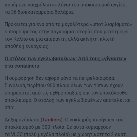
παρέμενε «αιχμάλωτο» λόγω του αποκλεισμού αγγίζει
τα 36 δισεκατομμύρια δολάρια.
Πρόκειται για ένα από τα μεγαλύτερα «μποτιλιαρίσματα»
εμπορεύματος στην παγκόσμια ιστορία, που μετέτρεψε
τον Κόλπο σε μια απέραντη, αλλά ακίνητη, πλωτή
αποθήκη ενέργειας.
Ο στόλος των εγκλωβισμένων: Από τους «γίγαντες»
στα containers
Η συμφόρηση δεν αφορά μόνο τα πετρελαιοφόρα.
Συνολικά, περίπου 900 πλοία όλων των τύπων έχουν
επηρεαστεί από τις εχθροπραξίες και τον επακόλουθο
αποκλεισμό. Ο στόλος των εγκλωβισμένων αποτελείται
από:
Δεξαμενόπλοια (
): Ο «σκληρός πυρήνας» του
Tankers
αποκλεισμού με 300 πλοία. Σε αυτά κυριαρχούν
τα VLCC (πολύ μεγάλα πλοία) με χωρητικότητα 2 εκατ.