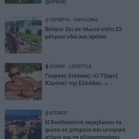
(βίντεο)
Image
ΠΕΡΙΕΡΓΑ - ΠΑΡΑΞΕΝΑ
Βέλγιο: Ζει σε πλωτό σπίτι 23
μέτρων εδώ και χρόνια
Image
GOSSIP - LIFESTYLE
Γιώργος Λιάγκας: «Ο Τζορτζ
Κλούνεϊ της Ελλάδας…»
Image
ΚΟΣΜΟΣ
Η Βουδαπέστη χαμηλώνει τα
φώτα σε μνημεία και ιστορικά
κτίρια για να εξοικονομήσει