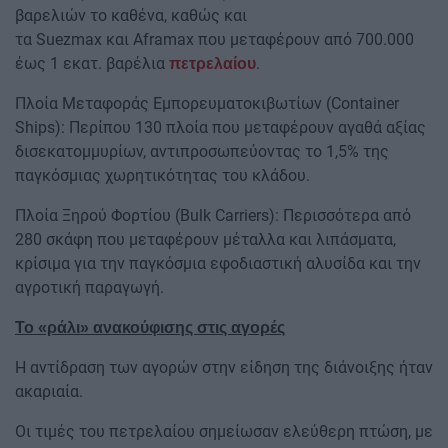
βαρελιών το καθένα, καθώς και
τα Suezmax και Aframax που μεταφέρουν από 700.000
έως 1 εκατ. βαρέλια
.
πετρελαίου
Πλοία Μεταφοράς Εμπορευματοκιβωτίων (Container
Ships): Περίπου 130 πλοία που μεταφέρουν αγαθά αξίας
δισεκατομμυρίων, αντιπροσωπεύοντας το 1,5% της
παγκόσμιας χωρητικότητας του κλάδου.
Πλοία Ξηρού Φορτίου (Bulk Carriers): Περισσότερα από
280 σκάφη που μεταφέρουν μέταλλα και λιπάσματα,
κρίσιμα για την παγκόσμια εφοδιαστική αλυσίδα και την
αγροτική παραγωγή.
Το «ράλι» ανακούφισης στις αγορές
Η αντίδραση των αγορών στην είδηση της διάνοιξης ήταν
ακαριαία.
Οι τιμές του πετρελαίου σημείωσαν ελεύθερη πτώση, με