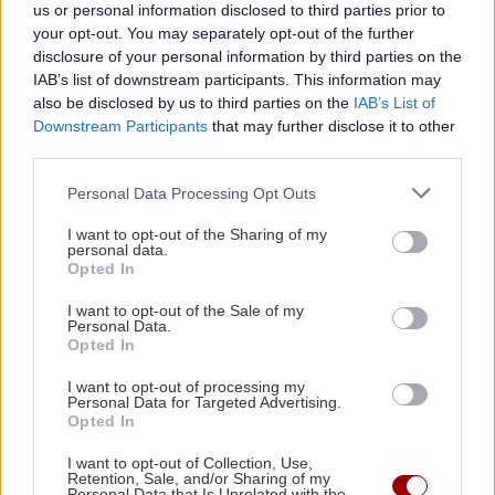
us or personal information disclosed to third parties prior to
δραστηριότητα το πρώτο τρίμηνο του 2026
your opt-out. You may separately opt-out of the further
disclosure of your personal information by third parties on the
Ιρανός ΥΠΕΞ: Το Στενό του Ορμούζ είναι πλήρως ανοιχτό
IAB’s list of downstream participants. This information may
– Πτώση 10% καταγράφει η τιμή του πετρελαίου
also be disclosed by us to third parties on the
IAB’s List of
Downstream Participants
that may further disclose it to other
Ακολουθήστε το ekriti.gr στο
Google News
και
third parties.
μάθετε πρώτοι όλες τις ειδήσεις για την Κρήτη
και όχι μόνο.
Personal Data Processing Opt Outs
στενά του Ορμούζ
Πετρέλαιο
Τάνκερ
I want to opt-out of the Sharing of my
personal data.
Opted In
I want to opt-out of the Sale of my
Personal Data.
Opted In
ΡΟΗ ΕΙΔΗΣΕΩΝ
I want to opt-out of processing my
Personal Data for Targeted Advertising.
Opted In
ΣΧΕΣΕΙΣ ΚΑΙ SEX
00:00
I want to opt-out of Collection, Use,
Χρήματα και σχέση: Πώς να μιλήσετε χωρίς να
Retention, Sale, and/or Sharing of my
Personal Data that Is Unrelated with the