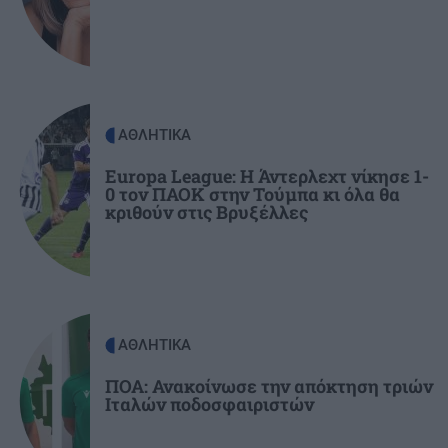
ΚΟΣΜΟΣ
21:52
Η Βουδαπέστη χαμηλώνει τα φώτα σε μνημεία
και ιστορικά κτίρια για να εξοικονομήσει
ενέργεια
ΑΘΛΗΤΙΚΑ
ΕΛΛΑΔΑ
21:43
Το τέλος μιας εποχής για το Allou! Fun Park - Η
Europa League: Η Άντερλεχτ νίκησε 1-
0 τον ΠΑΟΚ στην Τούμπα κι όλα θα
περιοχή γυρίζει σελίδα
κριθούν στις Βρυξέλλες
ΑΘΛΗΤΙΚΑ
ΠΟΑ: Ανακοίνωσε την απόκτηση τριών
Ιταλών ποδοσφαιριστών