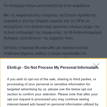
Το στοίχημα πλέον μετατοπίζεται στην ασφάλεια.
Με τις ασφαλιστικές εταιρείες να ζητούν πρόσθετες
εγγυήσεις για την ύπαρξη ναρκών και τις ΗΠΑ να
συνεχίζουν τον αποκλεισμό ιρανικών πλοίων μέχρι την
τελική υπογραφή της συμφωνίας, τα 36 δισεκατομμύρια
δολάρια «ζεσταίνουν» τις μηχανές τους.
Ωστόσο, η άγκυρα θα σηκωθεί με προσεκτικά και
σταδιακά βήματα, καθώς η αγορά προσπαθεί να
ισορροπήσει ανάμεσα στην αισιοδοξία και την
παραδοσιακή γεωπολιτική αβεβαιότητα της περιοχής.
Ekriti.gr -
Do Not Process My Personal Information
ΔΙΑΒΑΣΤΕ ΕΠΙΣΗΣ:
If you wish to opt-out of the sale, sharing to third parties, or
ΠΑΓΝΗ: Ελάχιστο προσωπικό για τον καθαρισμό των
processing of your personal or sensitive information for
targeted advertising by us, please use the below opt-out
χειρουργείων - Έτοιμοι για κινητοποιήσεις οι
section to confirm your selection. Please note that after your
εργαζόμενοι
opt-out request is processed you may continue seeing
interest-based ads based on personal information utilized by
Ηράκλειο: Αύξηση καταγράφει η οικοδομική