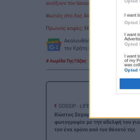
Opted 
ανοίξουν τον Ιανουάριο
I want t
Φωτιές στο Λος Άντζελες: Η Disney δωρ
Opted 
Πρωινός καφές: Μειώνει τον κίνδυνο π
I want 
Advertis
Ακολουθήστε το ekriti.gr στο
Goo
Opted 
την Κρήτη και όχι μόνο.
I want t
of my P
Λωρίδα Της Γάζας
Βομβαρδισμός
was col
Opted 
ΡΟΗ
GOSSIP - LIFESTYLE
2
Κώστας Σαμαράς: Η οικογενειακή
φωτογραφία με την αδελφή του για
τον ένα χρόνο από τον θάνατό της