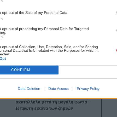
In
o opt-out of the Sale of my Personal Data.
ίζει 15 εκατομμύρια δολάρια στους πληγέντες
In
ρόωρου θανάτου, σύμφωνα με νέα έρευνα
to opt-out of processing my Personal Data for Targeted
ing.
gle News
και μάθετε πρώτοι όλες τις ειδήσεις για
In
o opt-out of Collection, Use, Retention, Sale, and/or Sharing
ersonal Data that Is Unrelated with the Purposes for which it
lected.
Out
CONFIRM
 ΕΙΔΗΣΕΩΝ
1:00
ΚΡΗΤΗ
19:38
Data Deletion
Data Access
Privacy Policy
Ρέθυμνο: 19 κτίρια κρίθηκαν
ακατάλληλα μετά τη μεγάλη φωτιά –
Η πρώτη εικόνα των ζημιών