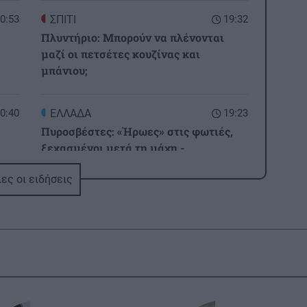
0:53
ΣΠΙΤΙ
19:32
Πλυντήριο: Μπορούν να πλένονται
μαζί οι πετσέτες κουζίνας και
μπάνιου;
0:40
ΕΛΛΑΔΑ
19:23
Πυροσβέστες: «Ήρωες» στις φωτιές,
ξεχασμένοι μετά τη μάχη -
Διαμαρτυρία έξω από το Μαξίμου στις
ες οι ειδήσεις
31/08
0:36
ΚΟΣΜΟΣ
19:17
ις
ήμα
Το Ιράν απειλεί τις χώρες του Κόλπου
με σκληρά χτυπήματα αν δεν
σταματήσουν τον Τραμπ
0:32