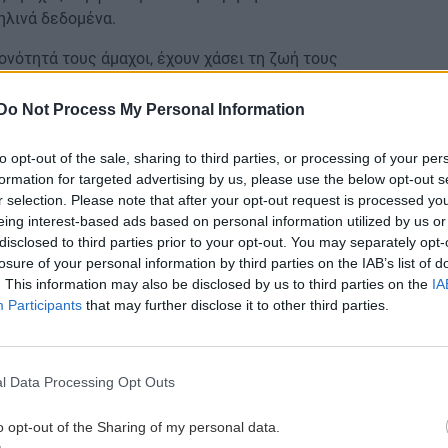
ηλινά δεδομένα.
ονότητά τους άμαχοι, έχουν χάσει τη ζωή τους
πιχειρήσεις αντιποίνων στη Λωρίδα της Γάζας,
 Υγείας της κυβέρνησης της Χαμάς στον θύλακο,
Do Not Process My Personal Information
ΟΗΕ.
to opt-out of the sale, sharing to third parties, or processing of your per
κευή στο βρετανικό ιατρικό περιοδικό The Lancet
formation for targeted advertising by us, please use the below opt-out s
ών τους πρώτους εννιά μήνες του πολέμου ανάμεσα
r selection. Please note that after your opt-out request is processed y
ς κατά 40% και πλέον από αυτόν που ανακοίνωναν οι
eing interest-based ads based on personal information utilized by us or
οσημείωτα, η μελέτη αυτή δεν λαμβάνει υπόψη τους
disclosed to third parties prior to your opt-out. You may separately opt-
losure of your personal information by third parties on the IAB’s list of
. This information may also be disclosed by us to third parties on the
IA
Participants
that may further disclose it to other third parties.
 Υποθέσεων (OCHA) του ΟΗΕ υπολογίζει πως
ς Γάζας που χαρακτηρίζονται αγνοούμενοι είναι
σοπεδώθηκαν.
l Data Processing Opt Outs
o opt-out of the Sharing of my personal data.
έρα (13/1) - Οι Κυριακές που τα καταστήματα θα