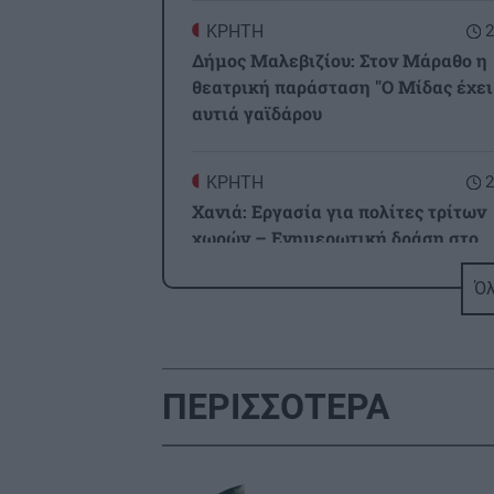
ΚΡΗΤΗ
2
Δήμος Μαλεβιζίου: Στον Μάραθο η
θεατρική παράσταση "Ο Μίδας έχει
αυτιά γαϊδάρου
ΚΡΗΤΗ
2
Χανιά: Εργασία για πολίτες τρίτων
χωρών – Ενημερωτική δράση στο
Εργατικό Κέντρο
Όλ
ΚΡΗΤΗ
2
Ηράκλειο: Κυκλοφοριακές ρυθμίσε
έξι μηνών στον ΒΟΑΚ – Σε ποιο τμ
ΠΕΡΙΣΣΟΤΕΡΑ
θα γίνονται τα έργα
BUSINESS
2