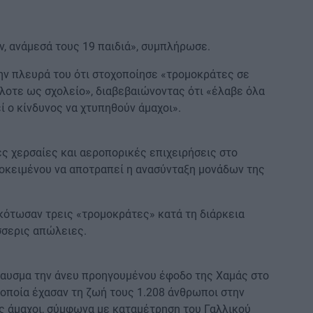
, ανάμεσά τους 19 παιδιά», συμπλήρωσε.
ην πλευρά του ότι στοχοποίησε «τρομοκράτες σε
λοτε ως σχολείο», διαβεβαιώνοντας ότι «έλαβε όλα
ί ο κίνδυνος να χτυπηθούν άμαχοι».
ές χερσαίες και αεροπορικές επιχειρήσεις στο
ροκειμένου να αποτραπεί η ανασύνταξη μονάδων της
κότωσαν τρεις «τρομοκράτες» κατά τη διάρκεια
σσερις απώλειες.
ναυσμα την άνευ προηγουμένου έφοδο της Χαμάς στο
 οποία έχασαν τη ζωή τους 1.208 άνθρωποι στην
υς άμαχοι, σύμφωνα με καταμέτρηση του Γαλλικού