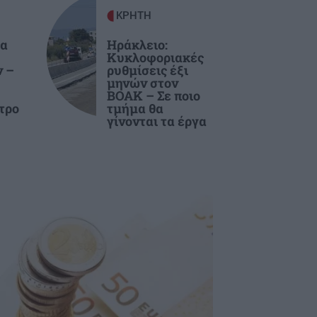
ΚΡΗΤΗ
ία
Ηράκλειο:
Κυκλοφοριακές
ν –
ρυθμίσεις έξι
μηνών στον
ΒΟΑΚ – Σε ποιο
τρο
τμήμα θα
γίνονται τα έργα