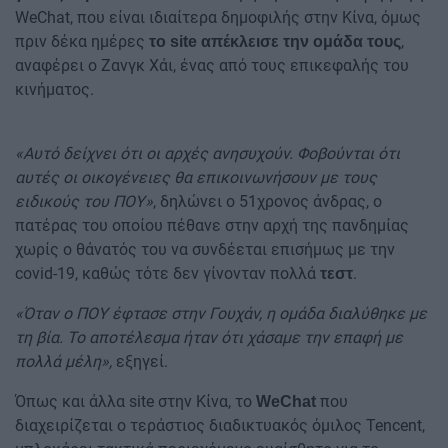
WeChat, που είναι ιδιαίτερα δημοφιλής στην Κίνα, όμως
πριν δέκα ημέρες
,
το site απέκλεισε την ομάδα τους
αναφέρει ο Ζανγκ Χάι, ένας από τους επικεφαλής του
κινήματος.
«Αυτό δείχνει ότι οι αρχές ανησυχούν. Φοβούνται ότι
αυτές οι οικογένειες θα επικοινωνήσουν με τους
ειδικούς του ΠΟΥ»
, δηλώνει ο 51χρονος άνδρας, ο
πατέρας του οποίου πέθανε στην αρχή της πανδημίας
χωρίς ο θάνατός του να συνδέεται επισήμως με την
covid-19, καθώς τότε δεν γίνονταν πολλά
.
τεστ
«Όταν ο ΠΟΥ έφτασε στην Γουχάν, η ομάδα διαλύθηκε με
τη βία. Το αποτέλεσμα ήταν ότι χάσαμε την επαφή με
πολλά μέλη»,
εξηγεί.
Όπως και άλλα site στην Κίνα, το
που
WeChat
διαχειρίζεται ο τεράστιος διαδικτυακός όμιλος Tencent,