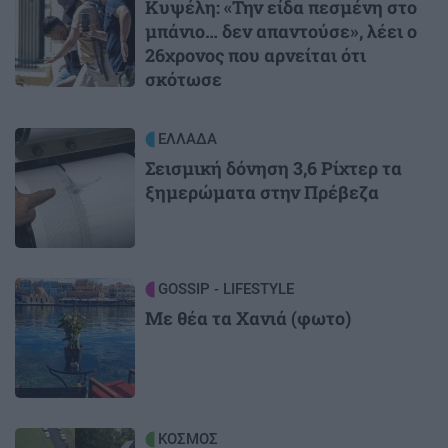
Κυψέλη: «Την είδα πεσμένη στο
μπάνιο… δεν απαντούσε», λέει ο
26χρονος που αρνείται ότι
σκότωσε
Image
ΕΛΛΑΔΑ
Σεισμική δόνηση 3,6 Ρίχτερ τα
ξημερώματα στην Πρέβεζα
Image
GOSSIP - LIFESTYLE
Με θέα τα Χανιά (φωτο)
Image
ΚΟΣΜΟΣ