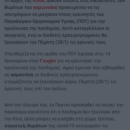
Οι Αρχές της
ασκούν πιέσεις στις οικογένειες των
Κίνας
θυμάτων του
προκειμένου να τις
κορωνοϊού
αποτρέψουν να μιλήσουν στους ερευνητές του
(ΠΟΥ) για την
Παγκόσμιου Οργανισμού Υγείας
προέλευση της πανδημίας. Αυτό καταγγέλλουν οι
συγγενείς, ενώ οι διεθνείς εμπειρογνώμονες θα
ξεκινήσουν την Πέμπτη (28/1) τις έρευνές τους.
Υπενθυμίζεται ότι ομάδα του ΠΟΥ έφτασε στις 14
Ιανουαρίου στην
για να ερευνήσει την
Γουχάν
προέλευση της πανδημίας. Αφού έμειναν δύο εβδομάδες
σε
, οι διεθνείς εμπειρογνώμονες
καραντίνα
ετοιμάζονται να ξεκινήσουν αύριο, Πέμπτη (28/1) τις
έρευνές τους επί του πεδίου.
Από την πλευρά του, το Πεκίνο προσπαθεί να πείσει την
παγκόσμια κοινότητα ότι η πανδημία δεν ξεκίνησε από
την Κίνα, αλλά μπορεί να εισήχθη στη χώρα. Ωστόσο,
της covid-19 κατηγορούν τις
συγγενείς θυμάτων