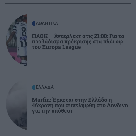
Θρίλερ στην Ελούντα: Αστυνομικοί έσωσαν την
τελευταία στιγμή ηλικιωμένο που απειλούσε
να πέσει στο κενό
ΑΘΛΗΤΙΚΑ
ΠΑΟΚ – Άντερλεχτ στις 21:00: Για το
ΚΟΙΝΩΝΙΑ
07:35
προβάδισμα πρόκρισης στα πλέι οφ
Κυψέλη: «Την είδα πεσμένη στο μπάνιο… δεν
του Europa League
απαντούσε», λέει ο 26χρονος που αρνείται ότι
σκότωσε
ΕΛΛΑΔΑ
07:23
Σεισμική δόνηση 3,6 Ρίχτερ τα ξημερώματα
ΕΛΛΑΔΑ
στην Πρέβεζα
Marfin: Έρχεται στην Ελλάδα η
46χρονη που συνελήφθη στο Λονδίνο
για την υπόθεση
GOSSIP - LIFESTYLE
07:00
Με θέα τα Χανιά (φωτο)