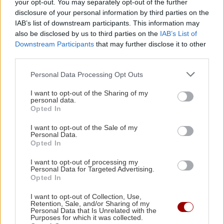
your opt-out. You may separately opt-out of the further
Ακολουθήστε το ekriti.gr στο
Google News
και
disclosure of your personal information by third parties on the
μάθετε πρώτοι όλες τις ειδήσεις για την Κρήτη
IAB’s list of downstream participants. This information may
και όχι μόνο.
also be disclosed by us to third parties on the
IAB’s List of
Downstream Participants
that may further disclose it to other
Κορωνοϊός
Που
Παγκόσμιος Οργανισμός Υγείας
third parties.
Κινα
ουχάν
Personal Data Processing Opt Outs
I want to opt-out of the Sharing of my
personal data.
Opted In
ΡΟΗ ΕΙΔΗΣΕΩΝ
I want to opt-out of the Sale of my
Personal Data.
Opted In
ΑΘΛΗΤΙΚΑ
08:08
I want to opt-out of processing my
ΠΑΟΚ – Άντερλεχτ στις 21:00: Για το
Personal Data for Targeted Advertising.
Opted In
προβάδισμα πρόκρισης στα πλέι οφ του Europa
League
I want to opt-out of Collection, Use,
Retention, Sale, and/or Sharing of my
Personal Data that Is Unrelated with the
Purposes for which it was collected.