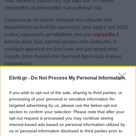
τους διεθνείς ερευνητές, την ώρα που το Πεκίνο
προσπαθεί να αποποιηθεί των ευθυνών του.
Σύμφωνα με τα πρώτα στοιχεία που έδωσαν στη
δημοσιότητα οι Κινέζοι ερευνητές στις αρχές του 2020,
ο νέος κορωνοϊός μεταδόθηκε από μια
ή
νυχτερίδα
κάποιο άλλο ζώο, προτού φτάσει στον άνθρωπο. Η
επιδημία φαίνεται ότι ξεκίνησε από μια αγορά στην
Γουχάν, όπου πωλούνταν ζωντανά άγρια ζώα, κυρίως
πανγκολίνοι.
Ειδήσεις σήμερα
Ekriti.gr -
Do Not Process My Personal Information
«Πού είναι ο Παππάς»: Το νέο σποτ της ΚΝΕ
If you wish to opt-out of the sale, sharing to third parties, or
processing of your personal or sensitive information for
Σήφης Βαλυράκης - Μαρτυρία: Ο έντονος διάλογος με
targeted advertising by us, please use the below opt-out
ψαρά (βίντεο)
section to confirm your selection. Please note that after your
opt-out request is processed you may continue seeing
Εμβόλια: Η AstraZeneca αρνείται να συμμετάσχει σε
interest-based ads based on personal information utilized by
συνομιλίες με την Κομισιόν
us or personal information disclosed to third parties prior to