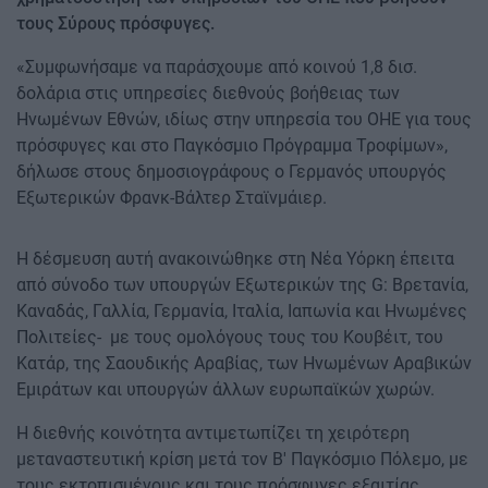
τους Σύρους πρόσφυγες.
«Συμφωνήσαμε να παράσχουμε από κοινού 1,8 δισ.
δολάρια στις υπηρεσίες διεθνούς βοήθειας των
Ηνωμένων Εθνών, ιδίως στην υπηρεσία του ΟΗΕ για τους
πρόσφυγες και στο Παγκόσμιο Πρόγραμμα Τροφίμων»,
δήλωσε στους δημοσιογράφους ο Γερμανός υπουργός
Εξωτερικών Φρανκ-Βάλτερ Σταϊνμάιερ.
Η δέσμευση αυτή ανακοινώθηκε στη Νέα Υόρκη έπειτα
από σύνοδο των υπουργών Εξωτερικών της G: Βρετανία,
Καναδάς, Γαλλία, Γερμανία, Ιταλία, Ιαπωνία και Ηνωμένες
Πολιτείες- με τους ομολόγους τους του Κουβέιτ, του
Κατάρ, της Σαουδικής Αραβίας, των Ηνωμένων Αραβικών
Εμιράτων και υπουργών άλλων ευρωπαϊκών χωρών.
Η διεθνής κοινότητα αντιμετωπίζει τη χειρότερη
μεταναστευτική κρίση μετά τον Β' Παγκόσμιο Πόλεμο, με
τους εκτοπισμένους και τους πρόσφυγες εξαιτίας