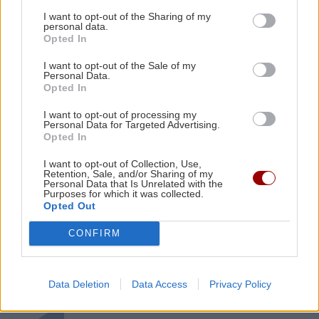
Πλύσιμο των ποδιών με αλάτι και ελαιόλαδο:
I want to opt-out of the Sharing of my
Γιατί ειδικοί το συνιστούν και σε τι χρησιμεύει
personal data.
ΣΧΕΣΕΙΣ ΚΑΙ SEX
Opted In
Μικρές αλλαγές που μπορούν να
I want to opt-out of the Sale of my
φέρουν ξανά τη σπίθα στη σχέση σου
ΚΟΣΜΟΣ
21:35
Personal Data.
Opted In
Το ταξίδι με το τρένο που θα σας μείνει
αξέχαστο (εικόνες)
I want to opt-out of processing my
Personal Data for Targeted Advertising.
Opted In
ΚΟΣΜΟΣ
21:25
I want to opt-out of Collection, Use,
Ιταλία: Τα ελαιοτριβεία ενώνονται να
Retention, Sale, and/or Sharing of my
GOSSIP - LIFESTYLE
Personal Data that Is Unrelated with the
αντιμετωπίσουν την κρίση
Purposes for which it was collected.
Opted Out
Ο Τζέιμς Κάμερον φαίνεται έτοιμος
να αφήσει πίσω του το «Avatar»
CONFIRM
Data Deletion
Data Access
Privacy Policy