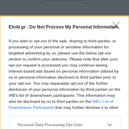
3.000 ναυτικά μίλια χωρίς στάλα καυσίμου!
ΣΠΙΤΙ
22:21
Ekriti.gr -
Do Not Process My Personal Information
Κατσαρίδα στο σπίτι - Πότε πρέπει να
ανησυχήσουμε
If you wish to opt-out of the sale, sharing to third parties, or
processing of your personal or sensitive information for
ΠΕΡΙΣΣΟΤΕΡΑ
targeted advertising by us, please use the below opt-out
ΚΟΣΜΟΣ
22:11
section to confirm your selection. Please note that after your
Εξαρθρώθηκε τεράστιο δίκτυο διακίνησης
opt-out request is processed you may continue seeing
μεταναστών και ναρκωτικών στη Μεσόγειο –
interest-based ads based on personal information utilized by
Πάνω από 24 εκατ. ευρώ κέρδη
us or personal information disclosed to third parties prior to
ΣΧΕΣΕΙΣ ΚΑΙ SEX
your opt-out. You may separately opt-out of the further
disclosure of your personal information by third parties on the
Πώς θα καταλάβεις ότι ένας
ΥΓΕΙΑ
21:53
IAB’s list of downstream participants. This information may
άνθρωπος δεν μπήκε τυχαία στη ζωή
Αυτά τα φρούτα επιλέγουν 4 ενδοκρινολόγοι
also be disclosed by us to third parties on the
IAB’s List of
σου
για καλύτερο έλεγχο του σακχάρου
Downstream Participants
that may further disclose it to other
third parties.
Personal Data Processing Opt Outs
ΥΓΕΙΑ
21:42