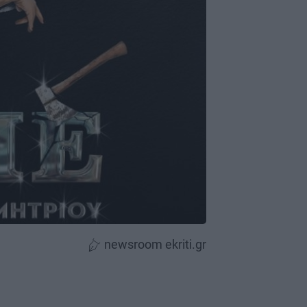
newsroom ekriti.gr