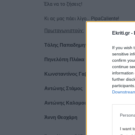
Έλα να το ζήσεις!
Κι ας μας πάει λίγο… PipaCaliente!
Πρωταγωνιστούν:
Ekriti.gr -
Tόλης Παπαδημητρίου
If you wish 
sensitive in
Πηνελόπη Πλάκα
confirm you
continue se
information 
Κωνσταντίνος Γαβαλάς
further disc
participants
Αντώνης Στάμος
Downstream 
Αντώνης Καλομοιράκης
Persona
Άννη Θεοχάρη
I want t