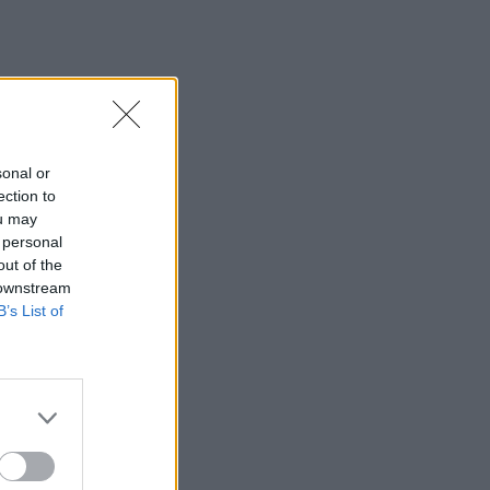
sonal or
ection to
ou may
 personal
out of the
 downstream
B’s List of