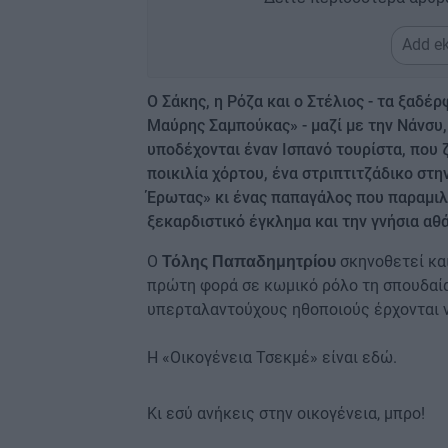
Add ek
Ο Σάκης, η Ρόζα και ο Στέλιος - τα ξαδ
Μαύρης Σαμπούκας» - μαζί με την Νάνσυ,
υποδέχονται έναν Ισπανό τουρίστα, που ζ
ποικιλία χόρτου, ένα στριπτιτζάδικο στην
Έρωτας» κι ένας παπαγάλος που παραμιλ
ξεκαρδιστικό έγκλημα και την γνήσια αθά
Ο
σκηνοθετεί και
Τόλης Παπαδημητρίου
πρώτη φορά σε κωμικό ρόλο τη σπουδαία
υπερταλαντούχους ηθοποιούς έρχονται ν
Η «Οικογένεια Τσεκμέ» είναι εδώ.
Κι εσύ ανήκεις στην οικογένεια, μπρο!