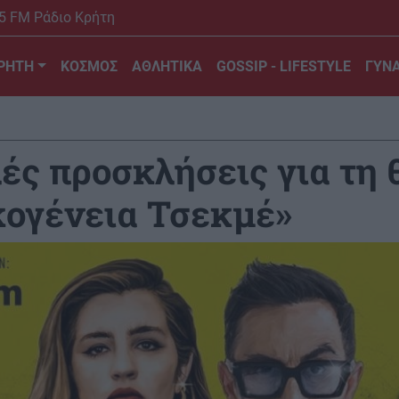
5 FM Ράδιο Κρήτη
ΡΗΤΗ
ΚΟΣΜΟΣ
ΑΘΛΗΤΙΚΑ
GOSSIP - LIFESTYLE
ΓΥΝΑ
λές προσκλήσεις για τη 
κογένεια Τσεκμέ»