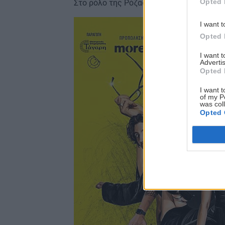
Opted 
Στο ρόλο της Ρόζας Τσεκμέ η
Μαρία Κίτ
Image
I want t
Opted 
I want 
Advertis
Opted 
I want t
of my P
was col
Opted 