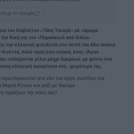
riti.gr on Google
έρφια του διαβόητου «Τάκη Τσεκμέ» με «άρωμα
 την Κική και τον «Παρασκευά από δίπλα»
ει την ελληνική φιλοξενία στο πετσί του.Μια σπάνια
 Κινέττα, πολύ τραπ,λίγο γιόγκα, ένας «Άγιος
άει υπόσχονται γέλιο μέχρι δακρύων, με φόντο ένα
νατη ελληνική οικογένεια στα.. χειρότερα της.
 πρωταγωνιστεί στο νέο του έργο, συστήνει για
 Μαρία Κίτσου και μαζί με 5ακόμα
α ταράξουν την πόλη σας!