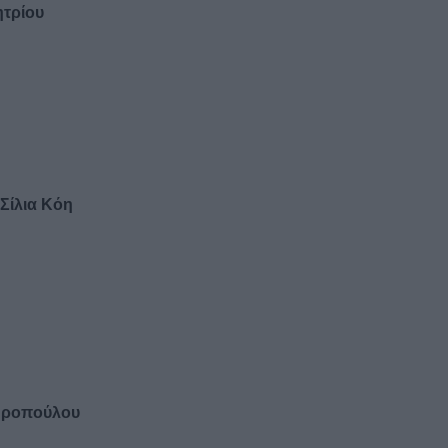
τρίου
Σίλια Κόη
δροπούλου