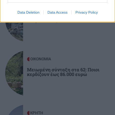
ΚΟΣΜΟΣ
Data Deletion
Data Access
Privacy Policy
Περού: 13 νεκροί σε τροχαίο –
ΚΡΗΤΗ
08:23
Ανάμεσά τους και παιδιά
Τραγωδία στον Κάβρο Χανίων - Νεκρή 62χρονη
τουρίστρια στη θάλασσα
ΚΡΗΤΗ
08:11
Ηράκλειο: Συγκίνηση στην εορτή του Αγίου
Μύρωνος - Χειροτονία νέου πρεσβυτέρου
ΟΙΚΟΝΟΜΙΑ
Μειωμένη σύνταξη στα 62: Ποιοι
κερδίζουν έως 86.000 ευρώ
ΓΥΝΑΙΚΑ
08:00
Τα ζώδια της Κυριακής
ΚΡΗΤΗ
07:47
Στο «κόκκινο» η Κρήτη για εκδήλωση
πυρκαγιάς – Πού απαγορεύεται η κυκλοφορία
ΚΡΗΤΗ