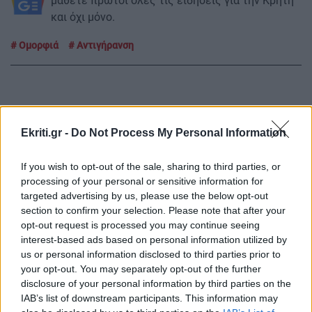
μάθετε πρώτοι όλες τις ειδήσεις για την Κρήτη
και όχι μόνο.
Ομορφιά
Αντιγήρανση
ΡΟΗ ΕΙΔΗΣΕΩΝ
Ekriti.gr -
Do Not Process My Personal Information
If you wish to opt-out of the sale, sharing to third parties, or
ΚΟΣΜΟΣ
09:36
processing of your personal or sensitive information for
Περού: 13 νεκροί σε τροχαίο – Ανάμεσά τους
targeted advertising by us, please use the below opt-out
section to confirm your selection. Please note that after your
και παιδιά
opt-out request is processed you may continue seeing
interest-based ads based on personal information utilized by
us or personal information disclosed to third parties prior to
ΟΙΚΟΝΟΜΙΑ
09:24
your opt-out. You may separately opt-out of the further
Μειωμένη σύνταξη στα 62: Ποιοι κερδίζουν
disclosure of your personal information by third parties on the
έως 86.000 ευρώ
IAB’s list of downstream participants. This information may