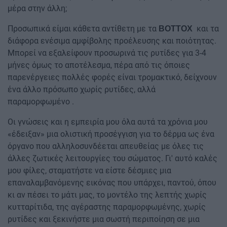
μέρα στην άλλη;
Προσωπικά είμαι κάθετα αντίθετη με τα
και τα
BOTΤOX
διάφορα ενέσιμα αμφίβολης προέλευσης και ποιότητας.
Μπορεί να εξαλείφουν προσωρινά τις ρυτίδες για 3-4
μήνες όμως το αποτέλεσμα, πέρα από τις όποιες
παρενέργειες πολλές φορές είναι τρομακτικό, δείχνουν
ένα άλλο πρόσωπο χωρίς ρυτίδες, αλλά
παραμορφωμένο .
Οι γνώσεις και η εμπειρία μου όλα αυτά τα χρόνια μου
«έδειξαν» μια ολιστική προσέγγιση για το δέρμα ως ένα
όργανο που αλληλοσυνδέεται απευθείας με όλες τις
άλλες ζωτικές λειτουργίες του σώματος. Γι' αυτό καλές
μου φίλες, σταματήστε να είστε δέσμιες μια
επαναλαμβανόμενης εικόνας που υπάρχει, παντού, όπου
κι αν πέσει το μάτι μας, το μοντέλο της λεπτής χωρίς
κυτταρίτιδα, της αγέραστης παραμορφωμένης, χωρίς
ρυτίδες και ξεκινήστε μια σωστή περιποίηση σε μια