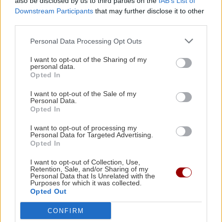
also be disclosed by us to third parties on the
IAB’s List of
Downstream Participants
that may further disclose it to other
ΚΡΗΤΗ
09:13
third parties.
Ηράκλειο: Στο επίκεντρο ξανά το πρόβλημα
της αποχέτευσης - Τι αποκαλύπτει η αυτοψία
Personal Data Processing Opt Outs
του Λιμεναρχείου
I want to opt-out of the Sharing of my
personal data.
Opted In
Όλες οι ειδήσεις
GOSSIP - LIFESTYLE
09:00
I want to opt-out of the Sale of my
Στα Χανιά (φωτο)
Personal Data.
Opted In
I want to opt-out of processing my
ΚΟΙΝΩΝΙΑ
08:49
Personal Data for Targeted Advertising.
Τροχαίο στην Αθηνών-Σουνίου: Μηχανή ΔΙΑΣ
Opted In
συγκρούστηκε με ΙΧ – Δύο αστυνομικοί
I want to opt-out of Collection, Use,
τραυματίες
Retention, Sale, and/or Sharing of my
Personal Data that Is Unrelated with the
ΠΕΡΙΣΣΟΤΕΡΑ
Purposes for which it was collected.
Opted Out
ΚΟΣΜΟΣ
08:35
Ιράν: «Δεν ανοίγουν τα Στενά του Ορμούζ αν
CONFIRM
δεν αλλάξουν στάση οι ΗΠΑ»