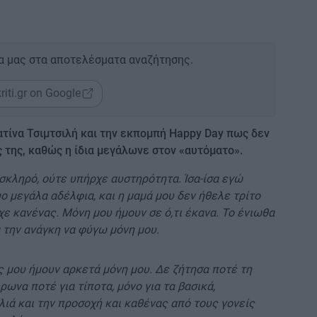
α μας στα αποτελέσματα αναζήτησης.
riti.gr on Google
ίνα Τσιμτσιλή και την εκπομπή Happy Day πως δεν
ς της, καθώς η ίδια μεγάλωνε στον «αυτόματο».
σκληρό, ούτε υπήρχε αυστηρότητα. Ίσα-ίσα εγώ
 μεγάλα αδέλφια, και η μαμά μου δεν ήθελε τρίτο
χε κανένας. Μόνη μου ήμουν σε ό,τι έκανα. Το ένιωθα
 την ανάγκη να φύγω μόνη μου.
ής μου ήμουν αρκετά μόνη μου. Δε ζήτησα ποτέ τη
ωνα ποτέ για τίποτα, μόνο για τα βασικά,
λιά και την προσοχή και καθένας από τους γονείς