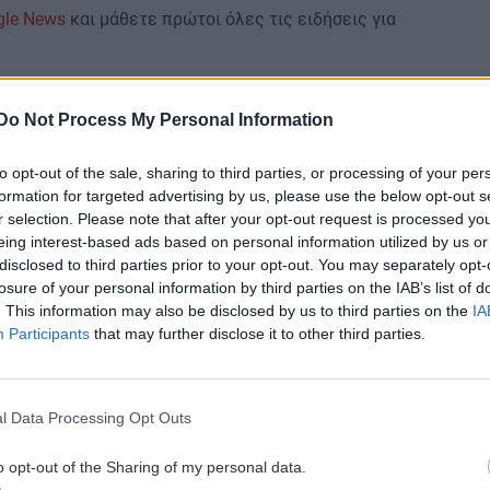
gle News
και μάθετε πρώτοι όλες τις ειδήσεις για
Do Not Process My Personal Information
to opt-out of the sale, sharing to third parties, or processing of your per
formation for targeted advertising by us, please use the below opt-out s
 ΕΙΔΗΣΕΩΝ
r selection. Please note that after your opt-out request is processed y
eing interest-based ads based on personal information utilized by us or
disclosed to third parties prior to your opt-out. You may separately opt-
0:35
ΑΘΛΗΤΙΚΑ
09:09
losure of your personal information by third parties on the IAB’s list of
τον
ΑΕΚ: Φιλικό απόψε με την Καλλιθέα
. This information may also be disclosed by us to third parties on the
IA
ότο
ενόψει...ΟΦΗ
Participants
that may further disclose it to other third parties.
0:24
ΑΘΛΗΤΙΚΑ
08:53
l Data Processing Opt Outs
Κύπελλο Ελλάδας: Το πρόγραμμα του
με
2ου προκριματικού γύρου
o opt-out of the Sharing of my personal data.