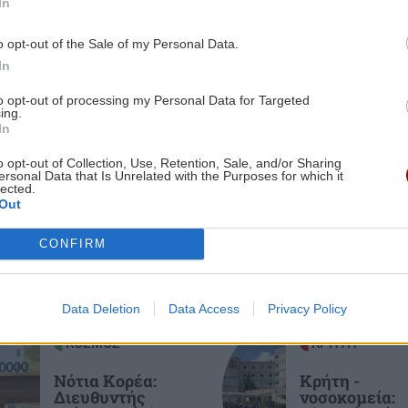
In
ΕΛΛΑΔΑ
08:50
0:12
o opt-out of the Sale of my Personal Data.
Ειδικό Χωροταξικό για τον Τουρισμό:
In
ω
Οι νέοι κανόνες για επενδύσεις, νησιά
και προορισμούς υπό πίεση
to opt-out of processing my Personal Data for Targeted
ing.
In
ΟΙΚΟΝΟΜΙΑ
08:38
ες οι ειδήσεις
o opt-out of Collection, Use, Retention, Sale, and/or Sharing
9:49
Μοσχάρι: "Εκτοξεύτηκε" η τιμή του
ersonal Data that Is Unrelated with the Purposes for which it
lected.
ιξε
κατά 28,4% από τα τέλη του 2024
Out
ε
CONFIRM
ΑΘΛΗΤΙΚΑ
08:25
Μαραντόνα: Σε δημοπρασία η μπάλα
9:37
που άγγιξε το «χέρι του Θεού» (βίντεο)
Data Deletion
Data Access
Privacy Policy
φιο
ΚΟΣΜΟΣ
ΚΡΗΤΗ
ΚΡΗΤΗ
08:24
'Έφυγε" από την ζωή ο γεωπόνος
Νότια Κορέα:
Κρήτη -
Διευθυντής
νοσοκομεία:
Γιώργος Σηφογιαννάκης