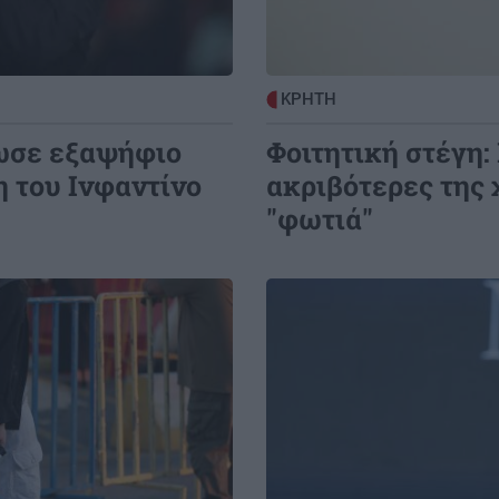
Κρήτη: Συνελήφθησαν υπάλληλος και
ιδιοκτήτης πάρκινγκ για άγρα
9:10
πελατών
ΚΡΗΤΗ
δί
ωσε εξαψήφιο
Φοιτητική στέγη:
 του Ινφαντίνο
ακριβότερες της 
"φωτιά"
Image