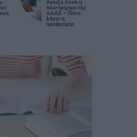
ω
Άνοιξε ξανά η
ους
πλατφόρμα της
ους
ΑΑΔΕ – Πότε
λήγει η
προθεσμία