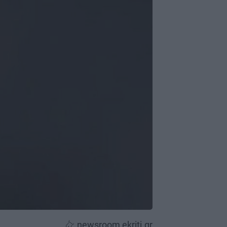
newsroom ekriti.gr