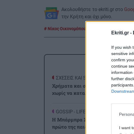
Ακολουθήστε το ekriti.gr στο
Goo
την Κρήτη και όχι μόνο.
Νίκος Οικονομόπουλος
Δέσποινα Βανδή
Ekriti.gr -
If you wish 
sensitive in
confirm you
ΡΟΗ
continue se
information 
ΣΧΕΣΕΙΣ ΚΑΙ SEX
0
further disc
participants
Χρήματα και σχέση: Πώς να μιλήσ
Downstream 
χωρίς να καταλήξετε σε καβγά
GOSSIP - LIFESTYLE
2
Persona
Η Μπάρμπρα Στρέιζαντ υπογράφει 
πρώτο της παιδικό βιβλίο
I want t