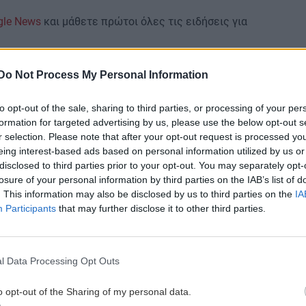
gle News
και μάθετε πρώτοι όλες τις ειδήσεις για
Do Not Process My Personal Information
to opt-out of the sale, sharing to third parties, or processing of your per
formation for targeted advertising by us, please use the below opt-out s
r selection. Please note that after your opt-out request is processed y
 ΕΙΔΗΣΕΩΝ
eing interest-based ads based on personal information utilized by us or
disclosed to third parties prior to your opt-out. You may separately opt-
0:00
ΑΘΛΗΤΙΚΑ
21:31
losure of your personal information by third parties on the IAB’s list of
. This information may also be disclosed by us to third parties on the
IA
ετε
ΟΦΗ: Πολύ κοντά στην απόκτηση του
Participants
that may further disclose it to other third parties.
Σαναμπρία
3:00
ΕΠΙΣΤΗΜΗ
21:31
l Data Processing Opt Outs
το
Η ζέστη και ο καπνός από πυρκαγιές
θέτουν σε κίνδυνο τον αέρα σε
o opt-out of the Sharing of my personal data.
εσωτερικούς χώρους, σύμφωνα με