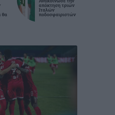
Ανακοίνωσε την
ν
απόκτηση τριών
Ιταλών
α θα
ποδοσφαιριστών