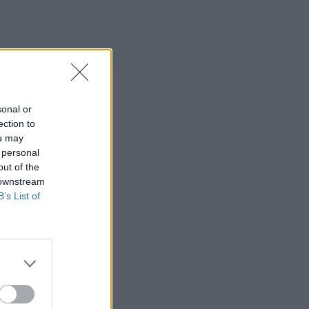
sonal or
ection to
ou may
 personal
out of the
 downstream
B’s List of