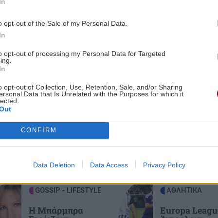
In
μελέτη
2:49
o opt-out of the Sale of my Personal Data.
 1-0
In
ΟΙΚΟΝΟΜΙΑ
21:22
to opt-out of processing my Personal Data for Targeted
Χρέη στις Τράπεζες: Έτσι μπορείτε να
ing.
τα βλέπετε online & σε μηνιαία βάση
In
2:25
o opt-out of Collection, Use, Retention, Sale, and/or Sharing
ες οι ειδήσεις
ersonal Data that Is Unrelated with the Purposes for which it
ΚΟΣΜΟΣ
21:13
ιών
lected.
Πόλεμος Ρωσίας-Ουκρανίας: Η Ρωσία
Out
κατέρριψε 1.155 Ουκρανικά drones, το
CONFIRM
τελευταίο 24ωρο
2:25
GOSSIP - LIFESTYLE
21:00
σε
Data Deletion
Data Access
Privacy Policy
Κώστας Σαμαράς: Η οικογενειακή
φωτογραφία με την αδελφή του για
GOSSIP - LIFESTYLE
ΑΘΛΗΤΙΚΑ
τον ένα χρόνο από τον θάνατό της
2:19
Η Μπάρμπρα
Europa Leagu