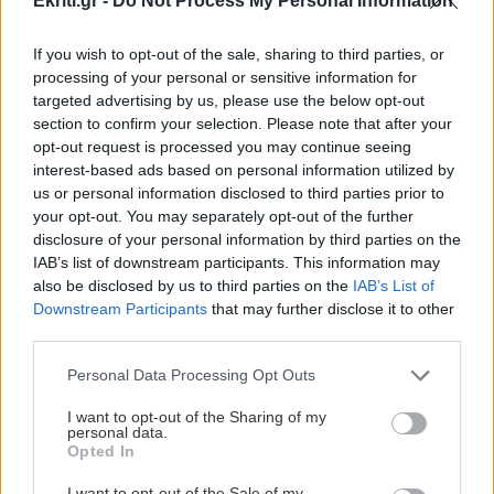
Ekriti.gr -
Do Not Process My Personal Information
If you wish to opt-out of the sale, sharing to third parties, or
ΚΟΙΝΩΝΙΑ
13:44
processing of your personal or sensitive information for
Θρίλερ στον Λυκαβηττό: Εντοπίστηκε σορός
targeted advertising by us, please use the below opt-out
ΕΛΛΑΔΑ
ατόμου σε σπηλιά
section to confirm your selection. Please note that after your
opt-out request is processed you may continue seeing
Mega fire στην Αττικοβοιωτία:
interest-based ads based on personal information utilized by
«Κατάπινε» 2.800 στρέμματα την ώρα
ΕΛΛΑΔΑ
13:31
us or personal information disclosed to third parties prior to
Δικηγόρος 46χρονης για Marfin: Δεν είναι η
your opt-out. You may separately opt-out of the further
εντολέας μου στις φωτογραφίες, είχε
disclosure of your personal information by third parties on the
εξεταστεί και το 2022
IAB’s list of downstream participants. This information may
also be disclosed by us to third parties on the
IAB’s List of
Downstream Participants
that may further disclose it to other
third parties.
ΑΥΤΟΔΙΟΙΚΗΣΗ
13:22
ΚΡΗΤΗ
Δήμος Μαλεβιζίου: Στους πρώτους της χώρας
Personal Data Processing Opt Outs
Κρήτη: Πολύ υψηλός κίνδυνος
που εξασφάλισαν χρηματοδότηση για Σχέδιο
πυρκαγιάς την Κυριακή 9 Αυγούστου -
Αστικής Ανθεκτικότητας
I want to opt-out of the Sharing of my
«Πορτοκαλί» όλο το νησί
personal data.
Opted In
ΚΡΗΤΗ
13:11
I want to opt-out of the Sale of my