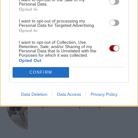
Personal Data.
Γαύδος: Επιχείρηση διάσωσης για 31χρονη
Opted In
γυναίκα
I want to opt-out of processing my
ΕΛΛΑΔΑ
Personal Data for Targeted Advertising.
Opted In
GOSSIP - LIFESTYLE
13:00
Κατήγγειλε τροχαίο και καταδίωξη
και συνελήφθη γιατί οδηγούσε
Η Μαρίνα Βερνίκου έπιασε λαγοκέφαλο και
I want to opt-out of Collection, Use,
κλεμμένο αυτοκίνητο
Retention, Sale, and/or Sharing of my
πόζαρε μαζί του
Personal Data that Is Unrelated with the
Purposes for which it was collected.
Opted Out
CONFIRM
GOSSIP - LIFESTYLE
Data Deletion
Data Access
Privacy Policy
Αθηνά Οικονομάκου και Μπρούνο
Τσερέλα στα Μπόρα Μπόρα