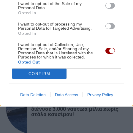
I want to opt-out of the Sale of my
Personal Data.
Opted In
ΚΟΣΜΟΣ
21:25
I want to opt-out of processing my
Ιταλία: Τα ελαιοτριβεία ενώνονται να
Personal Data for Targeted Advertising.
GOSSIP - LIFESTYLE
αντιμετωπίσουν την κρίση
Opted In
Ο Τζέιμς Κάμερον φαίνεται έτοιμος
I want to opt-out of Collection, Use,
να αφήσει πίσω του το «Avatar»
Retention, Sale, and/or Sharing of my
Personal Data that Is Unrelated with the
Purposes for which it was collected.
Opted Out
CONFIRM
ΕΠΙΣΤΗΜΗ
Data Deletion
Data Access
Privacy Policy
Έφτιαξε ηλιακό γιοτ με $20.000 και
διένυσε 3.000 ναυτικά μίλια χωρίς
στάλα καυσίμου!