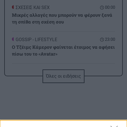
ΣΧΕΣΕΙΣ ΚΑΙ SEX
00:00
Μικρές αλλαγές που μπορούν να φέρουν ξανά
τη σπίθα στη σχέση σου
GOSSIP - LIFESTYLE
23:00
Ο Τζέιμς Κάμερον φαίνεται έτοιμος να αφήσει
πίσω του το «Avatar»
ΕΠΙΣΤΗΜΗ
22:32
Όλες οι ειδήσεις
Έφτιαξε ηλιακό γιοτ με $20.000 και διένυσε
3.000 ναυτικά μίλια χωρίς στάλα καυσίμου!
ΣΠΙΤΙ
22:21
Κατσαρίδα στο σπίτι - Πότε πρέπει να
ανησυχήσουμε