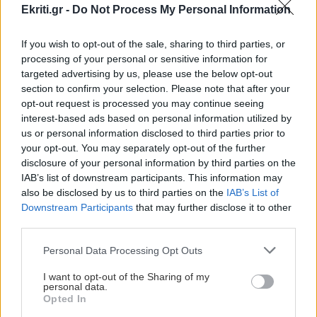
Ekriti.gr -
Do Not Process My Personal Information
ΠΕΡΙΣΣΟΤΕΡΑ
ΚΟΣΜΟΣ
22:11
Εξαρθρώθηκε τεράστιο δίκτυο διακίνησης
If you wish to opt-out of the sale, sharing to third parties, or
μεταναστών και ναρκωτικών στη Μεσόγειο –
processing of your personal or sensitive information for
Πάνω από 24 εκατ. ευρώ κέρδη
targeted advertising by us, please use the below opt-out
ΣΧΕΣΕΙΣ ΚΑΙ SEX
section to confirm your selection. Please note that after your
opt-out request is processed you may continue seeing
Πώς θα καταλάβεις ότι ένας
ΥΓΕΙΑ
21:53
interest-based ads based on personal information utilized by
άνθρωπος δεν μπήκε τυχαία στη ζωή
us or personal information disclosed to third parties prior to
Αυτά τα φρούτα επιλέγουν 4 ενδοκρινολόγοι
σου
your opt-out. You may separately opt-out of the further
για καλύτερο έλεγχο του σακχάρου
disclosure of your personal information by third parties on the
IAB’s list of downstream participants. This information may
also be disclosed by us to third parties on the
IAB’s List of
ΥΓΕΙΑ
21:42
Downstream Participants
that may further disclose it to other
Πλύσιμο των ποδιών με αλάτι και ελαιόλαδο:
third parties.
Γιατί ειδικοί το συνιστούν και σε τι χρησιμεύει
ΣΧΕΣΕΙΣ ΚΑΙ SEX
Personal Data Processing Opt Outs
Μικρές αλλαγές που μπορούν να
φέρουν ξανά τη σπίθα στη σχέση σου
I want to opt-out of the Sharing of my
ΚΟΣΜΟΣ
21:35
personal data.
Το ταξίδι με το τρένο που θα σας μείνει
Opted In
αξέχαστο (εικόνες)