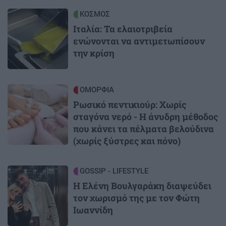
Image
ΚΟΣΜΟΣ
Ιταλία: Τα ελαιοτριβεία
ενώνονται να αντιμετωπίσουν
την κρίση
Image
ΟΜΟΡΦΙΑ
Ρωσικό πεντικιούρ: Χωρίς
σταγόνα νερό - Η άνυδρη μέθοδος
που κάνει τα πέλματα βελούδινα
(χωρίς ξύστρες και πόνο)
Image
GOSSIP - LIFESTYLE
Η Ελένη Βουλγαράκη διαψεύδει
τον χωρισμό της με τον Φώτη
Ιωαννίδη