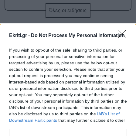
Όλες οι ειδήσεις
ΚΡΗΤΗ
13:11
ΒΟΑΚ: Αυτοψία στα έργα από τον Υπουργό
Υποδομών
Ekriti.gr -
Do Not Process My Personal Information
BUSINESS
13:05
If you wish to opt-out of the sale, sharing to third parties, or
Συνεχίζονται οι αιτήσεις για σπουδές
processing of your personal or sensitive information for
Κτηνιατρικής στο Ευρωπαϊκό Πανεπιστήμιο
targeted advertising by us, please use the below opt-out
ΠΕΡΙΣΣΟΤΕΡΑ
Κύπρου
section to confirm your selection. Please note that after your
opt-out request is processed you may continue seeing
interest-based ads based on personal information utilized by
GOSSIP - LIFESTYLE
13:00
us or personal information disclosed to third parties prior to
your opt-out. You may separately opt-out of the further
Ο Σάκης Ρουβάς έγινε μελισσοκόμος για μία
disclosure of your personal information by third parties on the
ΚΡΗΤΗ
ημέρα
IAB’s list of downstream participants. This information may
also be disclosed by us to third parties on the
IAB’s List of
Αστυνομικοί Ηρακλείου: Ενισχύουν
έμπρακτα το Γραφείο Ανηλίκων -
Downstream Participants
that may further disclose it to other
ΚΡΗΤΗ
12:58
Δώρισαν σύγχρονο κλιματιστικό
third parties.
Κτηματολόγιο: Ποιοι μπορούν να δηλώσουν το