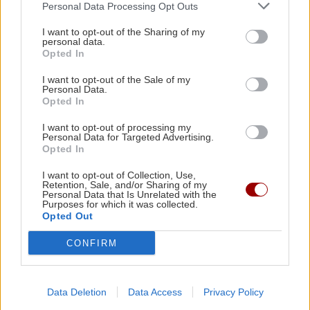
ακίνητό τους και μετά την λήξη της
Personal Data Processing Opt Outs
προθεσμίας
I want to opt-out of the Sharing of my
personal data.
Opted In
ΕΛΛΑΔΑ
12:52
ΤΕΧΝΟΛΟΓΙΑ
I want to opt-out of the Sale of my
Επέτρεψε στην ανήλικη κόρη της να πιει
Personal Data.
Τα δύο σημεία στίξης που μπορεί να
αλκοόλ και τα έκανε «γης Μαδιάμ» στο Κέντρο
Opted In
«προδίδουν» ένα κείμενο γραμμένο με
Υγείας
AI
I want to opt-out of processing my
Personal Data for Targeted Advertising.
Opted In
ΕΠΙΣΤΗΜΗ
12:46
I want to opt-out of Collection, Use,
Γιατί ξεχνάμε τα ονόματα αλλά θυμόμαστε τα
Retention, Sale, and/or Sharing of my
πρόσωπα; Η επιστήμη εξηγεί
Personal Data that Is Unrelated with the
Purposes for which it was collected.
ΟΙΚΟΝΟΜΙΑ
Opted Out
ΕΛΛΑΔΑ
12:40
Άνοιξε η πλατφόρμα για ενισχύσεις de
CONFIRM
minimis ύψους 24,6 εκατ. ευρώ σε
"Μαύρο φίδι σ' έφαγε": Το ελληνικό νησί -
παραγωγούς
φάντασμα που κρύβει...το μυστηριώδες
ερπετό!
Data Deletion
Data Access
Privacy Policy