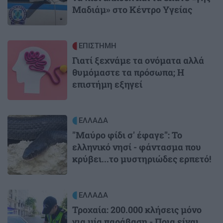
Μαδιάμ» στο Κέντρο Υγείας
Image
ΕΠΙΣΤΗΜΗ
Γιατί ξεχνάμε τα ονόματα αλλά
θυμόμαστε τα πρόσωπα; Η
επιστήμη εξηγεί
Image
ΕΛΛΑΔΑ
"Μαύρο φίδι σ' έφαγε": Το
ελληνικό νησί - φάντασμα που
κρύβει...το μυστηριώδες ερπετό!
Image
ΕΛΛΑΔΑ
Τροχαία: 200.000 κλήσεις μόνο
για μία παράβαση - Ποια είναι