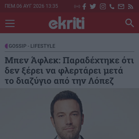
Skip
ΠΕΜ.06 ΑΥΓ 2026 13:35
to
main
content
GOSSIP - LIFESTYLE
Μπεν Άφλεκ: Παραδέχτηκε ότι
δεν ξέρει να φλερτάρει μετά
το διαζύγιο από την Λόπεζ