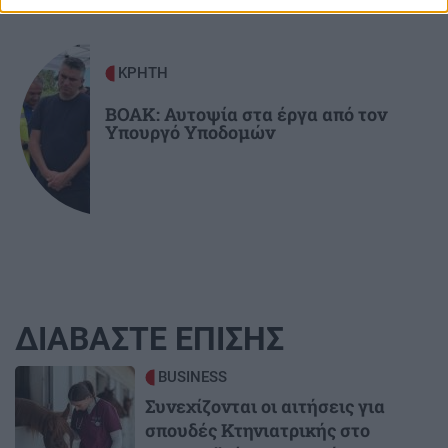
ΚΡΗΤΗ
ΒΟΑΚ: Αυτοψία στα έργα από τον
Υπουργό Υποδομών
ΔΙΑΒΑΣΤΕ ΕΠΙΣΗΣ
Image
BUSINESS
Συνεχίζονται οι αιτήσεις για
σπουδές Κτηνιατρικής στο