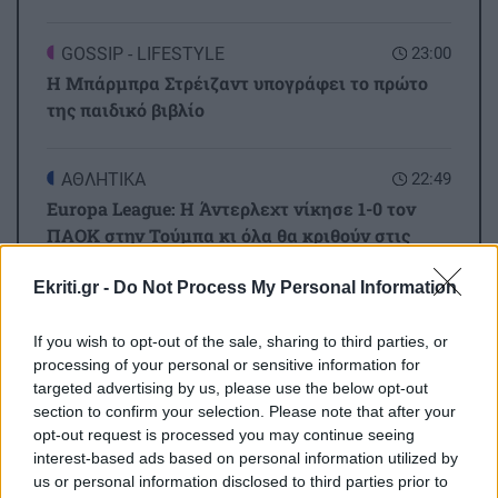
GOSSIP - LIFESTYLE
23:00
Η Μπάρμπρα Στρέιζαντ υπογράφει το πρώτο
της παιδικό βιβλίο
ΑΘΛΗΤΙΚΑ
22:49
Europa League: Η Άντερλεχτ νίκησε 1-0 τον
ΠΑΟΚ στην Τούμπα κι όλα θα κριθούν στις
Βρυξέλλες
Ekriti.gr -
Do Not Process My Personal Information
Όλες οι ειδήσεις
ΑΘΛΗΤΙΚΑ
22:25
If you wish to opt-out of the sale, sharing to third parties, or
ΠΟΑ: Ανακοίνωσε την απόκτηση τριών Ιταλών
processing of your personal or sensitive information for
ποδοσφαιριστών
targeted advertising by us, please use the below opt-out
section to confirm your selection. Please note that after your
opt-out request is processed you may continue seeing
ΑΘΛΗΤΙΚΑ
22:25
interest-based ads based on personal information utilized by
us or personal information disclosed to third parties prior to
UEFA: «Το μποϊκοτάζ στις διοργανώσεις της