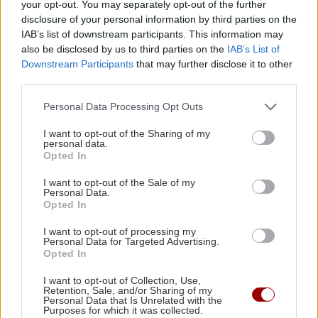
your opt-out. You may separately opt-out of the further
FIFA παραμένει σε ισχύ»
disclosure of your personal information by third parties on the
ΠΕΡΙΣΣΟΤΕΡΑ
IAB’s list of downstream participants. This information may
also be disclosed by us to third parties on the
IAB’s List of
ΑΘΛΗΤΙΚΑ
22:19
Downstream Participants
that may further disclose it to other
Europa League: Η ΤΣΣΚΑ Σόφιας διέλυσε 3-0
third parties.
την Μακάμπι Τελ Αβίβ και ετοιμάζεται για
ΣΧΕΣΕΙΣ ΚΑΙ SEX
ΟΦΗ (βίντεο)
Personal Data Processing Opt Outs
Χρήματα και σχέση: Πώς να μιλήσετε
I want to opt-out of the Sharing of my
personal data.
χωρίς να καταλήξετε σε καβγά
ΠΕΡΙΕΡΓΑ - ΠΑΡΑΞΕΝΑ
22:14
Opted In
Βέλγιο: Ζει σε πλωτό σπίτι 23 μέτρων εδώ και
I want to opt-out of the Sale of my
χρόνια
Personal Data.
Opted In
GOSSIP - LIFESTYLE
22:00
I want to opt-out of processing my
Personal Data for Targeted Advertising.
Γιώργος Λιάγκας: «Ο Τζορτζ Κλούνεϊ της
GOSSIP - LIFESTYLE
Opted In
Ελλάδας…»
Η Μπάρμπρα Στρέιζαντ υπογράφει το
I want to opt-out of Collection, Use,
Retention, Sale, and/or Sharing of my
πρώτο της παιδικό βιβλίο
Personal Data that Is Unrelated with the
Purposes for which it was collected.
ΚΟΣΜΟΣ
21:52