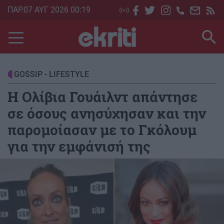
Skip
ΠΑΡ.07 ΑΥΓ 2026 00:19
to
main
content
GOSSIP - LIFESTYLE
Η Ολίβια Γουάιλντ απάντησε
σε όσους ανησύχησαν και την
παρομοίασαν με το Γκόλουμ
για την εμφάνισή της