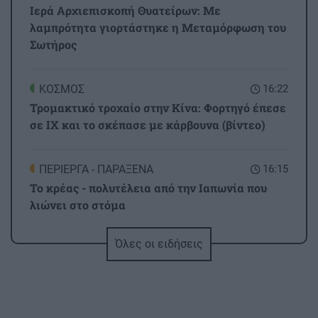
Ιερά Αρχιεπισκοπή Θυατείρων: Με
λαμπρότητα γιορτάστηκε η Μεταμόρφωση του
Σωτήρος
ΚΟΣΜΟΣ
16:22
Τρομακτικό τροχαίο στην Κίνα: Φορτηγό έπεσε
σε IX και το σκέπασε με κάρβουνα (βίντεο)
ΠΕΡΙΕΡΓΑ - ΠΑΡΑΞΕΝΑ
16:15
Το κρέας - πολυτέλεια από την Ιαπωνία που
λιώνει στο στόμα
Όλες οι ειδήσεις
ΕΛΛΑΔΑ
16:07
Άρειος Πάγος: Δεν ανασύρεται από το αρχείο η
υπόθεση των υποκλοπών