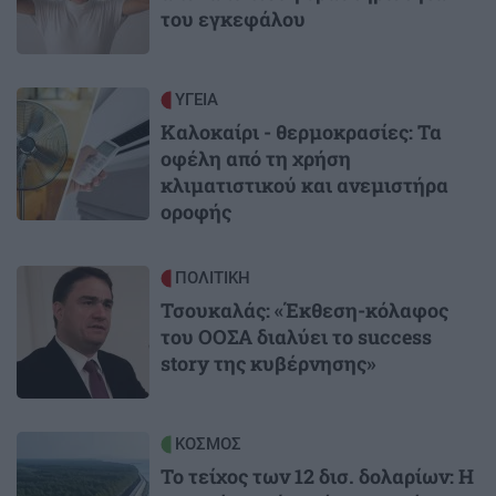
του εγκεφάλου
Image
ΥΓΕΙΑ
Καλοκαίρι - θερμοκρασίες: Τα
οφέλη από τη χρήση
κλιματιστικού και ανεμιστήρα
οροφής
Image
ΠΟΛΙΤΙΚΗ
Τσουκαλάς: «Έκθεση-κόλαφος
του ΟΟΣΑ διαλύει το success
story της κυβέρνησης»
Image
ΚΟΣΜΟΣ
Το τείχος των 12 δισ. δολαρίων: Η