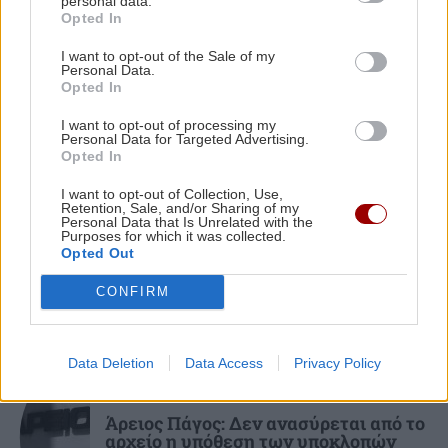
Τρομακτικό τροχαίο στην Κίνα:
personal data.
Φορτηγό έπεσε σε IX και το σκέπασε
Opted In
ΚΟΣΜΟΣ
15:25
με κάρβουνα (βίντεο)
Το τείχος των 12 δισ. δολαρίων: Η Ιαπωνία
I want to opt-out of the Sale of my
υψώνει άμυνα απέναντι στη δύναμη της
Personal Data.
Opted In
θάλασσας
I want to opt-out of processing my
Personal Data for Targeted Advertising.
Opted In
ΚΟΣΜΟΣ
15:16
ΠΕΡΙΕΡΓΑ - ΠΑΡΑΞΕΝΑ
Ορμούζ: Η κίνηση των πλοίων μειώθηκε - Εν
I want to opt-out of Collection, Use,
αναμονή αποτελεσμάτων των συνομιλιών
Retention, Sale, and/or Sharing of my
Το κρέας - πολυτέλεια από την
Personal Data that Is Unrelated with the
Ιαπωνία που λιώνει στο στόμα
Ιράν-Ομάν
Purposes for which it was collected.
Opted Out
CONFIRM
Data Deletion
Data Access
Privacy Policy
ΕΛΛΑΔΑ
Άρειος Πάγος: Δεν ανασύρεται από το
αρχείο η υπόθεση των υποκλοπών