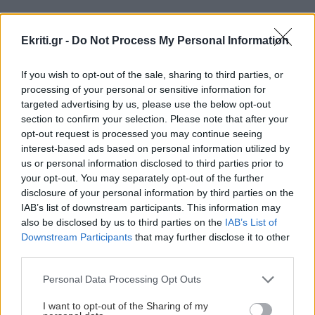
GOSSIP - LIFESTYLE
16:00
Τατιάνα Στεφανίδου: Διακοπές στο Ιόνιο με
Ekriti.gr -
Do Not Process My Personal Information
τον Νίκο Ευαγγελάτο και τον γιο τους
ΠΕΡΙΣΣΟΤΕΡΑ
If you wish to opt-out of the sale, sharing to third parties, or
processing of your personal or sensitive information for
ΥΓΕΙΑ
15:51
targeted advertising by us, please use the below opt-out
Όταν οι εμβοές επιμένουν: Τι αποκαλύπτει η
section to confirm your selection. Please note that after your
δραστηριότητα του εγκεφάλου
opt-out request is processed you may continue seeing
ΚΟΣΜΟΣ
interest-based ads based on personal information utilized by
us or personal information disclosed to third parties prior to
Ιερά Αρχιεπισκοπή Θυατείρων: Με
ΥΓΕΙΑ
15:42
your opt-out. You may separately opt-out of the further
λαμπρότητα γιορτάστηκε η
Καλοκαίρι - θερμοκρασίες: Τα οφέλη από τη
Μεταμόρφωση του Σωτήρος
disclosure of your personal information by third parties on the
χρήση κλιματιστικού και ανεμιστήρα οροφής
IAB’s list of downstream participants. This information may
also be disclosed by us to third parties on the
IAB’s List of
Downstream Participants
that may further disclose it to other
ΠΟΛΙΤΙΚΗ
15:33
third parties.
Τσουκαλάς: «Έκθεση-κόλαφος του ΟΟΣΑ
Personal Data Processing Opt Outs
διαλύει το success story της κυβέρνησης»
ΚΟΣΜΟΣ
I want to opt-out of the Sharing of my