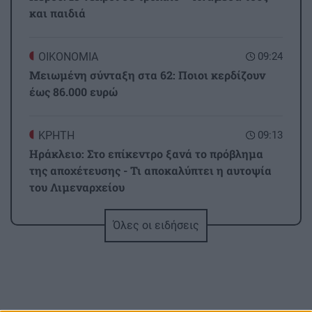
και παιδιά
ΟΙΚΟΝΟΜΙΑ
09:24
Μειωμένη σύνταξη στα 62: Ποιοι κερδίζουν
έως 86.000 ευρώ
ΚΡΗΤΗ
09:13
Ηράκλειο: Στο επίκεντρο ξανά το πρόβλημα
της αποχέτευσης - Τι αποκαλύπτει η αυτοψία
του Λιμεναρχείου
Όλες οι ειδήσεις
GOSSIP - LIFESTYLE
09:00
Στα Χανιά (φωτο)
ΚΟΙΝΩΝΙΑ
08:49
Τροχαίο στην Αθηνών-Σουνίου: Μηχανή ΔΙΑΣ