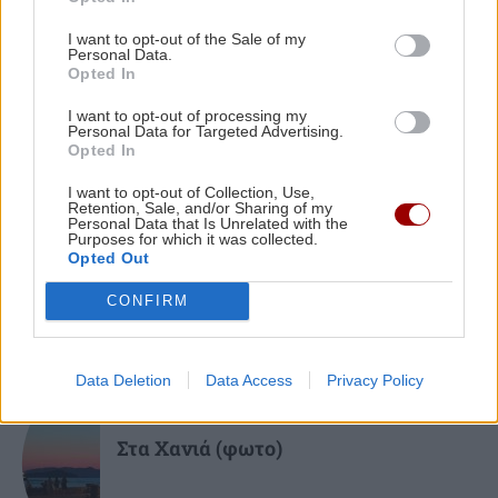
κερδίζουν έως 86.000 ευρώ
ΓΥΝΑΙΚΑ
08:00
Τα ζώδια της Κυριακής
I want to opt-out of the Sale of my
Personal Data.
Opted In
ΚΡΗΤΗ
07:47
I want to opt-out of processing my
Στο «κόκκινο» η Κρήτη για εκδήλωση
Personal Data for Targeted Advertising.
Opted In
πυρκαγιάς – Πού απαγορεύεται η κυκλοφορία
ΚΡΗΤΗ
I want to opt-out of Collection, Use,
Retention, Sale, and/or Sharing of my
Ηράκλειο: Στο επίκεντρο ξανά το
Personal Data that Is Unrelated with the
πρόβλημα της αποχέτευσης - Τι
Purposes for which it was collected.
αποκαλύπτει η αυτοψία του
Opted Out
Λιμεναρχείου
CONFIRM
Data Deletion
Data Access
Privacy Policy
GOSSIP - LIFESTYLE
Στα Χανιά (φωτο)