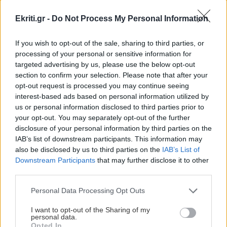
συγκρούστηκε με ΙΧ – Δύο αστυνομικοί
Ekriti.gr -
Do Not Process My Personal Information
τραυματίες
ΠΕΡΙΣΣΟΤΕΡΑ
If you wish to opt-out of the sale, sharing to third parties, or
processing of your personal or sensitive information for
ΚΟΣΜΟΣ
08:35
targeted advertising by us, please use the below opt-out
Ιράν: «Δεν ανοίγουν τα Στενά του Ορμούζ αν
section to confirm your selection. Please note that after your
δεν αλλάξουν στάση οι ΗΠΑ»
opt-out request is processed you may continue seeing
ΚΟΣΜΟΣ
interest-based ads based on personal information utilized by
us or personal information disclosed to third parties prior to
Περού: 13 νεκροί σε τροχαίο –
ΚΡΗΤΗ
08:23
your opt-out. You may separately opt-out of the further
Ανάμεσά τους και παιδιά
Τραγωδία στον Κάβρο Χανίων - Νεκρή 62χρονη
disclosure of your personal information by third parties on the
τουρίστρια στη θάλασσα
IAB’s list of downstream participants. This information may
also be disclosed by us to third parties on the
IAB’s List of
Downstream Participants
that may further disclose it to other
ΚΡΗΤΗ
08:11
third parties.
Ηράκλειο: Συγκίνηση στην εορτή του Αγίου
Personal Data Processing Opt Outs
Μύρωνος - Χειροτονία νέου πρεσβυτέρου
ΟΙΚΟΝΟΜΙΑ
I want to opt-out of the Sharing of my
Μειωμένη σύνταξη στα 62: Ποιοι
personal data.
Opted In