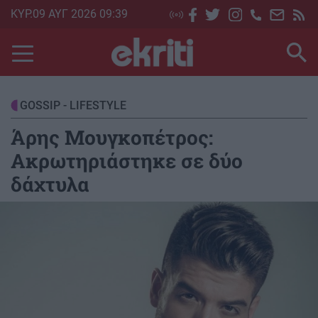
Skip
ΚΥΡ.09 ΑΥΓ 2026 09:39
to
main
content
GOSSIP - LIFESTYLE
Άρης Μουγκοπέτρος:
Ακρωτηριάστηκε σε δύο
δάχτυλα