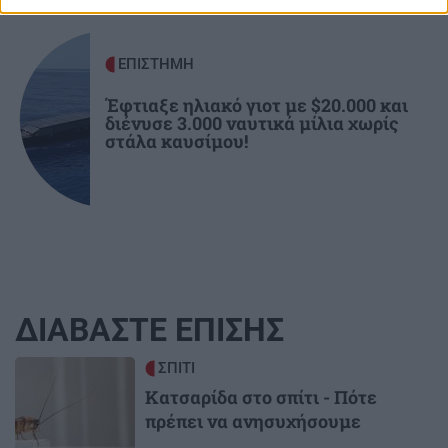
ΕΠΙΣΤΗΜΗ
Έφτιαξε ηλιακό γιοτ με $20.000 και
διένυσε 3.000 ναυτικά μίλια χωρίς
στάλα καυσίμου!
ΔΙΑΒΑΣΤΕ ΕΠΙΣΗΣ
Image
ΣΠΙΤΙ
Κατσαρίδα στο σπίτι - Πότε
πρέπει να ανησυχήσουμε