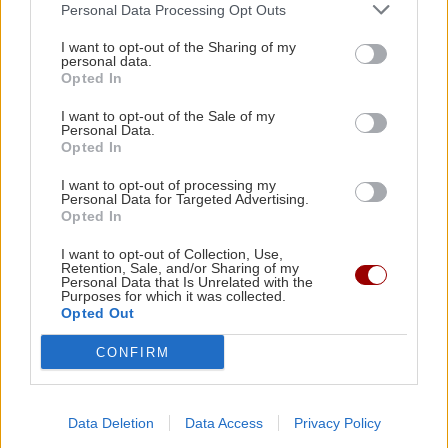
Personal Data Processing Opt Outs
ΥΓΕΙΑ
21:42
I want to opt-out of the Sharing of my
personal data.
Πλύσιμο των ποδιών με αλάτι και ελαιόλαδο:
Opted In
Γιατί ειδικοί το συνιστούν και σε τι χρησιμεύει
ΣΧΕΣΕΙΣ ΚΑΙ SEX
I want to opt-out of the Sale of my
Μικρές αλλαγές που μπορούν να
Personal Data.
Opted In
φέρουν ξανά τη σπίθα στη σχέση σου
ΚΟΣΜΟΣ
21:35
Το ταξίδι με το τρένο που θα σας μείνει
I want to opt-out of processing my
αξέχαστο (εικόνες)
Personal Data for Targeted Advertising.
Opted In
I want to opt-out of Collection, Use,
ΚΟΣΜΟΣ
21:25
Retention, Sale, and/or Sharing of my
Personal Data that Is Unrelated with the
Ιταλία: Τα ελαιοτριβεία ενώνονται να
Purposes for which it was collected.
GOSSIP - LIFESTYLE
αντιμετωπίσουν την κρίση
Opted Out
Ο Τζέιμς Κάμερον φαίνεται έτοιμος
CONFIRM
να αφήσει πίσω του το «Avatar»
Data Deletion
Data Access
Privacy Policy