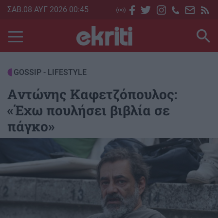
Skip
ΣΑΒ.08 ΑΥΓ 2026 00:45
to
main
content
GOSSIP - LIFESTYLE
Aντώνης Καφετζόπουλος:
«Έχω πουλήσει βιβλία σε
πάγκο»