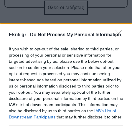
ΕΠΙΣΤΗΜΗ
22:32
Όλες οι ειδήσεις
Έφτιαξε ηλιακό γιοτ με $20.000 και διένυσε
3.000 ναυτικά μίλια χωρίς στάλα καυσίμου!
Ekriti.gr -
Do Not Process My Personal Information
ΣΠΙΤΙ
22:21
Κατσαρίδα στο σπίτι - Πότε πρέπει να
If you wish to opt-out of the sale, sharing to third parties, or
ανησυχήσουμε
processing of your personal or sensitive information for
targeted advertising by us, please use the below opt-out
ΠΕΡΙΣΣΟΤΕΡΑ
section to confirm your selection. Please note that after your
ΚΟΣΜΟΣ
22:11
opt-out request is processed you may continue seeing
Εξαρθρώθηκε τεράστιο δίκτυο διακίνησης
interest-based ads based on personal information utilized by
μεταναστών και ναρκωτικών στη Μεσόγειο –
us or personal information disclosed to third parties prior to
Πάνω από 24 εκατ. ευρώ κέρδη
your opt-out. You may separately opt-out of the further
ΣΧΕΣΕΙΣ ΚΑΙ SEX
disclosure of your personal information by third parties on the
IAB’s list of downstream participants. This information may
Πώς θα καταλάβεις ότι ένας
ΥΓΕΙΑ
21:53
also be disclosed by us to third parties on the
IAB’s List of
άνθρωπος δεν μπήκε τυχαία στη ζωή
Αυτά τα φρούτα επιλέγουν 4 ενδοκρινολόγοι
Downstream Participants
that may further disclose it to other
σου
third parties.
για καλύτερο έλεγχο του σακχάρου