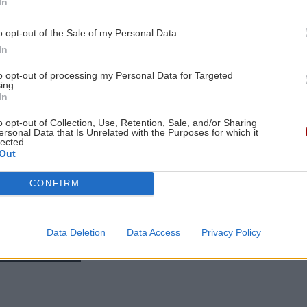
In
ετε
ΟΦΗ: Πολύ κοντά στην απόκτηση του
Σαναμπρία
o opt-out of the Sale of my Personal Data.
In
3:00
ΕΠΙΣΤΗΜΗ
21:31
to opt-out of processing my Personal Data for Targeted
ing.
το
Η ζέστη και ο καπνός από πυρκαγιές
In
θέτουν σε κίνδυνο τον αέρα σε
εσωτερικούς χώρους, σύμφωνα με
o opt-out of Collection, Use, Retention, Sale, and/or Sharing
ersonal Data that Is Unrelated with the Purposes for which it
μελέτη
lected.
2:49
Out
 1-0
ΟΙΚΟΝΟΜΙΑ
21:22
CONFIRM
Χρέη στις Τράπεζες: Έτσι μπορείτε να
τα βλέπετε online & σε μηνιαία βάση
Data Deletion
Data Access
Privacy Policy
2:25
ες οι ειδήσεις
ΚΟΣΜΟΣ
21:13
ιών
Πόλεμος Ρωσίας-Ουκρανίας: Η Ρωσία
κατέρριψε 1.155 Ουκρανικά drones, το