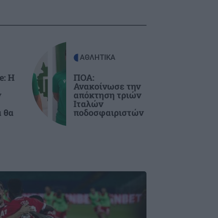
ΑΘΛΗΤΙΚΑ
e: Η
ΠΟΑ:
Ανακοίνωσε την
ν
απόκτηση τριών
Ιταλών
α θα
ποδοσφαιριστών