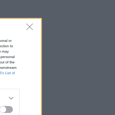
sonal or
ection to
ou may
 personal
out of the
 downstream
B’s List of