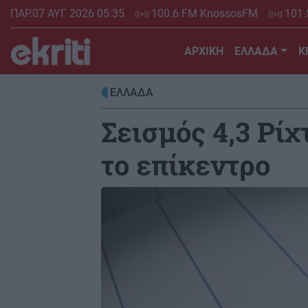
Skip
ΠΑΡ.07 ΑΥΓ 2026 05:35
100.6 FM KnossosFM
101.
to
main
ΑΡΧΙΚΗ
ΕΛΛΑΔΑ
Κ
content
ΕΛΛΑΔΑ
Σεισμός 4,3 Ρίχ
το επίκεντρο