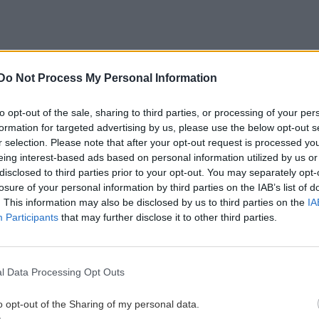
νηση για την τεράστια ερμηνεύτρια
Do Not Process My Personal Information
 R. Ford - Αντιπολεμικές κινητοποιήσεις στα Χανιά
to opt-out of the sale, sharing to third parties, or processing of your per
 Ανατολή - Συνεχίζεται η «απόβαση» Αμερικανών
formation for targeted advertising by us, please use the below opt-out s
r selection. Please note that after your opt-out request is processed y
eing interest-based ads based on personal information utilized by us or
gle News
και μάθετε πρώτοι όλες τις ειδήσεις για
disclosed to third parties prior to your opt-out. You may separately opt-
losure of your personal information by third parties on the IAB’s list of
. This information may also be disclosed by us to third parties on the
IA
Participants
that may further disclose it to other third parties.
 ΕΙΔΗΣΕΩΝ
l Data Processing Opt Outs
o opt-out of the Sharing of my personal data.
0:00
ΑΘΛΗΤΙΚΑ
21:31