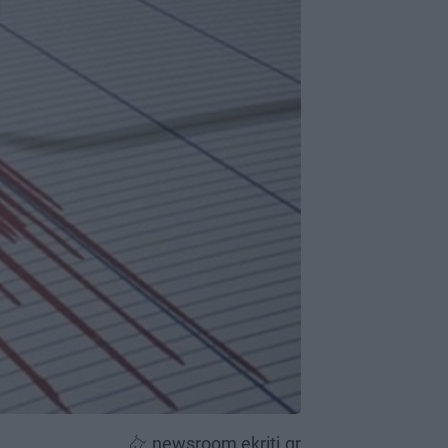
newsroom ekriti.gr