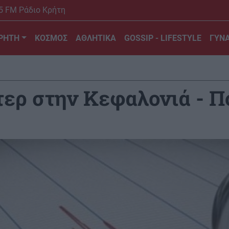
5 FM Ράδιο Κρήτη
ΡΗΤΗ
ΚΟΣΜΟΣ
ΑΘΛΗΤΙΚΑ
GOSSIP - LIFESTYLE
ΓΥΝΑ
τερ στην Κεφαλονιά - Π