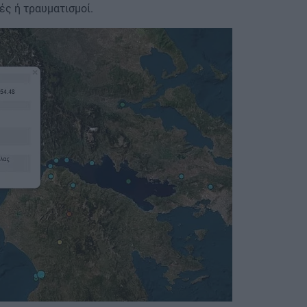
ές ή τραυματισμοί.