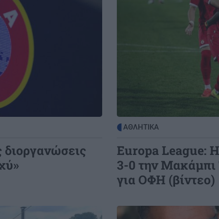
ΚΡΗΤΗ
20:36
Ηράκλειο: Κυκλοφοριακές ρυθμίσεις
1:52
έξι μηνών στον ΒΟΑΚ – Σε ποιο τμήμα
 σε
θα γίνονται τα έργα
BUSINESS
20:32
CrediaBank: Ισχυρή κερδοφορία στα
1:43
οικονομικά αποτελέσματα Α'
Fun
εξαμήνου 2026
ΑΘΛΗΤΙΚΑ
ΟΙΚΟΝΟΜΙΑ
20:20
ς διοργανώσεις
Europa League: 
ΓΣΕΕ: Τι ισχύει για τους μισθούς
σχύ»
3-0 την Μακάμπι 
ιδιωτικών υπαλλήλων τον
για ΟΦΗ (βίντεο)
Δεκαπενταύγουστο
Image