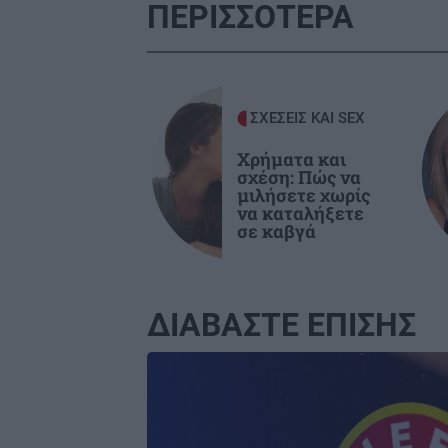
ΠΕΡΙΣΣΟΤΕΡΑ
ΑΘΛΗΤΙΚΑ
2
UEFA: «Το μποϊκοτάζ στις
διοργανώσεις της FIFA παραμένει 
ισχύ»
ΣΧΕΣΕΙΣ ΚΑΙ SEX
ΑΘΛΗΤΙΚΑ
2
Χρήματα και
σχέση: Πώς να
Europa League: Η ΤΣΣΚΑ Σόφιας
μιλήσετε χωρίς
διέλυσε 3-0 την Μακάμπι Τελ Αβίβ 
να καταλήξετε
ετοιμάζεται για ΟΦΗ (βίντεο)
σε καβγά
ΠΕΡΙΕΡΓΑ - ΠΑΡΑΞΕΝΑ
2
Βέλγιο: Ζει σε πλωτό σπίτι 23 μέτ
ΔΙΑΒΑΣΤΕ ΕΠΙΣΗΣ
εδώ και χρόνια
Image
GOSSIP - LIFESTYLE
2
Γιώργος Λιάγκας: «Ο Τζορτζ Κλούνε