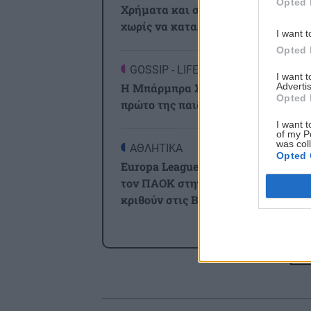
Opted 
Χρήματα και σχέση: Πώς να μιλήσ
χωρίς να καταλήξετε σε καβγά
I want t
Opted 
GOSSIP - LIFESTYLE
2
I want 
Advertis
Η Μπάρμπρα Στρέιζαντ υπογράφει 
Opted 
πρώτο της παιδικό βιβλίο
I want t
of my P
was col
ΑΘΛΗΤΙΚΑ
2
Opted 
Europa League: Η Άντερλεχτ νίκησε
τον ΠΑΟΚ στην Τούμπα κι όλα θα
κριθούν στις Βρυξέλλες
ΑΘΛΗΤΙΚΑ
2
Όλ
ΠΟΑ: Ανακοίνωσε την απόκτηση τρ
Ιταλών ποδοσφαιριστών