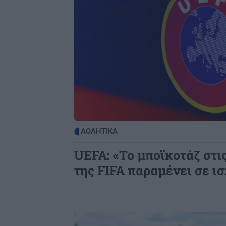
της Ελλάδας…»
ΚΟΣΜΟΣ
2
Η Βουδαπέστη χαμηλώνει τα φώτα
μνημεία και ιστορικά κτίρια για να
εξοικονομήσει ενέργεια
ΕΛΛΑΔΑ
2
Το τέλος μιας εποχής για το Allou! 
Park - Η περιοχή γυρίζει σελίδα
ΑΘΛΗΤΙΚΑ
UEFA: «Το μποϊκοτάζ στι
της FIFA παραμένει σε ι
Image