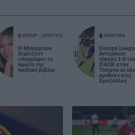
τελευταίο 24ωρο
2:25
GOSSIP - LIFESTYLE
21:00
σε
Κώστας Σαμαράς: Η οικογενειακή
φωτογραφία με την αδελφή του για
GOSSIP - LIFESTYLE
ΑΘΛΗΤΙΚΑ
τον ένα χρόνο από τον θάνατό της
2:19
Η Μπάρμπρα
Europa Leagu
Στρέιζαντ
Άντερλεχτ
υπογράφει το
νίκησε 1-0 το
ΚΡΗΤΗ
20:53
και
πρώτο της
ΠΑΟΚ στην
Δήμος Μαλεβιζίου: Στον Μάραθο η
παιδικό βιβλίο
Τούμπα κι όλ
κριθούν στις
θεατρική παράσταση "Ο Μίδας έχει
Βρυξέλλες
αυτιά γαϊδάρου
2:14
ρων
ΚΡΗΤΗ
20:40
Χανιά: Εργασία για πολίτες τρίτων
Image
χωρών – Ενημερωτική δράση στο
2:00
Εργατικό Κέντρο
ϊ