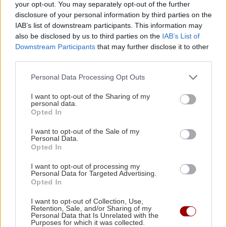
your opt-out. You may separately opt-out of the further
περιοχή.
disclosure of your personal information by third parties on the
IAB’s list of downstream participants. This information may
also be disclosed by us to third parties on the
IAB’s List of
Downstream Participants
that may further disclose it to other
third parties.
Personal Data Processing Opt Outs
I want to opt-out of the Sharing of my
personal data.
Opted In
I want to opt-out of the Sale of my
Personal Data.
Opted In
ΔΙΑΒΑΣΤΕ ΕΠΙΣΗΣ:
I want to opt-out of processing my
Φωτιά στην Αττική: Θρήνος για την 65χρονη που
Personal Data for Targeted Advertising.
Opted In
κάηκε μέσα σε βιοτεχνία στο Πάτημα Χαλανδρίου
I want to opt-out of Collection, Use,
Κρήτη: Άλλαξε το μενού στους γάμους - Τώρα
Retention, Sale, and/or Sharing of my
Personal Data that Is Unrelated with the
σερβίρεται χοιρινό
Purposes for which it was collected.