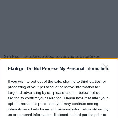
Στη Νέα Πεντέλη ωστόσο, το γυμνάσιο, ο παιδικός
σταθμός, και το καινούριο γήπεδο μπάσκετ έχουν
Ekriti.gr -
Do Not Process My Personal Information
υποστεί πολύ σημαντικές ζημιές, ενώ καταστράφηκαν
πολλά σπίτια. Άμεσα θα ξεκινήσει η σταδιακή
If you wish to opt-out of the sale, sharing to third parties, or
αποκατάσταση όσων βλαβών μπορούν να
processing of your personal or sensitive information for
αποκατασταθούν, είπε ο αντιδήμαρχος.
targeted advertising by us, please use the below opt-out
section to confirm your selection. Please note that after your
η φωτιά άφησε πίσω της πολλές
Στον Μαραθώνα,
opt-out request is processed you may continue seeing
καμένες εκτάσεις και οικολογική καταστροφή. Οι
interest-based ads based on personal information utilized by
κολόνες ηλεκτροδότησης είτε έχουν καεί ή έχουν
us or personal information disclosed to third parties prior to
καταστραφεί και δε μπορούν να δώσουν ρεύμα στην