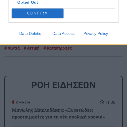
Opted Out
Ηράκλειο: Νέος σεισμός 4,3 ρίχτερ νότια των Καλών
Λιμένων
CONFIRM
Ακολουθήστε το ekriti.gr στο
Google News
και
μάθετε πρώτοι όλες τις ειδήσεις για την Κρήτη
Data Deletion
Data Access
Privacy Policy
και όχι μόνο.
Φωτιά
Αττική
Καταστροφές
ΡΟΗ ΕΙΔΗΣΕΩΝ
ΚΡΗΤΗ
11:36
Μανώλης Μπελαδάκης: «Πυρετώδεις
προετοιμασίες για τη νέα σχολική χρονιά»