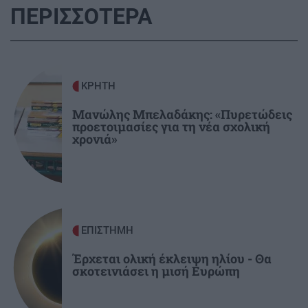
ΠΕΡΙΣΣΟΤΕΡΑ
GOSSIP - LIFESTYLE
11:00
Τούνη: Η ξεχωριστή έκπληξη για τα 33α
γενέθλιά της στις Μαλδίβες
ΚΡΗΤΗ
Μανώλης Μπελαδάκης: «Πυρετώδεις
ΑΥΤΟΔΙΟΙΚΗΣΗ
10:53
προετοιμασίες για τη νέα σχολική
Επιτήδειοι τηλεφωνούν ως υπάλληλοι του ΚΕΠ
χρονιά»
Γαζίου και ξαφρίζουν λογαριασμούς
ΚΡΗΤΗ
10:42
ΒΟΑΚ: Σεπτέμβριο η παράδοση των 10,2 χλμ
του Νεάπολη - Άγιος Νικόλαος
ΕΠΙΣΤΗΜΗ
Έρχεται ολική έκλειψη ηλίου - Θα
σκοτεινιάσει η μισή Ευρώπη
ΚΟΙΝΩΝΙΑ
10:35
Επικίνδυνα παιχνίδια ανηλίκων: Ανάβουν
φωτιά σε δασική περιοχή στο Πεντελικό για