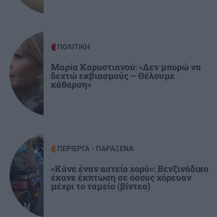
«challenge» (βίντεο)
ΕΛΛΑΔΑ
10:26
ΠΟΛΙΤΙΚΗ
Φωτιά στον Κουβαρά Αττικής: Μήνυμα του 112
για εκκένωση περιοχής (εικόνες, βίντεο)
Μαρία Καρυστιανού: «Δεν μπορώ να
δεχτώ εκβιασμούς – Θέλουμε
κάθαρση»
ΠΕΡΙΕΡΓΑ - ΠΑΡΑΞΕΝΑ
«Κάνε έναν αστείο χορό»: Βενζινάδικο
έκανε έκπτωση σε όσους χόρευαν
μέχρι το ταμείο (βίντεο)