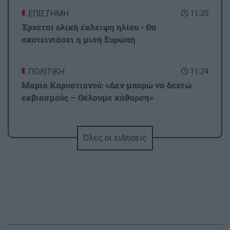
ΕΠΙΣΤΗΜΗ
11:35
Έρχεται ολική έκλειψη ηλίου - Θα
σκοτεινιάσει η μισή Ευρώπη
ΠΟΛΙΤΙΚΗ
11:24
Μαρία Καρυστιανού: «Δεν μπορώ να δεχτώ
εκβιασμούς – Θέλουμε κάθαρση»
ΠΕΡΙΕΡΓΑ - ΠΑΡΑΞΕΝΑ
11:17
Όλες οι ειδήσεις
«Κάνε έναν αστείο χορό»: Βενζινάδικο έκανε
έκπτωση σε όσους χόρευαν μέχρι το ταμείο
(βίντεο)
ΚΟΣΜΟΣ
11:06
Ρωσία: Κατέρριψε 456 ουκρανικά drones μέσα
σε μία νύχτα – Νεκροί σε δύο περιφέρειες