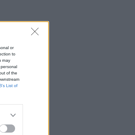
sonal or
ection to
ou may
 personal
out of the
 downstream
B’s List of