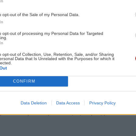
In
ογικών Εργαστηρίων
o opt-out of the Sale of my Personal Data.
In
to opt-out of processing my Personal Data for Targeted
ing.
In
o opt-out of Collection, Use, Retention, Sale, and/or Sharing
ersonal Data that Is Unrelated with the Purposes for which it
lected.
Out
οστάτησαν στα συλλαλητήρια νέα παιδιά, μαθητές και
CONFIRM
 Μέση Ανατολή - Παγκόσμια ανησυχία
πτώμα του Χαμενεΐ”
Data Deletion
Data Access
Privacy Policy
gle News
και μάθετε πρώτοι όλες τις ειδήσεις για