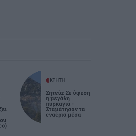
ΚΡΗΤΗ
Σητεία: Σε ύφεση
η μεγάλη
πυρκαγιά -
ζει
Σταμάτησαν τα
εναέρια μέσα
του
εο)