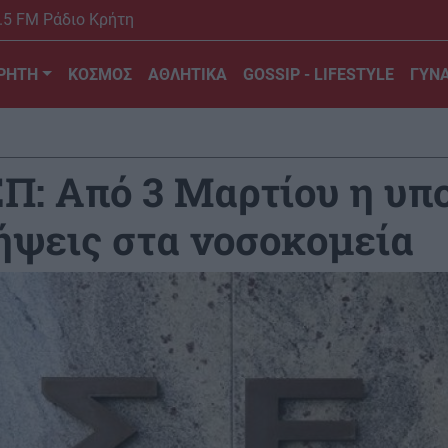
.5 FM Ράδιο Κρήτη
ΡΗΤΗ
ΚΟΣΜΟΣ
ΑΘΛΗΤΙΚΑ
GOSSIP - LIFESTYLE
ΓΥΝΑ
Π: Από 3 Μαρτίου η υπ
λήψεις στα νοσοκομεία