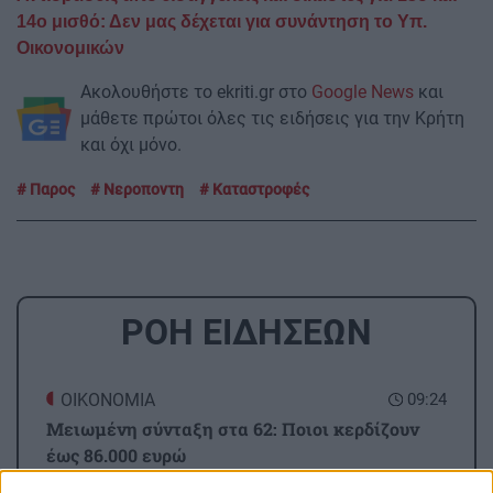
14ο μισθό: Δεν μας δέχεται για συνάντηση το Υπ.
Οικονομικών
Ακολουθήστε το ekriti.gr στο
Google News
και
μάθετε πρώτοι όλες τις ειδήσεις για την Κρήτη
και όχι μόνο.
Παρος
Νεροποντη
Καταστροφές
ΡΟΗ ΕΙΔΗΣΕΩΝ
ΟΙΚΟΝΟΜΙΑ
09:24
Μειωμένη σύνταξη στα 62: Ποιοι κερδίζουν
έως 86.000 ευρώ