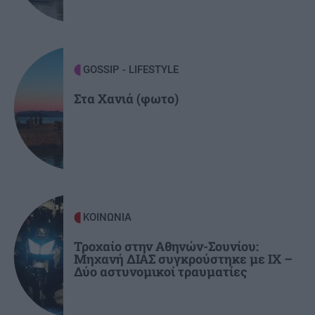
ΚΡΗΤΗ
07:33
Κρήτη: Άγριος ξυλοδαρμός 51χρονου τουρίστα -
Συνελήφθησαν πέντε νεαροί
GOSSIP - LIFESTYLE
Στα Χανιά (φωτο)
ΚΟΙΝΩΝΙΑ
Τροχαίο στην Αθηνών-Σουνίου:
Μηχανή ΔΙΑΣ συγκρούστηκε με ΙΧ –
Δύο αστυνομικοί τραυματίες