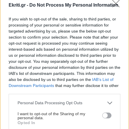
Ekriti.gr -
Do Not Process My Personal Information
ΚΡΗΤΗ
09:13
Ηράκλειο: Στο επίκεντρο ξανά το πρόβλημα
If you wish to opt-out of the sale, sharing to third parties, or
της αποχέτευσης - Τι αποκαλύπτει η αυτοψία
processing of your personal or sensitive information for
του Λιμεναρχείου
targeted advertising by us, please use the below opt-out
section to confirm your selection. Please note that after your
opt-out request is processed you may continue seeing
GOSSIP - LIFESTYLE
09:00
interest-based ads based on personal information utilized by
Στα Χανιά (φωτο)
us or personal information disclosed to third parties prior to
your opt-out. You may separately opt-out of the further
disclosure of your personal information by third parties on the
ΚΟΙΝΩΝΙΑ
08:49
IAB’s list of downstream participants. This information may
Όλες οι ειδήσεις
also be disclosed by us to third parties on the
IAB’s List of
Τροχαίο στην Αθηνών-Σουνίου: Μηχανή ΔΙΑΣ
Downstream Participants
that may further disclose it to other
συγκρούστηκε με ΙΧ – Δύο αστυνομικοί
third parties.
τραυματίες
Personal Data Processing Opt Outs
ΚΟΣΜΟΣ
08:35
I want to opt-out of the Sharing of my
personal data.
Ιράν: «Δεν ανοίγουν τα Στενά του Ορμούζ αν
Opted In
δεν αλλάξουν στάση οι ΗΠΑ»