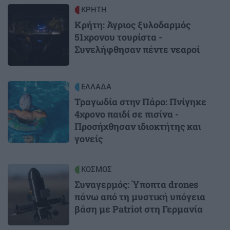
Image
ΚΡΗΤΗ
Κρήτη: Άγριος ξυλοδαρμός
51χρονου τουρίστα -
Συνελήφθησαν πέντε νεαροί
Image
ΕΛΛΑΔΑ
Τραγωδία στην Πάρο: Πνίγηκε
4χρονο παιδί σε πισίνα -
Προσήχθησαν ιδιοκτήτης και
γονείς
Image
ΚΟΣΜΟΣ
Συναγερμός: Ύποπτα drones
πάνω από τη μυστική υπόγεια
βάση με Patriot στη Γερμανία