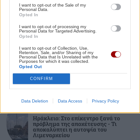
ΠΕΡΙΣΣΟΤΕΡΑ
I want to opt-out of the Sale of my
Personal Data.
Opted In
ΚΡΗΤΗ
08:23
Τραγωδία στον Κάβρο Χανίων - Νεκρή 62χρονη
I want to opt-out of processing my
Personal Data for Targeted Advertising.
τουρίστρια στη θάλασσα
Opted In
ΟΙΚΟΝΟΜΙΑ
I want to opt-out of Collection, Use,
Μειωμένη σύνταξη στα 62: Ποιοι
Retention, Sale, and/or Sharing of my
ΚΡΗΤΗ
08:11
Personal Data that Is Unrelated with the
κερδίζουν έως 86.000 ευρώ
Ηράκλειο: Συγκίνηση στην εορτή του Αγίου
Purposes for which it was collected.
Opted Out
Μύρωνος - Χειροτονία νέου πρεσβυτέρου
CONFIRM
ΓΥΝΑΙΚΑ
08:00
Τα ζώδια της Κυριακής
Data Deletion
Data Access
Privacy Policy
ΚΡΗΤΗ
ΚΡΗΤΗ
07:47
Ηράκλειο: Στο επίκεντρο ξανά το
πρόβλημα της αποχέτευσης - Τι
Στο «κόκκινο» η Κρήτη για εκδήλωση
αποκαλύπτει η αυτοψία του
πυρκαγιάς – Πού απαγορεύεται η κυκλοφορία
Λιμεναρχείου