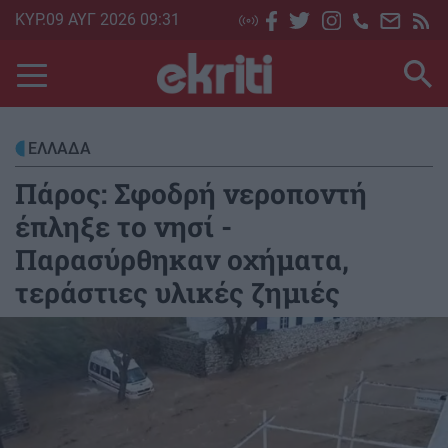
Skip
ΚΥΡ.09 ΑΥΓ 2026 09:31
to
main
content
ΕΛΛΑΔΑ
Πάρος: Σφοδρή νεροποντή
έπληξε το νησί -
Παρασύρθηκαν οχήματα,
τεράστιες υλικές ζημιές