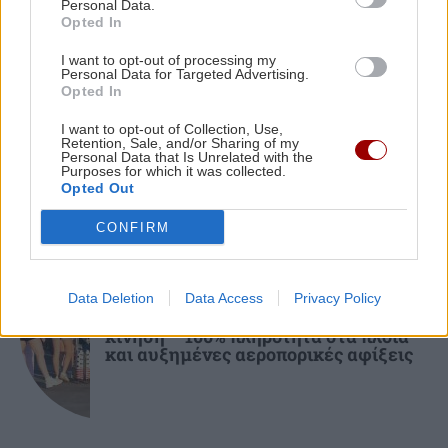
Personal Data.
Φώτη Ιωαννίδη (βίντεο)
Opted In
I want to opt-out of processing my
ΚΡΗΤΗ
Personal Data for Targeted Advertising.
ΚΡΗΤΗ
11:23
Opted In
Οδοιπορικό στα μοναστήρια του Ρεθύμνου -
Ηράκλειο: Μεγάλη βλάβη στις
Βασιλειές – Ποιες περιοχές θα
Πού χτυπά η καρδιά του Δεκαπενταύγουστου
I want to opt-out of Collection, Use,
μείνουν χωρίς νερό
Retention, Sale, and/or Sharing of my
Personal Data that Is Unrelated with the
Purposes for which it was collected.
Opted Out
CONFIRM
ΚΡΗΤΗ
Data Deletion
Data Access
Privacy Policy
Κρήτη: Στο «κόκκινο» η τουριστική
κίνηση – 100% πληρότητα στα πλοία
και αυξημένες αεροπορικές αφίξεις