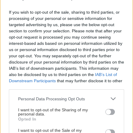
If you wish to opt-out of the sale, sharing to third parties, or
ΑΘΛΗΤΙΚΑ
11:48
processing of your personal or sensitive information for
ΟΦΗ: Στο Ηράκλειο ο Λορέντσο Ντίκμαν – Τη
targeted advertising by us, please use the below opt-out
ΕΛΛΑΔΑ
Δευτέρα οι εξετάσεις και οι υπογραφές
section to confirm your selection. Please note that after your
opt-out request is processed you may continue seeing
Έξοδος Αυγούστου: Κορυφώνεται η
interest-based ads based on personal information utilized by
φυγή των αδειούχων – «Ουρές» σε
ΕΛΛΑΔΑ
11:47
us or personal information disclosed to third parties prior to
λιμάνια και ΚΤΕΛ
Τέλος στην ταλαιπωρία: Πώς θα παίρνουμε
your opt-out. You may separately opt-out of the further
πινακίδες ΙΧ με λίγα κλικ!
disclosure of your personal information by third parties on the
IAB’s list of downstream participants. This information may
also be disclosed by us to third parties on the
IAB’s List of
Downstream Participants
that may further disclose it to other
ΚΡΗΤΗ
11:34
third parties.
Κρήτη: Απανωτά περιστατικά μέθης – Στο
ΕΛΛΑΔΑ
ΕΚΑΒ ο «λογαριασμός» της νυχτερινής
Personal Data Processing Opt Outs
Πάρος: Σφραγίστηκε το beach bar
διασκέδασης
μετά τον θάνατο του 4χρονου στην
I want to opt-out of the Sharing of my
πισίνα – Στον εισαγγελέα ο ιδιοκτήτης
personal data.
Opted In
ΑΘΛΗΤΙΚΑ
11:28
«Γκέλα» για τη Σπόρτινγκ παρά το γκολ του
I want to opt-out of the Sale of my