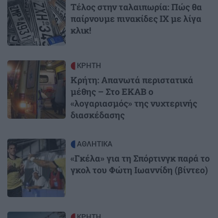
Τέλος στην ταλαιπωρία: Πώς θα
παίρνουμε πινακίδες ΙΧ με λίγα
κλικ!
Image
ΚΡΗΤΗ
Κρήτη: Απανωτά περιστατικά
μέθης – Στο ΕΚΑΒ ο
«λογαριασμός» της νυχτερινής
διασκέδασης
Image
ΑΘΛΗΤΙΚΑ
«Γκέλα» για τη Σπόρτινγκ παρά το
γκολ του Φώτη Ιωαννίδη (βίντεο)
Image
ΚΡΗΤΗ