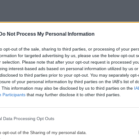
ωθεί η επιχείρηση στο πλοίο θα ξεκινήσει άμεσα η
. Στο πλοίο βρίσκονται περίπου 700 τόνοι
μων
Do Not Process My Personal Information
to opt-out of the sale, sharing to third parties, or processing of your per
ν των αγνοουμένων στο λιμάνι θα γίνει με φροντίδα
formation for targeted advertising by us, please use the below opt-out s
αι Νησιωτικής Πολιτικής.
r selection. Please note that after your opt-out request is processed y
eing interest-based ads based on personal information utilized by us or
disclosed to third parties prior to your opt-out. You may separately opt-
losure of your personal information by third parties on the IAB’s list of
ισμό (φωτογραφίες)
. This information may also be disclosed by us to third parties on the
IA
Participants
that may further disclose it to other third parties.
 στις Οινούσσες - «Τραυματίας από ελληνικά
αθητές και εμβολιασμένους εκπαιδευτικούς
l Data Processing Opt Outs
gle News
και μάθετε πρώτοι όλες τις ειδήσεις για
o opt-out of the Sharing of my personal data.