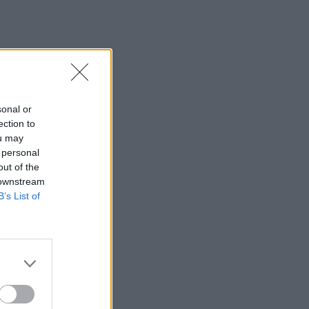
sonal or
ection to
ou may
 personal
out of the
 downstream
B’s List of