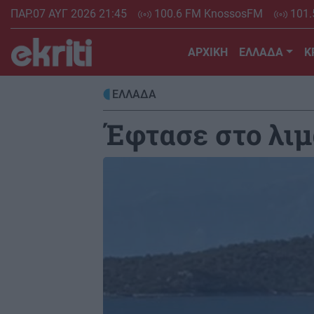
Skip
ΠΑΡ.07 ΑΥΓ 2026 21:45
100.6 FM KnossosFM
101.
to
main
ΑΡΧΙΚΗ
ΕΛΛΑΔΑ
Κ
content
ΕΛΛΑΔΑ
Έφτασε στο λιμ