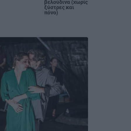
βελούδινα (χωρίς
ξύστρες και
πόνο)