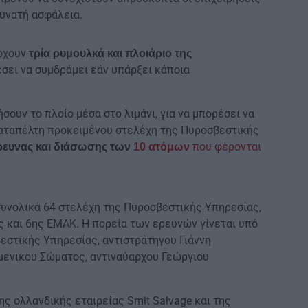
υνατή ασφάλεια.
ρχουν
τρία ρυμουλκά και πλοιάριο της
έσει να συμδράμει εάν υπάρξει κάποια
ουν το πλοίο μέσα στο λιμάνι, για να μπορέσει να
 καταπέλτη προκειμένου στελέχη της Πυροσβεστικής
που φέρονται
έρευνας και διάσωσης των
10 ατόμων
συνολικά 64 στελέχη της Πυροσβεστικής Υπηρεσίας,
 και 6ης ΕΜΑΚ. Η πορεία των ερευνών γίνεται υπό
εστικής Υπηρεσίας, αντιστράτηγου Γιάννη
ιμενικου Σώματος, αντιναύαρχου Γεώργιου
ης oλλανδικής εταιρείας Smit Salvage και της