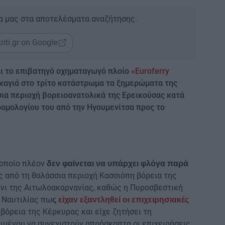
α μας στα αποτελέσματα αναζήτησης.
riti.gr on Google
αι το επιβατηγό οχηματαγωγό πλοίο
«Euroferry
καγιά στο τρίτο κατάστρωμα τα ξημερώματα της
ια περιοχή βορειοανατολικά της Ερεικούσας κατά
ομολογίου του από την Ηγουμενίτσα προς το
 οποίο πλέον
δεν φαίνεται να υπάρχει φλόγα παρά
ς από τη θαλάσσια περιοχή Κασσιόπη βόρεια της
νι της Αιτωλοακαρνανίας, καθώς η Πυροσβεστική
 Ναυτιλίας πω
ς
είχαν εξαντληθεί οι επιχειρησιακές
 βόρεια της Κέρκυρας και είχε ζητήσει τη
ιμένου να συνεχιστούν απρόσκοπτα οι επιχειρήσεις