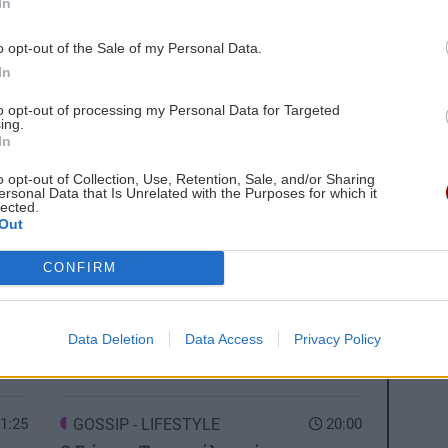
In
o opt-out of the Sale of my Personal Data.
In
to opt-out of processing my Personal Data for Targeted
 ΕΙΔΗΣΕΩΝ
ing.
In
1:42
BUSINESS
20:24
o opt-out of Collection, Use, Retention, Sale, and/or Sharing
ersonal Data that Is Unrelated with the Purposes for which it
Με τη MINOAN LINES, το ταξίδι έχει
lected.
ύν
γεύση — και τιμές που εκπλήσσουν
Out
CONFIRM
ΕΛΛΑΔΑ
20:22
1:35
Κολυδάς: Η χαρουπιά ως βασικό είδος
αποκατάστασης των οικοσυστημάτων
Data Deletion
Data Access
Privacy Policy
μετά τις φωτιές
1:25
GOSSIP - LIFESTYLE
20:00