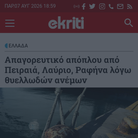
Skip
ΠΑΡ.07 ΑΥΓ 2026 18:59
to
main
content
ΕΛΛΑΔΑ
Απαγορευτικό απόπλου από
Πειραιά, Λαύριο, Ραφήνα λόγω
θυελλωδών ανέμων