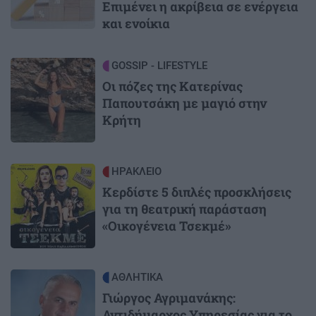
Επιμένει η ακρίβεια σε ενέργεια
και ενοίκια
Image
GOSSIP - LIFESTYLE
Οι πόζες της Κατερίνας
Παπουτσάκη με μαγιό στην
Κρήτη
Image
ΗΡΑΚΛΕΙΟ
Κερδίστε 5 διπλές προσκλήσεις
για τη θεατρική παράσταση
«Οικογένεια Τσεκμέ»
Image
ΑΘΛΗΤΙΚΑ
Γιώργος Αγριμανάκης:
Αντιδήμαρχος Υπηρεσίας για το