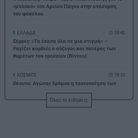
«μπλόκο» του Αρείου Πάγου στην ανάσυρση
του φακέλου
ΕΛΛΑΔΑ
18:42
Σέρρες: «Τα έχασα όλα σε μια στιγμή» –
Ραγίζει καρδιές ο σύζυγος και πατέρας των
θυμάτων του τροχαίου (Βίντεο)
ΚΟΣΜΟΣ
18:33
Θέουτα: Αγώνας δρόμου η ταυτοποίηση των
μεταναστών - Σχέδια για ταφή των νεκρών και
μεταφορά των ανηλίκων
Όλες οι ειδήσεις
ΕΛΛΑΔΑ
18:20
Μεγάλη έξοδος του Αυγούστου:
«Μποτιλιάρισμα» στα λιμάνια και γεμάτα