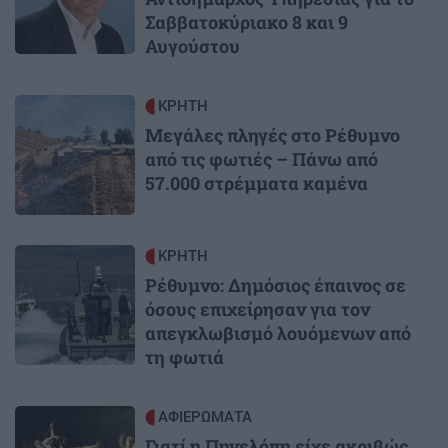
Σαββατοκύριακο 8 και 9
Αυγούστου
Image
ΚΡΗΤΗ
Μεγάλες πληγές στο Ρέθυμνο
από τις φωτιές – Πάνω από
57.000 στρέμματα καμένα
Image
ΚΡΗΤΗ
Ρέθυμνο: Δημόσιος έπαινος σε
όσους επιχείρησαν για τον
απεγκλωβισμό λουόμενων από
τη φωτιά
Image
ΑΦΙΕΡΩΜΑΤΑ
Γιατί η Πηνελόπη είχε ακριβώς