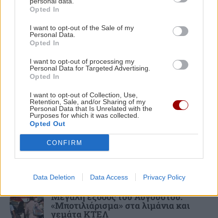
– Ραγίζει καρδιές ο σύζυγος και
personal data.
Κερδίστε 5 διπλές προσκλήσεις για τη
πατέρας των θυμάτων του τροχαίου
Opted In
θεατρική παράσταση «Οικογένεια Τσεκμέ»
(Βίντεο)
I want to opt-out of the Sale of my
Personal Data.
Opted In
ΑΘΛΗΤΙΚΑ
17:45
Γιώργος Αγριμανάκης: Αντιδήμαρχος
I want to opt-out of processing my
Personal Data for Targeted Advertising.
Υπηρεσίας για το Σαββατοκύριακο 8 και 9
ΚΟΣΜΟΣ
Opted In
Αυγούστου
Θέουτα: Αγώνας δρόμου η
I want to opt-out of Collection, Use,
ταυτοποίηση των μεταναστών -
Retention, Sale, and/or Sharing of my
Personal Data that Is Unrelated with the
Σχέδια για ταφή των νεκρών και
ΚΡΗΤΗ
17:36
Purposes for which it was collected.
μεταφορά των ανηλίκων
Opted Out
Μεγάλες πληγές στο Ρέθυμνο από τις φωτιές –
Πάνω από 57.000 στρέμματα καμένα
CONFIRM
ΕΛΛΑΔΑ
Data Deletion
Data Access
Privacy Policy
Μεγάλη έξοδος του Αυγούστου:
«Μποτιλιάρισμα» στα λιμάνια και
γεμάτα ΚΤΕΛ