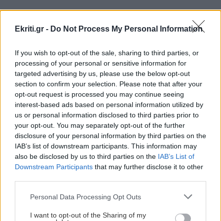
ΚΤΕΛ
Ekriti.gr -
Do Not Process My Personal Information
ΑΥΤΟΔΙΟΙΚΗΣΗ
18:14
ΠΕΡΙΣΣΟΤΕΡΑ
Ανώγεια: Έργο 2,47 εκατ. ευρώ για
If you wish to opt-out of the sale, sharing to third parties, or
αναβάθμιση 22 χιλιομέτρων αγροτικών και
processing of your personal or sensitive information for
κτηνοτροφικών δρόμων
targeted advertising by us, please use the below opt-out
section to confirm your selection. Please note that after your
ΠΟΛΙΤΙΚΗ
opt-out request is processed you may continue seeing
ΟΙΚΟΝΟΜΙΑ
18:07
interest-based ads based on personal information utilized by
Υποκλοπές: «Πυρά» της
Υποχώρησε στο 3,4% ο πληθωρισμός τον Ιούλιο
us or personal information disclosed to third parties prior to
αντιπολίτευσης για το «μπλόκο» του
– Επιμένει η ακρίβεια σε ενέργεια και ενοίκια
Αρείου Πάγου στην ανάσυρση του
your opt-out. You may separately opt-out of the further
φακέλου
disclosure of your personal information by third parties on the
IAB’s list of downstream participants. This information may
also be disclosed by us to third parties on the
IAB’s List of
GOSSIP - LIFESTYLE
18:00
Downstream Participants
that may further disclose it to other
Οι πόζες της Κατερίνας Παπουτσάκη με μαγιό
third parties.
στην Κρήτη
ΕΛΛΑΔΑ
Personal Data Processing Opt Outs
Σέρρες: «Τα έχασα όλα σε μια στιγμή»
ΗΡΑΚΛΕΙΟ
17:51
I want to opt-out of the Sharing of my