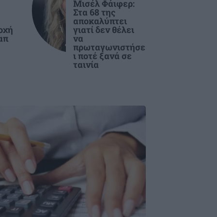
Μισέλ Φάιφερ:
Στα 68 της
αποκαλύπτει
οχή
γιατί δεν θέλει
απ
να
πρωταγωνιστήσε
ι ποτέ ξανά σε
ταινία