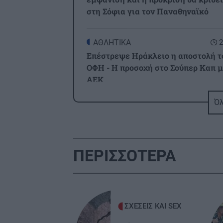
στη Σόφια για τον Παναθηναϊκό
ΑΘΛΗΤΙΚΑ
2
Επέστρεψε Ηράκλειο η αποστολή τ
ΟΦΗ - Η προσοχή στο Σούπερ Καπ 
ΑΕΚ
Όλ
GOSSIP - LIFESTYLE
2
Μισέλ Φάιφερ: Στα 68 της
αποκαλύπτει γιατί δεν θέλει να
πρωταγωνιστήσει ποτέ ξανά σε ται
ΠΕΡΙΣΣΟΤΕΡΑ
ΑΥΤΟΔΙΟΙΚΗΣΗ
2
Συνάντηση του Περιφερειάρχη Κρή
με τον Πρύτανη του Πανεπιστημίο
ΣΧΕΣΕΙΣ ΚΑΙ SEX
Κρήτης και τον Πρόεδρο του ΙΤΕ