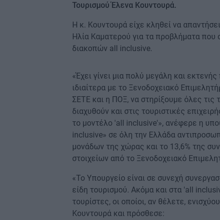
Τουρισμού Έλενα Κουντουρά.
Η κ. Κουντουρά είχε κληθεί να απαντήσε
Ηλία Καματερού για τα προβλήματα που σ
διακοπών all inclusive.
«Έχει γίνει μια πολύ μεγάλη και εκτενή
ιδιαίτερα με το Ξενοδοχειακό Επιμελητήρ
ΣΕΤΕ και η ΠΟΞ, να στηρίξουμε όλες τις 
διαχυθούν και στις τουριστικές επιχειρή
το μοντέλο 'all inclusive'», ανέφερε η 
inclusive» σε όλη την Ελλάδα αντιπροσω
μονάδων της χώρας και το 13,6% της συ
στοιχείων από το Ξενοδοχειακό Επιμελη
«Το Υπουργείο είναι σε συνεχή συνεργα
είδη τουρισμού. Ακόμα και στα 'all inclu
τουρίστες, οι οποίοι, αν θέλετε, ενισχύ
Κουντουρά και πρόσθεσε: