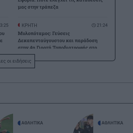
μας στην τράπεζα
3:25
ΚΡΗΤΗ
21:24
ου
Μυλοπόταμος: Γεύσεις
με
Δεκαπενταύγουστου και παράδοση
στην 4η Γιορτή Τοποδιατροφής στο
Πέραμα!
ες οι ειδήσεις
3:00
ΚΟΣΜΟΣ
21:12
Διπλωματική κρίση πλέον μεταξύ της
νία
Αργεντινής και της Βραζιλίας
2:57
GOSSIP - LIFESTYLE
21:00
της
Παντρεύεται η Ιουλία Καλλιμάνη
υ
ΑΘΛΗΤΙΚΑ
ΑΘΛΗΤΙΚΑ
20:53