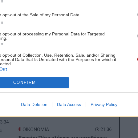
In
ύ μικρό ποσοστό στο σύνολο της Ελλάδας και τα
 κ. Κουντουρά.
o opt-out of the Sale of my Personal Data.
In
gle News
και μάθετε πρώτοι όλες τις ειδήσεις για
to opt-out of processing my Personal Data for Targeted
ing.
All Inclusive
In
o opt-out of Collection, Use, Retention, Sale, and/or Sharing
ersonal Data that Is Unrelated with the Purposes for which it
lected.
Out
 ΕΙΔΗΣΕΩΝ
CONFIRM
0:00
ΚΡΗΤΗ
21:48
Δήμος Πλατανιά: Τιμή και μνήμη για
τα Ολοκαυτώματα σε Αλικιανό και
Data Deletion
Data Access
Privacy Policy
Σκινέ
3:34
ΟΙΚΟΝΟΜΙΑ
21:36
α
Εφορία: Πότε ελέγχει τις καταθέσεις