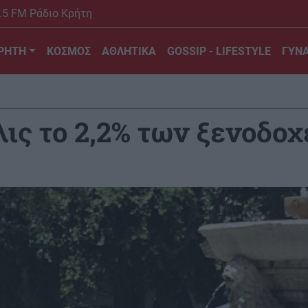
.5 FM Ράδιο Κρήτη
ΡΗΤΗ
ΚΟΣΜΟΣ
ΑΘΛΗΤΙΚΑ
GOSSIP - LIFESTYLE
ΓΥΝΑ
ις το 2,2% των ξενοδοχ