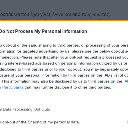
οσπάθεια που έχει γίνει, έγινε και από τους ιδιώτες.
τουρίστες έρχονται και βγαίνουν έξω να φάνε σε μία
 μην έχουν πλήρη διατροφή μέσα στο ξενοδοχείο,
Do Not Process My Personal Information
υρίστες. Έτσι και οι ίδιοι σιγά σιγά, έκαναν ένα
 να πάνε να φάνε έξω σε κάποια ταβέρνα και να
to opt-out of the sale, sharing to third parties, or processing of your per
formation for targeted advertising by us, please use the below opt-out s
r selection. Please note that after your opt-out request is processed y
ότι έχει γίνει το ελληνικό πρωινό, το οποίο είναι
eing interest-based ads based on personal information utilized by us or
α από την τοπική αγορά, να εμπλουτίζουν και να
disclosed to third parties prior to your opt-out. You may separately opt-
ρίστες και να προωθήσουν και να ελληνικά προϊόντα.
losure of your personal information by third parties on the IAB’s list of
. This information may also be disclosed by us to third parties on the
IA
Participants
that may further disclose it to other third parties.
αι στην επικοινωνιακή πολιτική του υπουργείου και
κές εκθέσεις.
l Data Processing Opt Outs
ουμε τις τοπικές κοινωνίες και την ευρύτερη
νικό προορισμό με νέες προσπάθειες και σταθερές
o opt-out of the Sharing of my personal data.
α είδος τουρισμού το οποίο στην Ελλάδα δεν έχει