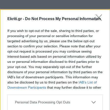
ΑΘΛΗΤΙΚΑ
23:34
Conference League: Ισοπαλία, μέτρια εμφάνιση
Ekriti.gr -
Do Not Process My Personal Information
και η πρόκριση θα κριθεί στη Σόφια για τον
Παναθηναϊκό
If you wish to opt-out of the sale, sharing to third parties, or
ΠΕΡΙΣΣΟΤΕΡΑ
processing of your personal or sensitive information for
ΑΘΛΗΤΙΚΑ
23:25
targeted advertising by us, please use the below opt-out
section to confirm your selection. Please note that after your
Επέστρεψε Ηράκλειο η αποστολή του ΟΦΗ - Η
opt-out request is processed you may continue seeing
προσοχή στο Σούπερ Καπ με ΑΕΚ
interest-based ads based on personal information utilized by
GOSSIP - LIFESTYLE
us or personal information disclosed to third parties prior to
your opt-out. You may separately opt-out of the further
Με θέα τα Χανιά (φωτο)
GOSSIP - LIFESTYLE
23:00
disclosure of your personal information by third parties on the
Μισέλ Φάιφερ: Στα 68 της αποκαλύπτει γιατί
IAB’s list of downstream participants. This information may
δεν θέλει να πρωταγωνιστήσει ποτέ ξανά σε
also be disclosed by us to third parties on the
IAB’s List of
ταινία
Downstream Participants
that may further disclose it to other
third parties.
ΑΥΤΟΔΙΟΙΚΗΣΗ
22:57
Personal Data Processing Opt Outs
Συνάντηση του Περιφερειάρχη Κρήτης με τον
ΚΟΣΜΟΣ