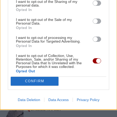
I want to opt-out of the Sharing of my
Πρύτανη του Πανεπιστημίου Κρήτης και τον
personal data.
Τραγωδία στη Βόρεια Καρολίνα: Τρεις
Opted In
Πρόεδρο του ΙΤΕ
νεκροί από ενδοοικογενειακούς
πυροβολισμούς – Ανάμεσά τους και ο
I want to opt-out of the Sale of my
Personal Data.
δράστης
ΟΙΚΟΝΟΜΙΑ
22:46
Opted In
Εξωδικαστικός Μηχανισμός: Πάνω από 20 δισ.
I want to opt-out of processing my
ευρώ οι ρυθμισμένες οφειλές
Personal Data for Targeted Advertising.
Opted In
ΚΡΗΤΗ
I want to opt-out of Collection, Use,
ΕΠΙΣΤΗΜΗ
22:35
Retention, Sale, and/or Sharing of my
Personal Data that Is Unrelated with the
Μικροσκοπικές δίνες ανακαλύφθηκαν για
Μεγάλη φωτιά στο Καρύδι Σητείας:
Purposes for which it was collected.
Γιγαντιαία επιχείρηση της
πρώτη φορά στην επιφάνεια του Ήλιου
Opted Out
Πυροσβεστικής με επίγειες και
εναέριες δυνάμεις
CONFIRM
Data Deletion
Data Access
Privacy Policy
ΣΧΕΣΕΙΣ ΚΑΙ SEX