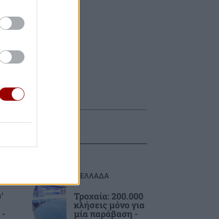
ΕΛΛΑΔΑ
'
Τροχαία: 200.000
κλήσεις μόνο για
 -
μία παράβαση -