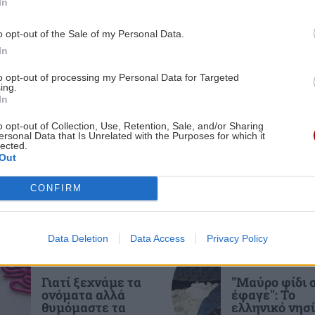
In
ΤΕΧΝΟΛΟΓΙΑ
11:25
o opt-out of the Sale of my Personal Data.
2:40
Πώς οι χάκερ μπορούν να μολύνουν το
In
νερό: Η εισβολή στα συστήματα
ύδρευσης και τα κενά ασφαλείας
to opt-out of processing my Personal Data for Targeted
ing.
In
ες οι ειδήσεις
ΟΙΚΟΝΟΜΙΑ
11:16
o opt-out of Collection, Use, Retention, Sale, and/or Sharing
2:32
Κοινωνικό Οικιακό Τιμολόγιο 2026:
ersonal Data that Is Unrelated with the Purposes for which it
lected.
μία
Ανοιχτή η πλατφόρμα για νέες
Out
αιτήσεις – Ti πρέπει να γνωρίζετε
CONFIRM
2:26
ΚΟΣΜΟΣ
11:07
πει
Βρετανία: Η κυβέρνηση δεν θα
Data Deletion
Data Access
Privacy Policy
της
προχωρήσει σε διεξαγωγή έρευνας για
ΕΠΙΣΤΗΜΗ
ΕΛΛΑΔΑ
τον Επστάιν
Γιατί ξεχνάμε τα
"Μαύρο φίδι σ
ονόματα αλλά
έφαγε": Το
2:20
θυμόμαστε τα
ελληνικό νησί
GOSSIP - LIFESTYLE
11:00