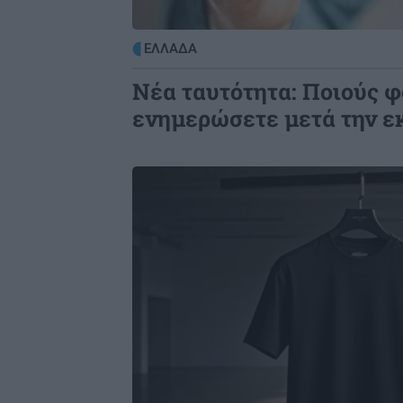
Μύκονος: Συνελήφθη αστυνομικός 
επικίνδυνη οδήγηση και απείθεια
ΕΛΛΑΔΑ
Νέα ταυτότητα: Ποιούς φ
ενημερώσετε μετά την ε
Image