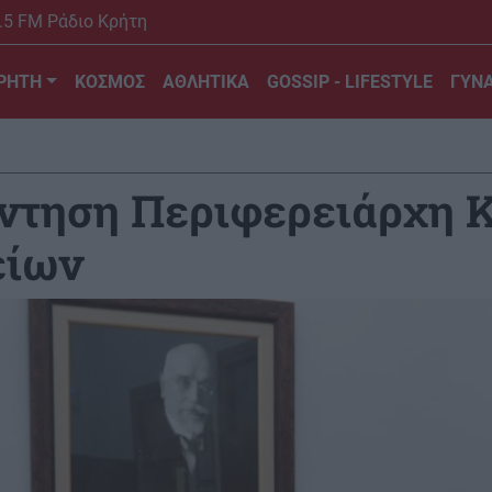
.5 FM Ράδιο Κρήτη
ΡΗΤΗ
ΚΟΣΜΟΣ
ΑΘΛΗΤΙΚΑ
GOSSIP - LIFESTYLE
ΓΥΝΑ
ντηση Περιφερειάρχη Κ
είων