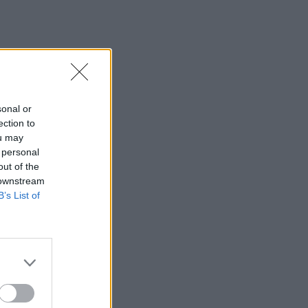
sonal or
ection to
ou may
 personal
out of the
 downstream
B’s List of