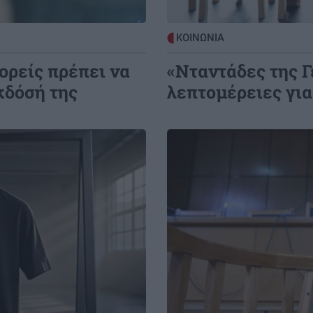
κουζίνα σας
για
ΚΟΙΝΩΝΙΑ
ΠΕΡΙΕΡΓΑ - ΠΑΡΑΞΕΝΑ
10:30
ορείς πρέπει να
«Νταντάδες της Γε
Αυτή είναι η καλύτερη χώρα για
μετεγκατάσταση το 2026 και
κδόσή της
λεπτομέρειες γι
βρίσκεται στην Ευρώπη!
Image