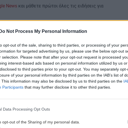
gle News
και μάθετε πρώτοι όλες τις ειδήσεις για
γιάννης
Εργα Υποδομης
Ανωγεια
Do Not Process My Personal Information
to opt-out of the sale, sharing to third parties, or processing of your per
 ΕΙΔΗΣΕΩΝ
formation for targeted advertising by us, please use the below opt-out s
r selection. Please note that after your opt-out request is processed y
eing interest-based ads based on personal information utilized by us or
2:52
ΚΟΙΝΩΝΙΑ
11:45
disclosed to third parties prior to your opt-out. You may separately opt-
α
Λάρισα: Η Μητρόπολη "φόρεσε"
losure of your personal information by third parties on the IAB’s list of
κράνος στην ομάδα ΔΙ.ΑΣ.!
. This information may also be disclosed by us to third parties on the
IA
Participants
that may further disclose it to other third parties.
ΚΟΙΝΩΝΙΑ
11:36
2:46
Αφέντης Χριστός: Η βυζαντινή ρίζα
l Data Processing Opt Outs
πίσω από μια μεγάλη γλωσσική
η
παρεξήγηση - Το τουρκικό "αντιδάνειο"
o opt-out of the Sharing of my personal data.