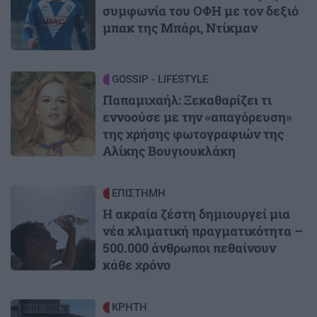
συμφωνία του ΟΦΗ με τον δεξιό
μπακ της Μπάρι, Ντίκμαν
Image
GOSSIP - LIFESTYLE
Παπαμιχαήλ: Ξεκαθαρίζει τι
εννοούσε με την «απαγόρευση»
της χρήσης φωτογραφιών της
Αλίκης Βουγιουκλάκη
Image
ΕΠΙΣΤΗΜΗ
Η ακραία ζέστη δημιουργεί μια
νέα κλιματική πραγματικότητα –
500.000 άνθρωποι πεθαίνουν
κάθε χρόνο
Image
ΚΡΗΤΗ