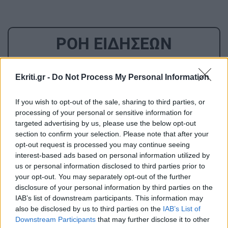
ΡΟΗ ΕΙΔΗΣΕΩΝ
ΚΡΗΤΗ
12:09
Ekriti.gr -
Do Not Process My Personal Information
Χερσόνησος: Συνελήφθη ο κυβερνήτης τους
σκάφους
If you wish to opt-out of the sale, sharing to third parties, or
processing of your personal or sensitive information for
targeted advertising by us, please use the below opt-out
GOSSIP - LIFESTYLE
12:00
section to confirm your selection. Please note that after your
Ο Κωνσταντίνος Αργυρός φωτογραφήθηκε
opt-out request is processed you may continue seeing
interest-based ads based on personal information utilized by
μέσα σε σκάφος
us or personal information disclosed to third parties prior to
your opt-out. You may separately opt-out of the further
disclosure of your personal information by third parties on the
ΚΡΗΤΗ
11:52
IAB’s list of downstream participants. This information may
Ηράκλειο: Η ΕΛ.ΑΣ για τον τουρίστα που
also be disclosed by us to third parties on the
IAB’s List of
φέρεται να ζήτησε τιμή για την 10χρονη
Downstream Participants
that may further disclose it to other