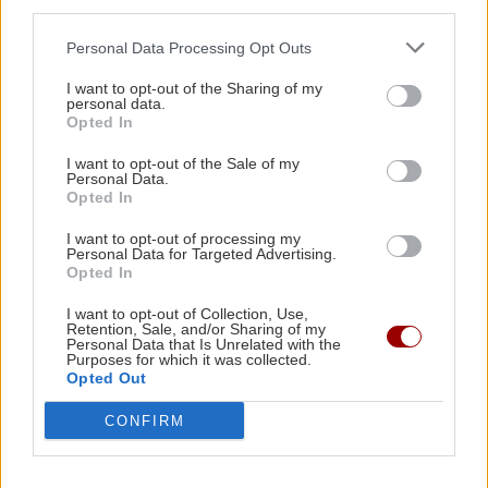
third parties.
ΚΡΗΤΗ
11:40
Personal Data Processing Opt Outs
Όλες οι ειδήσεις
Κρήτη: Μία ακόμα τραγωδία με γυναίκα σε
I want to opt-out of the Sharing of my
θάλασσα
personal data.
Opted In
ΠΕΡΙΕΡΓΑ - ΠΑΡΑΞΕΝΑ
11:31
I want to opt-out of the Sale of my
Personal Data.
Η «μπαταρία» του βυθού: Το φιλόδοξο σχέδιο
Opted In
με δεξαμενή 20 εκατ. λίτρων κάτω από τη
I want to opt-out of processing my
θάλασσα
Personal Data for Targeted Advertising.
ΠΕΡΙΣΣΟΤΕΡΑ
Opted In
ΠΟΛΙΤΙΚΟ ΠΑΡΑΣΚΗΝΙΟ
11:20
I want to opt-out of Collection, Use,
Retention, Sale, and/or Sharing of my
Το πρώτο αυτοκίνητο του Κυριάκου
Personal Data that Is Unrelated with the
Purposes for which it was collected.
Μητσοτάκη
Opted Out
ΚΡΗΤΗ
CONFIRM
Χερσόνησος: Συνελήφθη ο
ΟΙΚΟΝΟΜΙΑ
11:09
κυβερνήτης τους σκάφους
Επίδομα 150 ευρώ: Ποιοι θα πληρωθούν τέλη