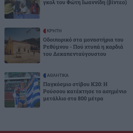
γκολ του Φώτη Ιωαννίδη (βίντεο)
Image
ΚΡΗΤΗ
Οδοιπορικό στα μοναστήρια του
Ρεθύμνου - Πού χτυπά η καρδιά
του Δεκαπενταύγουστου
Image
ΑΘΛΗΤΙΚΑ
Παγκόσμιο στίβου Κ20: Η
Ρούσσου κατέκτησε το ασημένιο
μετάλλιο στα 800 μέτρα