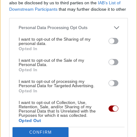
also be disclosed by us to third parties on the
IAB’s List of
Τι συμβαίνει με Γαρυφαλλιά Καληφώνη και
Downstream Participants
that may further disclose it to other
GOSSIP - LIFESTYLE
Χρήστο Μάστορα;
third parties.
Η Βαλέρια Χοψονίδου και ο Αντώνης
Personal Data Processing Opt Outs
Βλωτιδέλλης βάφτισαν τον μοναχογιό
ΑΘΛΗΤΙΚΑ
11:48
τους
I want to opt-out of the Sharing of my
ΟΦΗ: Στο Ηράκλειο ο Λορέντσο Ντίκμαν – Τη
personal data.
Δευτέρα οι εξετάσεις και οι υπογραφές
Opted In
I want to opt-out of the Sale of my
Personal Data.
ΕΛΛΑΔΑ
11:47
Opted In
Τέλος στην ταλαιπωρία: Πώς θα παίρνουμε
ΕΛΛΑΔΑ
I want to opt-out of processing my
πινακίδες ΙΧ με λίγα κλικ!
Personal Data for Targeted Advertising.
Έξοδος Αυγούστου: Κορυφώνεται η
Opted In
φυγή των αδειούχων – «Ουρές» σε
λιμάνια και ΚΤΕΛ
ΚΡΗΤΗ
11:34
I want to opt-out of Collection, Use,
Retention, Sale, and/or Sharing of my
Κρήτη: Απανωτά περιστατικά μέθης – Στο
Personal Data that Is Unrelated with the
Purposes for which it was collected.
ΕΚΑΒ ο «λογαριασμός» της νυχτερινής
Opted Out
διασκέδασης
CONFIRM