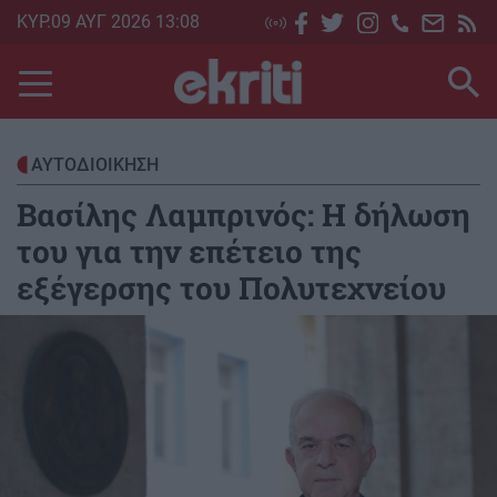
Skip
ΚΥΡ.09 ΑΥΓ 2026 13:08
to
main
content
ΑΥΤΟΔΙΟΙΚΗΣΗ
Βασίλης Λαμπρινός: Η δήλωση
του για την επέτειο της
εξέγερσης του Πολυτεχνείου