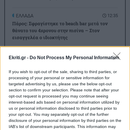
ΕΛΛΑΔΑ
12:35
Πάρος: Σφραγίστηκε το beach bar μετά τον
θάνατο του 4χρονου στην πισίνα – Στον
εισαγγελέα ο ιδιοκτήτης
Όλες οι ειδήσεις
ΚΡΗΤΗ
12:23
Ekriti.gr -
Do Not Process My Personal Information
Ηράκλειο: Μεγάλη βλάβη στις Βασιλειές –
Ποιες περιοχές θα μείνουν χωρίς νερό
If you wish to opt-out of the sale, sharing to third parties, or
processing of your personal or sensitive information for
targeted advertising by us, please use the below opt-out
ΚΡΗΤΗ
12:10
section to confirm your selection. Please note that after your
Κρήτη: Στο «κόκκινο» η τουριστική κίνηση –
opt-out request is processed you may continue seeing
interest-based ads based on personal information utilized by
100% πληρότητα στα πλοία και αυξημένες
us or personal information disclosed to third parties prior to
ΠΕΡΙΣΣΟΤΕΡΑ
αεροπορικές αφίξεις
your opt-out. You may separately opt-out of the further
disclosure of your personal information by third parties on the
IAB’s list of downstream participants. This information may
GOSSIP - LIFESTYLE
12:00