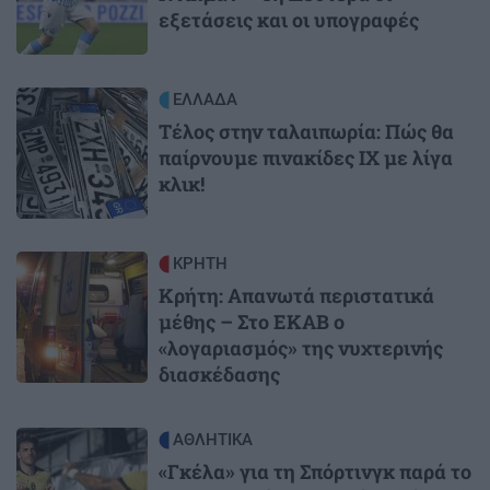
εξετάσεις και οι υπογραφές
Image
ΕΛΛΑΔΑ
Τέλος στην ταλαιπωρία: Πώς θα
παίρνουμε πινακίδες ΙΧ με λίγα
κλικ!
Image
ΚΡΗΤΗ
Κρήτη: Απανωτά περιστατικά
μέθης – Στο ΕΚΑΒ ο
«λογαριασμός» της νυχτερινής
διασκέδασης
Image
ΑΘΛΗΤΙΚΑ
«Γκέλα» για τη Σπόρτινγκ παρά το