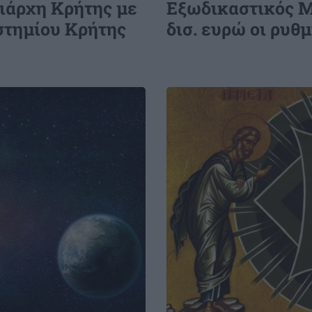
ιάρχη Κρήτης με
Εξωδικαστικός Μ
Ηλεκτρική διασύνδεση Ελλάδας -
στημίου Κρήτης
δισ. ευρώ οι ρυθ
Κύπρου: Πλειοψηφικός μέτοχος η
γαλλική Meridiam στον GSI
Image