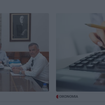
2:35
Μαλεβίζι: Θλίψη για τον ξαφνικό
καν
θάνατο του γιατρού Πάνου Μαματζάκη
Image
υ
– Το ψήφισμα του Δήμου
ΚΡΗΤΗ
20:35
2:22
Εργαζόμενοι Βενιζέλειου: Ο κόμβος
ριό
είναι αναγκαίος – Ώρα να
ς
χρηματοδοτηθούν και τα ώριμα έργα
ΚΡΗΤΗ
20:26
2:10
Λαχτάρησαν οι περαστικοί στην
ο
Αρχιεπισκόπου Μακαρίου – Φωτιά σε
δίκυκλο κινητοποίησε την
Πυροσβεστική
2:00
ΟΙΚΟΝΟΜΙΑ
BUSINESS
20:17
;