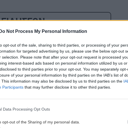
 ΕΙΔΗΣΕΩΝ
Do Not Process My Personal Information
0:00
ΚΡΗΤΗ
21:48
Δήμος Πλατανιά: Τιμή και μνήμη για
to opt-out of the sale, sharing to third parties, or processing of your per
τα Ολοκαυτώματα σε Αλικιανό και
formation for targeted advertising by us, please use the below opt-out s
Σκινέ
r selection. Please note that after your opt-out request is processed y
eing interest-based ads based on personal information utilized by us or
3:34
disclosed to third parties prior to your opt-out. You may separately opt-
ΟΙΚΟΝΟΜΙΑ
21:36
α
losure of your personal information by third parties on the IAB’s list of
Εφορία: Πότε ελέγχει τις καταθέσεις
. This information may also be disclosed by us to third parties on the
IA
Participants
that may further disclose it to other third parties.
μας στην τράπεζα
3:25
ΚΡΗΤΗ
21:24
l Data Processing Opt Outs
ου
Μυλοπόταμος: Γεύσεις
με
Δεκαπενταύγουστου και παράδοση
o opt-out of the Sharing of my personal data.
στην 4η Γιορτή Τοποδιατροφής στο