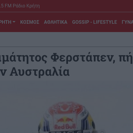
.5 FM Ράδιο Κρήτη
ΡΗΤΗ
ΚΟΣΜΟΣ
ΑΘΛΗΤΙΚΑ
GOSSIP - LIFESTYLE
ΓΥΝΑ
αμάτητος Φερστάπεν, πή
ην Αυστραλία