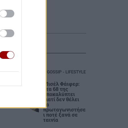
GOSSIP - LIFESTYLE
Μισέλ Φάιφερ:
Στα 68 της
αποκαλύπτει
οχή
γιατί δεν θέλει
απ
να
πρωταγωνιστήσε
ι ποτέ ξανά σε
ταινία