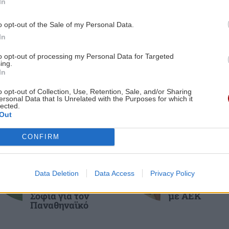
In
Πέραμα!
ες οι ειδήσεις
o opt-out of the Sale of my Personal Data.
3:00
In
ΚΟΣΜΟΣ
21:12
Διπλωματική κρίση πλέον μεταξύ της
to opt-out of processing my Personal Data for Targeted
ing.
νία
Αργεντινής και της Βραζιλίας
In
o opt-out of Collection, Use, Retention, Sale, and/or Sharing
ersonal Data that Is Unrelated with the Purposes for which it
2:57
GOSSIP - LIFESTYLE
21:00
lected.
της
Παντρεύεται η Ιουλία Καλλιμάνη
Out
υ
ΑΘΛΗΤΙΚΑ
ΑΘΛΗΤΙΚΑ
CONFIRM
ΕΠΙΣΤΗΜΗ
20:53
Conference
Επέστρεψε
League: Ισοπαλία,
Ηράκλειο η
Τρεις μαθητές δημιούργησαν
μέτρια εμφάνιση
αποστολή του
2:46
βιοδιασπώμενα δολώματα ψαρέματος
Data Deletion
Data Access
Privacy Policy
και η πρόκριση
ΟΦΗ - Η προσ
από ζελατίνη: Πιάνουν ψάρια και
θα κριθεί στη
στο Σούπερ Κ
Σόφια για τον
με ΑΕΚ
διαλύονται σε δύο εβδομάδες
Παναθηναϊκό
ΚΡΗΤΗ
20:44