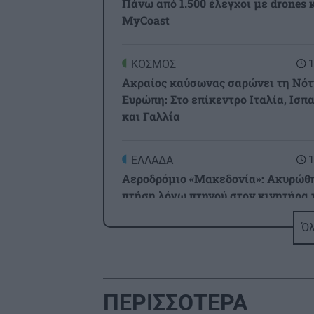
Πάνω από 1.500 έλεγχοι με drones 
MyCoast
ΚΟΣΜΟΣ
1
Ακραίος καύσωνας σαρώνει τη Νότ
Ευρώπη: Στο επίκεντρο Ιταλία, Ισπ
και Γαλλία
ΕΛΛΑΔΑ
1
Αεροδρόμιο «Μακεδονία»: Ακυρώθ
πτήση λόγω πτηνού στον κινητήρα 
αεροσκάφους
Όλ
ΚΟΣΜΟΣ
1
Ιερά Αρχιεπισκοπή Θυατείρων: Με
λαμπρότητα γιορτάστηκε η
ΠΕΡΙΣΣΟΤΕΡΑ
Μεταμόρφωση του Σωτήρος