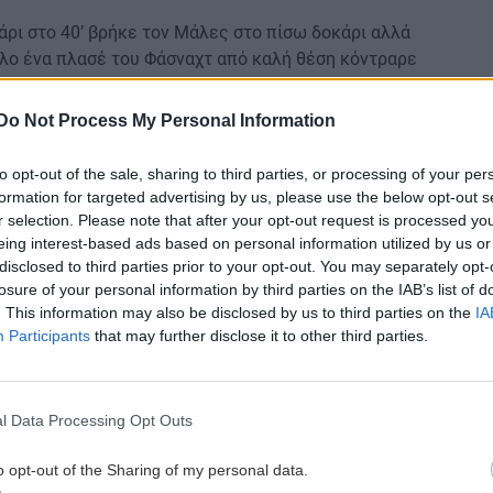
άρι στο 40’ βρήκε τον Μάλες στο πίσω δοκάρι αλλά
λλο ένα πλασέ του Φάσναχτ από καλή θέση κόντραρε
Do Not Process My Personal Information
εριοχή πέρασε πάνω απ’ τα δοκάρια, ενώ στο 56’ από
ας έπιασε ένα πολύ καλό σουτ που έφυγε λίγο άουτ.
to opt-out of the sale, sharing to third parties, or processing of your per
formation for targeted advertising by us, please use the below opt-out s
r selection. Please note that after your opt-out request is processed y
με τον Ζαρουρί λίγο πριν γίνει αλλαγή ο Μαροκινός
eing interest-based ads based on personal information utilized by us or
 και πέρασμα της μπάλας στον Κώτσιρα στο 68’, ο
disclosed to third parties prior to your opt-out. You may separately opt-
στην «καρδιά» της ελβετικής άμυνας όπου ο
losure of your personal information by third parties on the IAB’s list of
 κίνηση έκανε το 4-1 για τον Παναθηναϊκό,
. This information may also be disclosed by us to third parties on the
IA
Participants
that may further disclose it to other third parties.
έκανε υποδειγματική διαχείριση του αγώνα, δεν
 νίκη στη Βέρνη που την είχε πάρα πολύ ανάγκη.
l Data Processing Opt Outs
o opt-out of the Sharing of my personal data.
ρ, Γιάνκο (77’ Άντριους), Ζουκρού, Μπενίτο, Χαντζάμ,