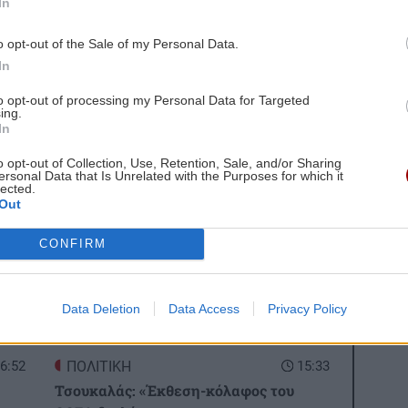
In
ντες, Μοντέιρο (66’ Κόλεϊ), Φάσναχτ (77’ Πεχ),
o opt-out of the Sale of my Personal Data.
In
 Κώτσιρας, Ίνγκασον, Τουμπά, Μλαντένοβιτς,
, Μπακασέτας (83’ Ταμπόρδα), Τετέ (77’ Καλάμπρια),
to opt-out of processing my Personal Data for Targeted
ing.
 (70’ Ντεσέρς).
In
gle News
και μάθετε πρώτοι όλες τις ειδήσεις για
o opt-out of Collection, Use, Retention, Sale, and/or Sharing
ersonal Data that Is Unrelated with the Purposes for which it
lected.
Out
CONFIRM
Data Deletion
Data Access
Privacy Policy
 ΕΙΔΗΣΕΩΝ
6:52
ΠΟΛΙΤΙΚΗ
15:33
Τσουκαλάς: «Έκθεση-κόλαφος του