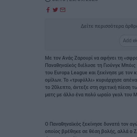
Δείτε περισσότερα άρθρ
Add ek
Με τον Ανάς Ζαρουρί να αφήνει τη «σφρα
Παναθηναϊκός διέλυσε τη Γιούνγκ Μπόις 
του Europa League και ξεκίνησε με τον 
ομίλων. Το «τριφύλλι» κυριάρχησε απένα
το 20λεπτο, άντεξε στη σχετική πίεση τ
ματς με άλλο ένα πολύ ωραίο γκολ του 
Ο Παναθηναϊκός ξεκίνησε δυνατά τον αγών
οποίος βρέθηκε σε θέση βολής, αλλά ο Ζ