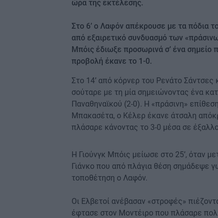
ώρα της εκτέλεσης.
Στο 6’ ο Λαφόν απέκρουσε με τα πόδια τ
από εξαιρετικό συνδυασμό των «πράσινων
Μπόις έδιωξε προσωρινά σ’ ένα σημείο π
προβολή έκανε το 1-0.
Στο 14’ από κόρνερ του Ρενάτο Σάντσες 
σούταρε με τη μία σημειώνοντας ένα κατ
Παναθηναϊκού (2-0). Η «πράσινη» επίθεση 
Μπακασέτα, ο Κέλερ έκανε άτσαλη απόκρ
πλάσαρε κάνοντας το 3-0 μέσα σε έξαλλ
Η Γιούνγκ Μπόις μείωσε στο 25’, όταν μ
Γιάνκο που από πλάγια θέση σημάδεψε γω
τοποθέτηση ο Λαφόν.
Οι Ελβετοί ανέβασαν «στροφές» πιέζοντ
έφτασε στον Μοντέιρο που πλάσαρε πολύ