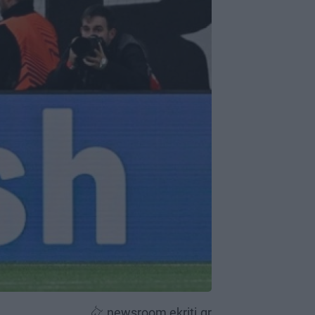
newsroom ekriti.gr