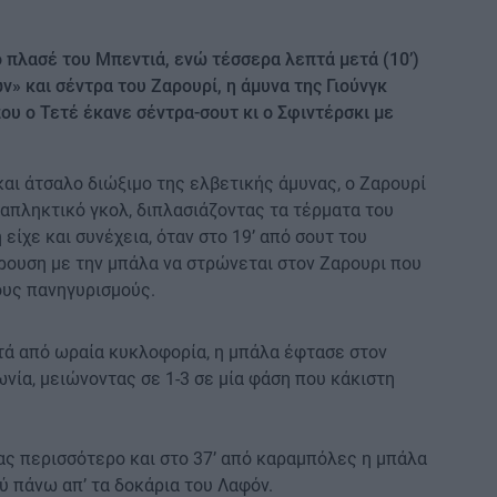
ο πλασέ του Μπεντιά, ενώ τέσσερα λεπτά μετά (10’)
» και σέντρα του Ζαρουρί, η άμυνα της Γιούνγκ
ου ο Τετέ έκανε σέντρα-σουτ κι ο Σφιντέρσκι με
και άτσαλο διώξιμο της ελβετικής άμυνας, ο Ζαρουρί
απληκτικό γκολ, διπλασιάζοντας τα τέρματα του
είχε και συνέχεια, όταν στο 19’ από σουτ του
ουση με την μπάλα να στρώνεται στον Ζαρουρι που
ους πανηγυρισμούς.
ετά από ωραία κυκλοφορία, η μπάλα έφτασε στον
νία, μειώνοντας σε 1-3 σε μία φάση που κάκιστη
ας περισσότερο και στο 37’ από καραμπόλες η μπάλα
 πάνω απ’ τα δοκάρια του Λαφόν.