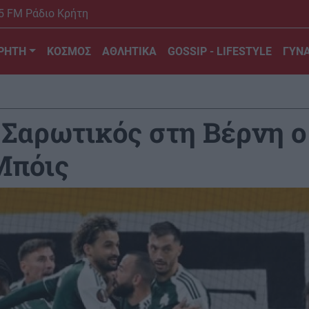
5 FM Ράδιο Κρήτη
ΡΗΤΗ
ΚΟΣΜΟΣ
ΑΘΛΗΤΙΚΑ
GOSSIP - LIFESTYLE
ΓΥΝΑ
 Σαρωτικός στη Βέρνη 
Μπόις