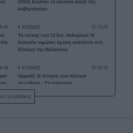
και
ΟΟΣΑ διαλύει το success story της
κυβέρνησης»
6:45
ΚΟΣΜΟΣ
15:25
ια
Το τείχος των 12 δισ. δολαρίων: Η
ανία
Ιαπωνία υψώνει άμυνα απέναντι στη
δύναμη της θάλασσας
6:38
ΚΟΣΜΟΣ
15:16
ηκε
Ορμούζ: Η κίνηση των πλοίων
του
μειώθηκε - Εν αναμονή
αποτελεσμάτων των συνομιλιών Ιράν-
ες οι ειδήσεις
Ομάν
6:31
ΟΙΚΟΝΟΜΙΑ
15:09
Αγροτικές ενισχύσεις 2026: Ποιοι
κινδυνεύουν με αποκλεισμό - Οι