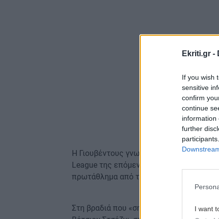
Ekriti.gr -
If you wish 
sensitive in
confirm you
continue se
information 
further disc
participants
Downstream 
Η Γιουβέντους γνωρίζει πολύ καλά ότι η 
League της επόμενης περιόδου, μετά τη
πρωτάθλημα από την ιταλική λίγκα, είναι
Persona
Στη βραδιά που «σημαδεύτηκε» από την 
I want t