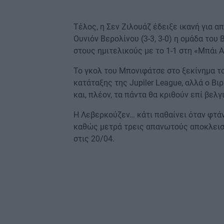
Τέλος, η Σεν Ζιλουάζ έδειξε ικανή για α
Ουνιόν Βερολίνου (3-3, 3-0) η ομάδα του
στους ημιτελικούς με το 1-1 στη «Μπάι 
Το γκολ του Μπονιφάτσε στο ξεκίνημα τ
κατάταξης της Jupiler League, αλλά ο Βι
και, πλέον, τα πάντα θα κριθούν επί βελ
Η Λεβερκούζεν… κάτι παθαίνει όταν φτά
καθώς μετρά τρεις απανωτούς αποκλεισμ
στις 20/04.