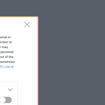
sonal or
ection to
ou may
 personal
out of the
 downstream
B’s List of