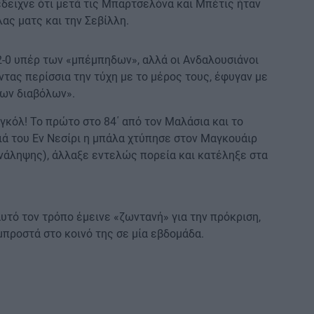
έδειχνε ότι μετά τις Μπαρτσελόνα και Μπέτις ήταν
ας ματς και την Σεβίλλη.
 2-0 υπέρ των «μπέμπηδων», αλλά οι Ανδαλουσιάνοι
ντας περίσσια την τύχη με το μέρος τους, έφυγαν με
νων διαβόλων».
γκόλ! Το πρώτο στο 84΄ από τον Μαλάσια και το
ιά του Εν Νεσίρι η μπάλα χτύπησε στον Μαγκουάιρ
ανάληψης), άλλαξε εντελώς πορεία και κατέληξε στα
αυτό τον τρόπο έμεινε «ζωντανή» για την πρόκριση,
 μπροστά στο κοινό της σε μία εβδομάδα.