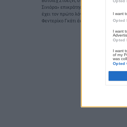
Βότσιεχ Στσέζνι, στο 44΄, λόγω των ενο
Opted 
Σινιόρα» επικράτησε 1-0 της Σπόρτινγκ 
I want t
έχει τον πρώτο λόγο στη ρεβάνς που θα
Opted 
Φεντερίκο Γκάτι έκανε… σεφτέ στα γκολ 
I want 
Advertis
Opted 
I want t
of my P
was col
Opted 