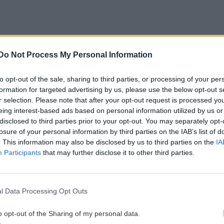
Do Not Process My Personal Information
to opt-out of the sale, sharing to third parties, or processing of your per
formation for targeted advertising by us, please use the below opt-out s
r selection. Please note that after your opt-out request is processed y
eing interest-based ads based on personal information utilized by us or
disclosed to third parties prior to your opt-out. You may separately opt-
losure of your personal information by third parties on the IAB’s list of
. This information may also be disclosed by us to third parties on the
IA
Participants
that may further disclose it to other third parties.
μοναδική της διέξοδος για να παίξει στο Champions
ν αφαίρεση βαθμών που της επιβλήθηκε στο
 να κατακτήσει το Europa League.
l Data Processing Opt Outs
αναγκαστική αλλαγή του Πολωνού γκολκίπερ της,
o opt-out of the Sharing of my personal data.