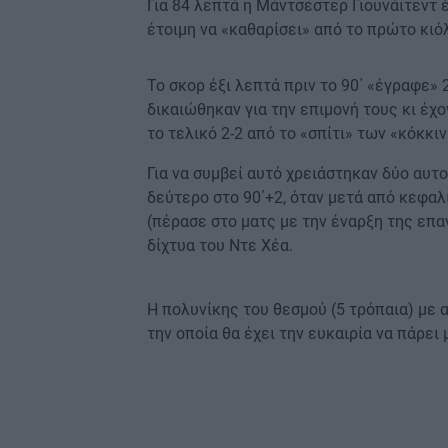
Για 84 λεπτά η Μάντσεστερ Γιουνάιτεντ 
έτοιμη να «καθαρίσει» από το πρώτο κιόλ
Το σκορ έξι λεπτά πριν το 90΄ «έγραφε»
δικαιώθηκαν για την επιμονή τους κι έχο
το τελικό 2-2 από το «σπίτι» των «κόκκι
Για να συμβεί αυτό χρειάστηκαν δύο αυτο
δεύτερο στο 90΄+2, όταν μετά από κεφαλ
(πέρασε στο ματς με την έναρξη της επ
δίχτυα του Ντε Χέα.
Η πολυνίκης του θεσμού (5 τρόπαια) με 
την οποία θα έχει την ευκαιρία να πάρει