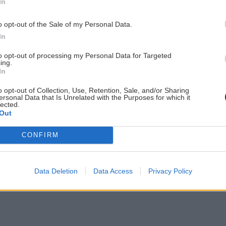
χλήσεων που ένιωσε ξαφνικά στο στήθος του, η «Βέκια
In
Λισαβόνας στο Τορίνο και την ερχόμενη Πέμπτη θα
o opt-out of the Sale of my Personal Data.
 διεξαχθεί στην πορτογαλική πρωτεύουσα. Ο
In
στη Γιουβέντους και της έδωσε τη νίκη.
to opt-out of processing my Personal Data for Targeted
ing.
In
o opt-out of Collection, Use, Retention, Sale, and/or Sharing
ersonal Data that Is Unrelated with the Purposes for which it
lected.
Out
CONFIRM
Data Deletion
Data Access
Privacy Policy