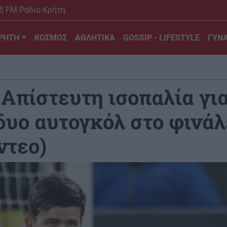
5 FM Ράδιο Κρήτη
ΡΗΤΗ
ΚΟΣΜΟΣ
ΑΘΛΗΤΙΚΑ
GOSSIP - LIFESTYLE
ΓΥΝΑ
 Απίστευτη ισοπαλία γ
δυο αυτογκόλ στο φινάλ
ντεο)