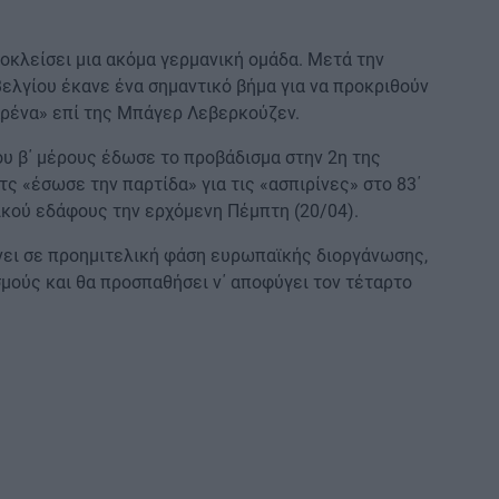
ποκλείσει μια ακόμα γερμανική ομάδα. Μετά την
 Βελγίου έκανε ένα σημαντικό βήμα για να προκριθούν
Αρένα» επί της Μπάγερ Λεβερκούζεν.
ου β΄ μέρους έδωσε το προβάδισμα στην 2η της
ρτς «έσωσε την παρτίδα» για τις «ασπιρίνες» στο 83΄
γικού εδάφους την ερχόμενη Πέμπτη (20/04).
νει σε προημιτελική φάση ευρωπαϊκής διοργάνωσης,
ούς και θα προσπαθήσει ν΄ αποφύγει τον τέταρτο