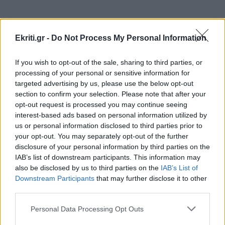
στον Άη Γιάννη
ΚΡΗΤΗ
15:19
Ekriti.gr -
Do Not Process My Personal Information
ΒΟΑΚ: Κλείνει στις 10 και 11 Αυγούστου λόγω
επικίνδυνων βράχων στη γέφυρα Ξηροποτάμου
If you wish to opt-out of the sale, sharing to third parties, or
ΠΕΡΙΣΣΟΤΕΡΑ
processing of your personal or sensitive information for
targeted advertising by us, please use the below opt-out
ΚΟΣΜΟΣ
15:09
section to confirm your selection. Please note that after your
Αραγτσί: Ιράν και το Ομάν είναι πολύ κοντά
opt-out request is processed you may continue seeing
στην επίτευξη μίας συμφωνίας
interest-based ads based on personal information utilized by
ΑΘΛΗΤΙΚΑ
us or personal information disclosed to third parties prior to
your opt-out. You may separately opt-out of the further
ΟΦΗ: Ο νεαρότερος κάτοχος
GOSSIP - LIFESTYLE
15:00
disclosure of your personal information by third parties on the
εισιτηρίου διαρκείας είναι μόλις δύο
IAB’s list of downstream participants. This information may
Ο Γιάννης Τσιμιτσέλης φέρνει την απόλυτη
μηνών! (βίντεο)
also be disclosed by us to third parties on the
IAB’s List of
ανατροπή με το «The Quiz With Balls» στον
Downstream Participants
that may further disclose it to other
ΣΚΑΪ
third parties.
Personal Data Processing Opt Outs
ΚΡΗΤΗ
14:53