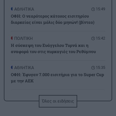
ΑΘΛΗΤΙΚΑ
15:49
ΟΦΗ: Ο νεαρότερος κάτοχος εισιτηρίου
διαρκείας είναι μόλις δύο μηνών! (βίντεο)
ΠΟΛΙΤΙΚΗ
15:42
Η σύσκεψη του Ευάγγελου Τυρνά και η
αναφορά του στις πυρκαγιές του Ρεθύμνου
ΑΘΛΗΤΙΚΑ
15:35
ΟΦΗ: Έφυγαν 7.000 εισιτήρια για το Super Cup
με την ΑΕΚ
ΚΡΗΤΙΚΑ ΚΑΙ ΑΛΛΑ
15:28
Όλες οι ειδήσεις
Ηράκλειο: 40 ημέρες χωρίς τη Μαρία
Αντωνογιαννάκη - Την Κυριακή το μνημόσυνο