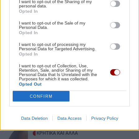
Δήμος Αγ.Νικολάου: 2ο Φεστιβάλ Κρηνών στις
I want to opt-out of the Sharing of my
ΠΟΛΙΤΙΚΗ
personal data.
Βρύσες
Opted In
Η σύσκεψη του Ευάγγελου Τυρνά και
η αναφορά του στις πυρκαγιές του
I want to opt-out of the Sale of my
Ρεθύμνου
Personal Data.
ΟΙΚΟΝΟΜΙΑ
14:44
Opted In
Ο «χάρτης» των πληρωμών από e-ΕΦΚΑ, ΔΥΠΑ
για την περίοδο 10 έως 14 Αυγούστου
I want to opt-out of processing my
Personal Data for Targeted Advertising.
Opted In
ΕΛΛΑΔΑ
14:34
I want to opt-out of Collection, Use,
ΑΘΛΗΤΙΚΑ
Retention, Sale, and/or Sharing of my
Mega fire στην Αττικοβοιωτία: «Κατάπινε»
Personal Data that Is Unrelated with the
2.800 στρέμματα την ώρα
Purposes for which it was collected.
ΟΦΗ: Έφυγαν 7.000 εισιτήρια για το
Opted Out
Super Cup με την ΑΕΚ
CONFIRM
Data Deletion
Data Access
Privacy Policy
ΚΡΗΤΙΚΑ ΚΑΙ ΑΛΛΑ