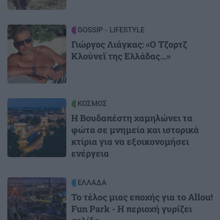
Image
GOSSIP - LIFESTYLE
Γιώργος Λιάγκας: «Ο Τζορτζ
Κλούνεϊ της Ελλάδας…»
Image
ΚΟΣΜΟΣ
Η Βουδαπέστη χαμηλώνει τα
φώτα σε μνημεία και ιστορικά
κτίρια για να εξοικονομήσει
ενέργεια
Image
ΕΛΛΑΔΑ
Το τέλος μιας εποχής για το Allou!
Fun Park - Η περιοχή γυρίζει