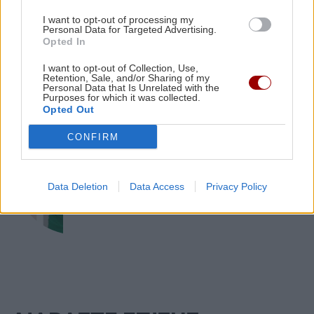
Το τέλος μιας εποχής για το Allou! Fun Park - Η
Europa League: Η Άντερλεχτ νίκησε 1-
I want to opt-out of processing my
0 τον ΠΑΟΚ στην Τούμπα κι όλα θα
περιοχή γυρίζει σελίδα
Personal Data for Targeted Advertising.
κριθούν στις Βρυξέλλες
Opted In
I want to opt-out of Collection, Use,
Retention, Sale, and/or Sharing of my
Personal Data that Is Unrelated with the
Purposes for which it was collected.
Opted Out
ΑΘΛΗΤΙΚΑ
CONFIRM
ΠΟΑ: Ανακοίνωσε την απόκτηση τριών
Ιταλών ποδοσφαιριστών
Data Deletion
Data Access
Privacy Policy