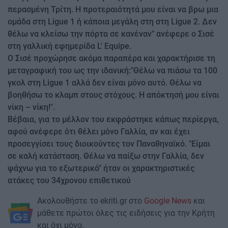
περασμένη Τρίτη. Η προτεραιότητά μου είναι να βρω μια
ομάδα στη Ligue 1 ή κάποια μεγάλη στη στη Ligue 2. Δεν
θέλω να κλείσω την πόρτα σε κανέναν" ανέφερε ο Σισέ
στη γαλλική εφημερίδα L' Equipe.
O Σισέ προχώρησε ακόμα παραπέρα και χαρακτήρισε τη
μεταγραφική του ως την ιδανική:"Θέλω να πιάσω τα 100
γκολ στη Ligue 1 αλλά δεν είναι μόνο αυτό. Θέλω να
βοηθήσω το κλαμπ στους στόχους. Η απόκτησή μου είναι
νίκη – νίκη!".
Βέβαια, για το μέλλον του εκφράστηκε κάπως περίεργα,
αφού ανέφερε ότι θέλει μόνο Γαλλία, αν και έχει
προσεγγίσει τους διοικούντες τον Παναθηναϊκό. "Είμαι
σε καλή κατάσταση. Θέλω να παίξω στην Γαλλία, δεν
ψάχνω για το εξωτερικό" ήταν οι χαρακτηριστικές
ατάκες του 34χρονου επιθετικού
Ακολουθήστε το ekriti.gr στο
Google News
και
μάθετε πρώτοι όλες τις ειδήσεις για την Κρήτη
και όχι μόνο.