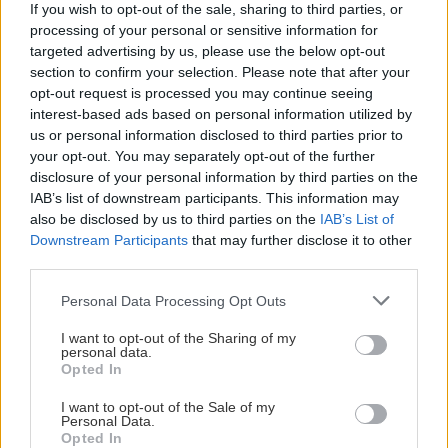
ΣΧΕΣΕΙΣ ΚΑΙ SEX
If you wish to opt-out of the sale, sharing to third parties, or
ΟΦΗ (βίντεο)
processing of your personal or sensitive information for
Χρήματα και σχέση: Πώς να μιλήσετε
targeted advertising by us, please use the below opt-out
χωρίς να καταλήξετε σε καβγά
section to confirm your selection. Please note that after your
ΠΕΡΙΕΡΓΑ - ΠΑΡΑΞΕΝΑ
22:14
opt-out request is processed you may continue seeing
Βέλγιο: Ζει σε πλωτό σπίτι 23 μέτρων εδώ και
interest-based ads based on personal information utilized by
χρόνια
us or personal information disclosed to third parties prior to
your opt-out. You may separately opt-out of the further
disclosure of your personal information by third parties on the
GOSSIP - LIFESTYLE
22:00
IAB’s list of downstream participants. This information may
Γιώργος Λιάγκας: «Ο Τζορτζ Κλούνεϊ της
GOSSIP - LIFESTYLE
also be disclosed by us to third parties on the
IAB’s List of
Ελλάδας…»
Downstream Participants
that may further disclose it to other
Η Μπάρμπρα Στρέιζαντ υπογράφει το
third parties.
πρώτο της παιδικό βιβλίο
Personal Data Processing Opt Outs
ΚΟΣΜΟΣ
21:52
Η Βουδαπέστη χαμηλώνει τα φώτα σε μνημεία
I want to opt-out of the Sharing of my
και ιστορικά κτίρια για να εξοικονομήσει
personal data.
Opted In
ενέργεια
I want to opt-out of the Sale of my
Personal Data.
ΑΘΛΗΤΙΚΑ
ΕΛΛΑΔΑ
21:43
Opted In