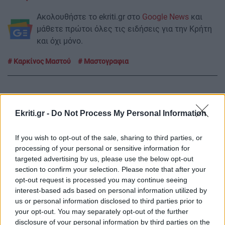
Ακολουθήστε το ekriti.gr στο
Google News
και
μάθετε πρώτοι όλες τις ειδήσεις για την Κρήτη
και όχι μόνο.
Καρκίνος Μαστού
Μαστογραφια
Ekriti.gr -
Do Not Process My Personal Information
ΡΟΗ ΕΙΔΗΣΕΩΝ
If you wish to opt-out of the sale, sharing to third parties, or
processing of your personal or sensitive information for
GOSSIP - LIFESTYLE
11:00
targeted advertising by us, please use the below opt-out
section to confirm your selection. Please note that after your
Αργυρός - Νίκα: Οι καλοκαιρινές στιγμές με τα
opt-out request is processed you may continue seeing
δύο παιδιά τους πάνω στο γιοτ
interest-based ads based on personal information utilized by
us or personal information disclosed to third parties prior to
your opt-out. You may separately opt-out of the further
ΚΡΗΤΗ
10:48
disclosure of your personal information by third parties on the