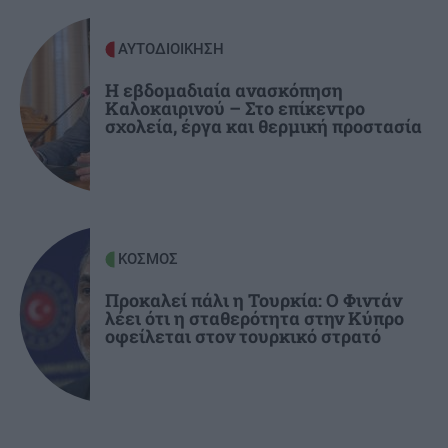
ΑΥΤΟΔΙΟΙΚΗΣΗ
ΚΡΗΤΗ
09:13
Ηράκλειο: Στο επίκεντρο ξανά το πρόβλημα
Η εβδομαδιαία ανασκόπηση
Καλοκαιρινού – Στο επίκεντρο
της αποχέτευσης - Τι αποκαλύπτει η αυτοψία
σχολεία, έργα και θερμική προστασία
του Λιμεναρχείου
ΚΟΣΜΟΣ
Προκαλεί πάλι η Τουρκία: Ο Φιντάν
λέει ότι η σταθερότητα στην Κύπρο
οφείλεται στον τουρκικό στρατό