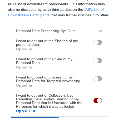
Ηράκλειο: Δύο συλλήψεις για ναρκωτικά –
IAB’s list of downstream participants. This information may
Κατασχέθηκε κάνναβη και χάπια
also be disclosed by us to third parties on the
IAB’s List of
Downstream Participants
that may further disclose it to other
third parties.
ΑΥΤΟΔΙΟΙΚΗΣΗ
10:37
Η εβδομαδιαία ανασκόπηση Καλοκαιρινού –
Personal Data Processing Opt Outs
Στο επίκεντρο σχολεία, έργα και θερμική
I want to opt-out of the Sharing of my
προστασία
personal data.
Opted In
Όλες οι ειδήσεις
I want to opt-out of the Sale of my
ΚΟΣΜΟΣ
10:26
Personal Data.
Προκαλεί πάλι η Τουρκία: Ο Φιντάν λέει ότι η
Opted In
σταθερότητα στην Κύπρο οφείλεται στον
I want to opt-out of processing my
τουρκικό στρατό
Personal Data for Targeted Advertising.
Opted In
I want to opt-out of Collection, Use,
ΚΡΗΤΗ
10:14
Retention, Sale, and/or Sharing of my
Κρήτη: Οι βροχές δεν έφεραν την αναμενόμενη
Personal Data that Is Unrelated with the
Purposes for which it was collected.
ΠΕΡΙΣΣΟΤΕΡΑ
ανάσα – Παραμένει υψηλός ο κίνδυνος
Opted Out
πυρκαγιάς