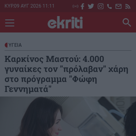
Skip
ΚΥΡ.09 ΑΥΓ 2026 11:11
to
main
content
ΥΓΕΙΑ
Καρκίνος Μαστού: 4.000
γυναίκες τον "πρόλαβαν" χάρη
στο πρόγραμμα "Φώφη
Γεννηματά"