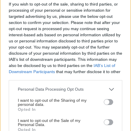
If you wish to opt-out of the sale, sharing to third parties, or
Ακόμη και σήμερα, η Meta αντιμετωπίζει τις
processing of your personal or sensitive information for
περισσότερες απάτες ως «οργανικές» -αναρτήσεις που
targeted advertising by us, please use the below opt-out
δεν εμπίπτουν ρητά στους όρους διαφήμισης και άρα
section to confirm your selection. Please note that after your
opt-out request is processed you may continue seeing
δεν επιδέχονται αυτόματη διαγραφή. Σύμφωνα με
interest-based ads based on personal information utilized by
παρουσίαση του Δεκεμβρίου 2024, οι χρήστες των
us or personal information disclosed to third parties prior to
πλατφορμών της εκτίθενται σε 22 δισεκατομμύρια
your opt-out. You may separately opt-out of the further
τέτοιες απόπειρες απάτης καθημερινά.
disclosure of your personal information by third parties on the
IAB’s list of downstream participants. This information may
also be disclosed by us to third parties on the
IAB’s List of
Downstream Participants
that may further disclose it to other
Οι ρυθμιστές, τα πρόστιμα και η σιωπή
third parties.
Personal Data Processing Opt Outs
I want to opt-out of the Sharing of my
Στις Ηνωμένες Πολιτείες, η Επιτροπή Κεφαλαιαγοράς
personal data.
Opted In
(SEC) διερευνά τη Meta για τη φιλοξενία διαφημίσεων
χρηματοοικονομικών απατών, ενώ στη Βρετανία, η Αρχή
I want to opt-out of the Sale of my
Personal Data.
Διαχείρισης Χρηματοοικονομικών Αγορών αποκάλυψε
Opted In