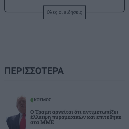
ΥΓΕΙΑ
15:46
Όλες οι ειδήσεις
Σύκο: Το φρούτο με τα μυστικά που ίσως να
μην γνωρίζεις
ΕΛΛΑΔΑ
15:40
Προφυλακιστέος ο 26χρονος για τη δολοφονία
της Βρετανίδας - Τήρησε το δικαίωμα της
σιωπής
ΠΕΡΙΣΣΟΤΕΡΑ
ΚΡΗΤΗ
15:33
Ηράκλειο: Κυκλοφορούσε με σοκολάτα
κάνναβη στις τσέπες του
ΚΟΣΜΟΣ
Ο Τραμπ αρνείται ότι αντιμετωπίζει
ΑΥΤΟΔΙΟΙΚΗΣΗ
15:24
έλλειψη πυρομαχικών και επιτέθηκε
Ηράκλειο: Στην τελική ευθεία η τριτοβάθμια
στα ΜΜΕ
επεξεργασία λυμώτων