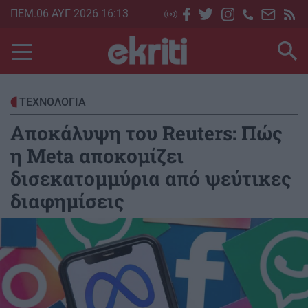
Skip
ΠΕΜ.06 ΑΥΓ 2026 16:13
to
main
content
ΤΕΧΝΟΛΟΓΙΑ
Αποκάλυψη του Reuters: Πώς
η Meta αποκομίζει
δισεκατομμύρια από ψεύτικες
διαφημίσεις