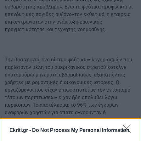
σοβαρότητας πρόβλημα». Ενώ τα ψεύτικα προφίλ και οι
επενδυτικές παγίδες αυξάνονταν εκθετικά, η εταιρεία
επικεντρωνόταν στην ανάπτυξη εικονικής
πραγματικότητας και τεχνητής νοημοσύνης.
Την ίδια χρονιά, ένα δίκτυο ψεύτικων λογαριασμών που
παρίσταναν μέλη του αμερικανικού στρατού έστελνε
εκατομμύρια μηνύματα εβδομαδιαίως, εξαπατώντας
χρήστες με ρομαντικές ή οικονομικές ιστορίες. Οι
εργαζόμενοι που είχαν επιφορτιστεί με τον εντοπισμό
τέτοιων περιπτώσεων είχαν ήδη απολυθεί λόγω
περικοπών. Το αποτέλεσμα: το 96% των έγκυρων
αναφορών χρηστών για απάτη αγνοούνταν ή
απορρίπτονταν λανθασμένα μπορεί και εσκεμμένα…
Ekriti.gr -
Do Not Process My Personal Information