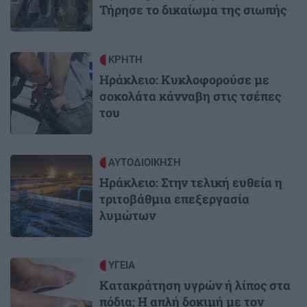
Τήρησε το δικαίωμα της σιωπής
Image
ΚΡΗΤΗ
Ηράκλειο: Κυκλοφορούσε με
σοκολάτα κάνναβη στις τσέπες
του
Image
ΑΥΤΟΔΙΟΙΚΗΣΗ
Ηράκλειο: Στην τελική ευθεία η
τριτοβάθμια επεξεργασία
λυμώτων
Image
ΥΓΕΙΑ
Κατακράτηση υγρών ή λίπος στα
πόδια; Η απλή δοκιμή με τον