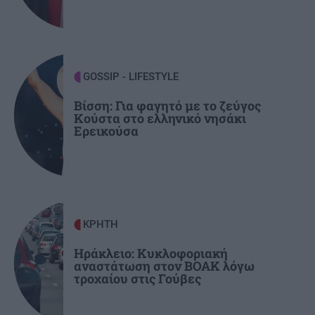
ΥΓΕΙΑ
15:15
Κατακράτηση υγρών ή λίπος στα πόδια; Η απλή
δοκιμή με τον αντίχειρα που δίνει την
GOSSIP - LIFESTYLE
απάντηση
Βίσση: Για φαγητό με το ζεύγος
Κούστα στο ελληνικό νησάκι
Ερεικούσα
ΚΡΗΤΗ
15:08
Στάχτες το παράπηγμα στον Σίβα - Δείτε βίντεο
GOSSIP - LIFESTYLE
15:00
Σταματίνα Τσιμτσιλή: "Αγχώθηκα με το πόσο
ΚΡΗΤΗ
γρήγορα περνά η ζωή"
Ηράκλειο: Κυκλοφοριακή
αναστάτωση στον ΒΟΑΚ λόγω
τροχαίου στις Γούβες