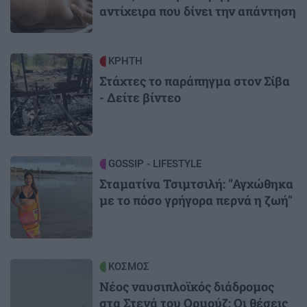
αντίχειρα που δίνει την απάντηση
Image
ΚΡΗΤΗ
Στάχτες το παράπηγμα στον Σίβα
- Δείτε βίντεο
Image
GOSSIP - LIFESTYLE
Σταματίνα Τσιμτσιλή: "Αγχώθηκα
με το πόσο γρήγορα περνά η ζωή"
Image
ΚΟΣΜΟΣ
Νέος ναυσιπλοϊκός διάδρομος
στα Στενά του Ορμούζ: Οι θέσεις