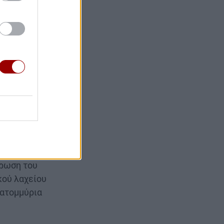
είο: Το
ρωσης
ρωση του
κού λαχείου
κατομμύρια