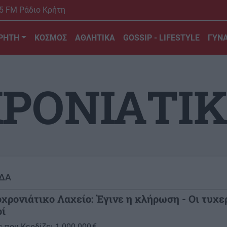
5 FM Ράδιο Κρήτη
ΡΗΤΗ
ΚΟΣΜΟΣ
ΑΘΛΗΤΙΚΑ
GOSSIP - LIFESTYLE
ΓΥΝΑ
ΡΟΝΙΑΤΙΚ
ΔΑ
ρονιάτικο Λαχείο: Έγινε η κλήρωση - Οι τυχε
οί
 που Κερδίζει 1.000.000 €