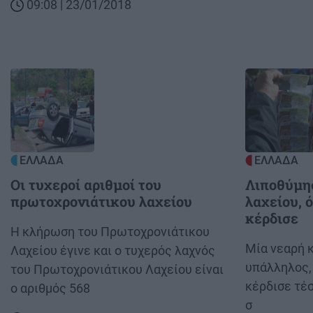
09:08 | 23/01/2018
Image
Image
ΕΛΛΑΔΑ
ΕΛΛΑΔΑ
Οι τυχεροί αριθμοί του
Λιποθύμη
πρωτοχρονιάτικου λαχείου
λαχείου, 
κέρδισε
Body
Η κλήρωση του Πρωτοχρονιάτικου
Body
Μία νεαρή 
Λαχείου έγινε και ο τυχερός λαχνός
υπάλληλος,
του Πρωτοχρονιάτικου Λαχείου είναι
κέρδισε τέ
ο αριθμός 568
σ