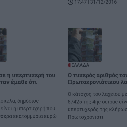
17:47 | 31/12/2016
Image
ΕΛΛΑΔΑ
σε η υπερτυχερή του
Ο τυχερός αριθμός το
όταν έμαθε ότι
Πρωτοχρονιάτικου λα
Body
Ο κάτοχος του λαχείου μ
κοπέλα, δημόσιος
87425 της 4ης σειράς είν
 είναι η υπερτυχερή που
υπερτυχερός της κλήρωσ
σσερα εκατομμύρια ευρώ
Πρωτοχρονιάτι