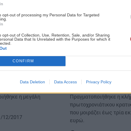
In
19:41 | 26/01/2018
to opt-out of processing my Personal Data for Targeted
ing.
In
Image
o opt-out of Collection, Use, Retention, Sale, and/or Sharing
ersonal Data that Is Unrelated with the Purposes for which it
lected.
Out
CONFIRM
ΕΛΛΑΔΑ
ιάτικο Λαχείο -
Πρωτοχρονιάτικο λαχ
Data Deletion
Data Access
Privacy Policy
ς τυχερούς αριθμούς!
αποτέλεσμα της κλή
ιήθηκε η μεγάλη
Body
Πραγματοποιήθηκε η κλή
πρωτοχρονιάτικου κρατι
που μοιράζει έως τρία ε
31/12/2017
ευρώ.