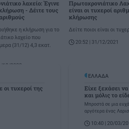
ιάτικο λαχείο: Έγινε
Πρωτοχρονιάτικο Λαχ
κλήρωση - Δέιτε τους
είναι οι τυχεροί αριθμ
αριθμούς
κλήρωσης
ιήθηκε η κλήρωση για το
Body
Δείτε ποιοι είναι οι τυχε
άτικο λαχείο που
20:52 | 31/12/2021
μερα (31/12) 4,3 εκατ.
31/12/2022
ΕΛΛΑΔΑ
 οι τυχεροί της
Είχε ξεχάσει να
και μόλις το εί
Image
Μπροστά σε μια ευχά
αργότερα ένας Λαρισα
10:40 | 20/03/2