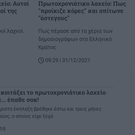
είο: Αυτοί
Πρωτοχρονιάτικο λαχείο: Πως
οί της
"προίκιζε κόρες" και σπίτωνε
"άστεγους"
ροί λαχνοί.
Body
Πως πέρασε από τα χέρια των
δημοσιογράφων στο Ελληνικό
Κράτος
09:29 | 31/12/2021
 κοιτάξει το πρωτοχρονιάτικο λαχείο
δε… έπαθε σοκ!
ριστη έκπληξη βρέθηκε έστω και τρεις μήνες
ίος, ο οποίος είχε ξεχά
019