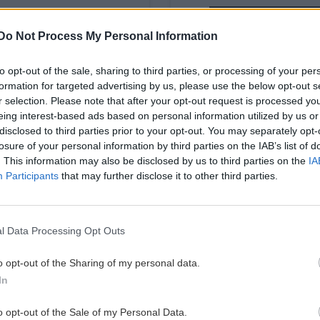
Διαβάστε όλο το
Do Not Process My Personal Information
άρθρο
to opt-out of the sale, sharing to third parties, or processing of your per
formation for targeted advertising by us, please use the below opt-out s
r selection. Please note that after your opt-out request is processed y
eing interest-based ads based on personal information utilized by us or
Image
disclosed to third parties prior to your opt-out. You may separately opt-
losure of your personal information by third parties on the IAB’s list of
. This information may also be disclosed by us to third parties on the
IA
Participants
that may further disclose it to other third parties.
ΕΛΛΑΔΑ
 υπερτυχερός του
Βρέθηκε ο μεγάλος νι
l Data Processing Opt Outs
νιάτικου Λαχείου
Πρωτοχρονιάτικου Λ
που κερδίζει 2 εκατ.
o opt-out of the Sharing of my personal data.
λαχείο με...
In
Body
Σενάριο ταινίας θυμίζει η
15/02/2019
o opt-out of the Sale of my Personal Data.
μεγάλου νικητή!