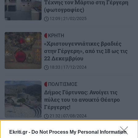
Τέχνης τον Μάρτιο στη Γέργερη
(φωτογραφίες)
12:09 | 21/02/2025
Image
ΚΡΗΤΗ
«Χριστουγεννιάτικες βραδιές
στην Γέργερη», από τις 18 ως τις
22 Δεκεμβρίου
18:33 | 17/12/2024
Image
ΠΟΛΙΤΙΣΜΟΣ
Δήμος Γόρτυνας: Ανοίγει τις
πύλες του το ανοικτό Θέατρο
Γέργερης!
21:32 | 07/08/2024
Ekriti.gr -
Do Not Process My Personal Information
Image
ΚΡΗΤΗ