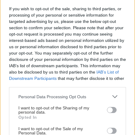
Γέργερη: Δενδροφύτευση στο
If you wish to opt-out of the sale, sharing to third parties, or
Πάρκο Κυκλοφοριακής Αγωγής
processing of your personal or sensitive information for
από μαθητές του Δημοτικού
targeted advertising by us, please use the below opt-out
Σχολείου
section to confirm your selection. Please note that after your
16:36 | 08/04/2023
opt-out request is processed you may continue seeing
interest-based ads based on personal information utilized by
us or personal information disclosed to third parties prior to
Image
ΚΡΗΤΗ
your opt-out. You may separately opt-out of the further
Γέργερη: Προγραμματισμός
disclosure of your personal information by third parties on the
σχολικών επισκέψεων στο Πάρκο
IAB’s list of downstream participants. This information may
also be disclosed by us to third parties on the
IAB’s List of
Κυκλοφοριακής Αγωγής
Downstream Participants
that may further disclose it to other
18:33 | 09/05/2022
third parties.
Personal Data Processing Opt Outs
Image
ΚΡΗΤΗ
I want to opt-out of the Sharing of my
personal data.
Βαρδάκης: Η διάλυση των ΕΛΤΑ
Opted In
έχει ως αποτέλεσμα τη μη
I want to opt-out of the Sale of my
εξυπηρέτηση των πολιτών
Personal Data.