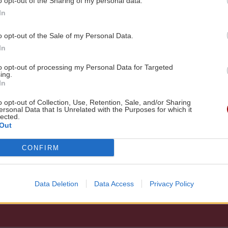
o opt-out of the Sharing of my personal data.
 νερά η κίνηση στην
In
10ήμερο των
ων
o opt-out of the Sale of my Personal Data.
In
κούς ρυθμούς κινήθηκε η
Ηρακλείου κατά τη
to opt-out of processing my Personal Data for Targeted
ing.
ου δεκαημέρου των
In
 εκπτώσεων, το...
o opt-out of Collection, Use, Retention, Sale, and/or Sharing
ersonal Data that Is Unrelated with the Purposes for which it
09/05/2014
lected.
Out
CONFIRM
Data Deletion
Data Access
Privacy Policy