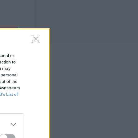
sonal or
ection to
ou may
 personal
out of the
 downstream
B’s List of