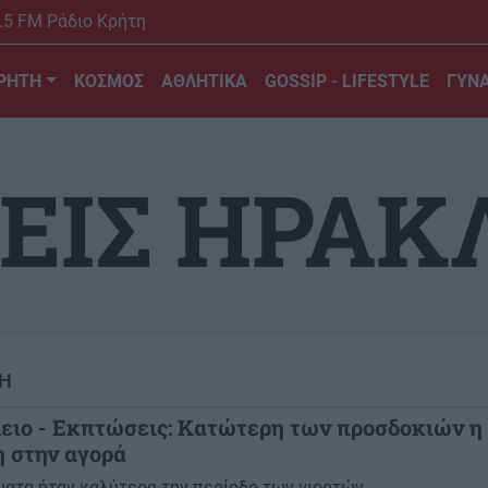
.5 FM Ράδιο Κρήτη
ΡΗΤΗ
ΚΟΣΜΟΣ
ΑΘΛΗΤΙΚΑ
GOSSIP - LIFESTYLE
ΓΥΝΑ
ΕΙΣ ΗΡΑΚ
Η
ειο - Εκπτώσεις: Κατώτερη των προσδοκιών η
η στην αγορά
ματα ήταν καλύτερα την περίοδο των γιορτών