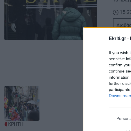
15:3
Διαβάσ
Ekriti.gr -
If you wish 
sensitive in
confirm you
continue se
information 
further disc
Image
Image
participants
Downstream 
Persona
ΚΡΗΤΗ
ΚΡΗΤΗ