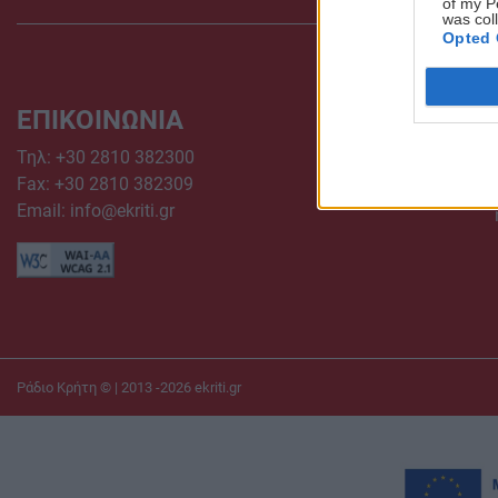
of my P
was col
Opted 
ΕΠΙΚΟΙΝΩΝΙΑ
Τηλ:
+30 2810 382300
Fax: +30 2810 382309
Email:
info@ekriti.gr
Ράδιο Κρήτη © | 2013 -2026
ekriti.gr