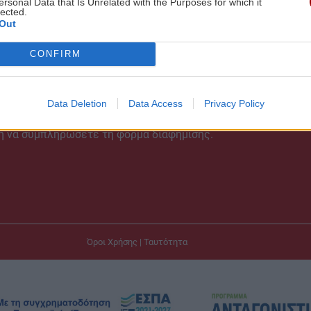
ersonal Data that Is Unrelated with the Purposes for which it
lected.
Out
CONFIRM
ΔΙΑΦΗΜΙΣΗ
Data Deletion
Data Access
Privacy Policy
Μπορείτε να μας στείλετε e-mail στο
diafimistiko@radiokriti.g
ή να συμπληρώσετε τη φόρμα διαφήμισης.
Όροι Χρήσης
|
Ταυτότητα