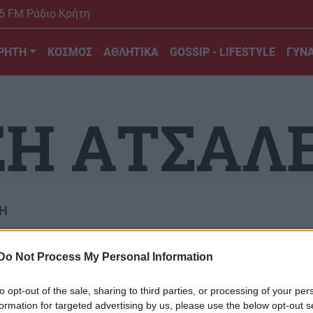
5 FM Ράδιο Κρήτη
ΡΗΤΗ
ΚΟΣΜΟΣ
ΑΘΛΗΤΙΚΑ
GOSSIP - LIFESTYLE
ΓΥΝΑ
ΞΗ ΑΤΣΑΛ
Η
φιση στο Ατσαλένιο για την διάνοιξη της
κευοπούλου
Do Not Process My Personal Information
ια τη περιοχή του Ατσαλένιου
to opt-out of the sale, sharing to third parties, or processing of your per
κεκριμένα για τους κατοίκους της
formation for targeted advertising by us, please use the below opt-out s
ρασκευοπούλου στο σημείο που...