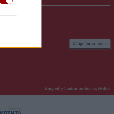
r
Φόρμα διαφήμισης
Designed by
Cloudevo
, developed by
Pixelthis