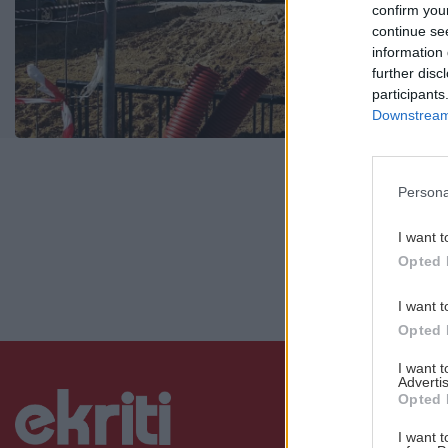
confirm you
continue se
17:1
information 
further disc
Διαβάσ
participants
Downstream 
Persona
I want t
Opted 
I want t
Opted 
I want 
Advertis
Opted 
I want t