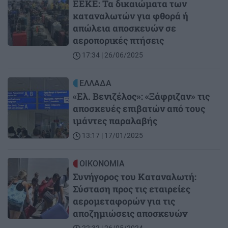
ΕΕΚΕ: Τα δικαιώματα των
καταναλωτών για φθορά ή
απώλεια αποσκευών σε
αεροπορικές πτήσεις
17:34 | 26/06/2025
Image
ΕΛΛΑΔΑ
«Ελ. Βενιζέλος»: «Ξάφριζαν» τις
αποσκευές επιβατών από τους
ιμάντες παραλαβής
13:17 | 17/01/2025
Image
ΟΙΚΟΝΟΜΙΑ
Συνήγορος του Καταναλωτή:
Σύσταση προς τις εταιρείες
αερομεταφορών για τις
αποζημιώσεις αποσκευών