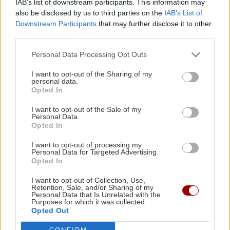
IAB’s list of downstream participants. This information may
Παραλαβή αποσκευών στο
also be disclosed by us to third parties on the
IAB’s List of
αεροδρόμιο όσο και το...ταξίδι
Downstream Participants
that may further disclose it to other
20:29 | 01/08/2021
third parties.
Personal Data Processing Opt Outs
I want to opt-out of the Sharing of my
personal data.
Opted In
I want to opt-out of the Sale of my
Personal Data.
Opted In
I want to opt-out of processing my
Personal Data for Targeted Advertising.
Opted In
I want to opt-out of Collection, Use,
Retention, Sale, and/or Sharing of my
Personal Data that Is Unrelated with the
Purposes for which it was collected.
Opted Out