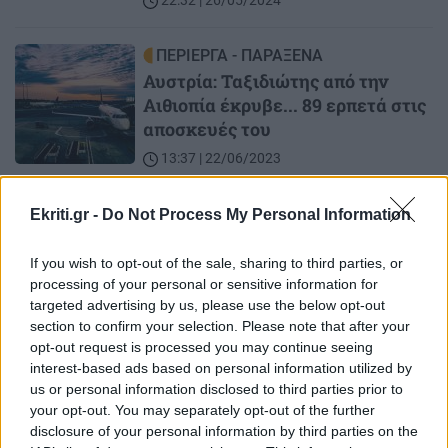
22:32 | 26/05/2024
Image
ΠΕΡΙΕΡΓΑ - ΠΑΡΑΞΕΝΑ
Αυστρία: Ταξιδιώτης από την
Αιθιοπία έκρυβε... 89 ερπετά στις
αποσκευές του
13:37 | 22/06/2023
Image
ΠΕΡΙΕΡΓΑ - ΠΑΡΑΞΕΝΑ
Ekriti.gr -
Do Not Process My Personal Information
Το κόλπο ενός νεαρού στο
If you wish to opt-out of the sale, sharing to third parties, or
αεροδρόμιο για να μην χρεωθεί τα
processing of your personal or sensitive information for
έξτρα κιλά στη βαλίτσα (φωτο)
targeted advertising by us, please use the below opt-out
22:12 | 17/09/2022
section to confirm your selection. Please note that after your
opt-out request is processed you may continue seeing
interest-based ads based on personal information utilized by
us or personal information disclosed to third parties prior to
Image
ΚΡΗΤΗ
your opt-out. You may separately opt-out of the further
Ηράκλειο: Μεγάλη ταλαιπωρία -
disclosure of your personal information by third parties on the