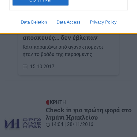
CONFIRM
ΚΡΗΤΗ
Data Deletion
Data Access
Privacy Policy
Περίμεναν τις αποσκευές και
αποσκευές... δεν έβλεπαν
Κάτι παραπάνω από αγανακτισμένοι
ήταν το βράδυ της περασμένης
15-10-2017
ΚΡΗΤΗ
Check in για πρώτη φορά στο
λιμάνι Ηρακλείου
14:04 | 28/11/2016