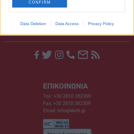
CONFIRM
Data Deletion
Data Access
Privacy Policy
ΕΠΙΚΟΙΝΩΝΙΑ
Τηλ:
+30 2810 382300
Fax: +30 2810 382309
Email:
info@ekriti.gr