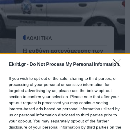
ΑΘΛΗΤΙΚΑ
Η ευθύνη αστυνόμευσης των
γηπέδων μεταφέρεται στις
ομάδες
Ekriti.gr -
Do Not Process My Personal Information
Η σύσταση ομάδας εργασίας,
If you wish to opt-out of the sale, sharing to third parties, or
προκειμένου να δρομολογηθεί άμεσα η
processing of your personal or sensitive information for
δημιουργία του νέου νομοθετικού
targeted advertising by us, please use the below opt-out
πλαισίου σχετικά με την αστυνόμευση
section to confirm your selection. Please note that after your
των αθλητικών χώρων
opt-out request is processed you may continue seeing
αποφασίστηκε στην ευρεία σύσκεψη
interest-based ads based on personal information utilized by
us or personal information disclosed to third parties prior to
πραγματοποιήθηκε την Τρίτη στη
your opt-out. You may separately opt-out of the further
Γενική Γραμματεία Αθλητισμού.
disclosure of your personal information by third parties on the