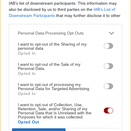
IAB’s list of downstream participants. This information may
Η σύσκεψη πραγματοποιήθηκε με τη
also be disclosed by us to third parties on the
IAB’s List of
συμμετοχή του αναπληρωτή υπουργού
Downstream Participants
that may further disclose it to other
Προστασίας του Πολίτη, Νίκου Τόσκα,
third parties.
του υφυπουργού Πολιτισμού και
Αθλητισμού, Σταύρου Κοντονή, και
Personal Data Processing Opt Outs
υπηρεσιακών παραγόντων.
I want to opt-out of the Sharing of my
personal data.
Ο εκσυγχρονισμός του συστήματος
Opted In
αστυνόμευσης συνίσταται στη
I want to opt-out of the Sale of my
μεταφορά της ευθύνης φύλαξης των
Personal Data.
αγωνιστικών χώρων στις Α.Α.Ε. (ΠΑΕ,
Opted In
ΚΑΕ κ.ο.κ.) και τις ιδιωτικές
I want to opt-out of processing my
Personal Data for Targeted Advertising.
18:49 | 10/11/2015
Opted In
I want to opt-out of Collection, Use,
Retention, Sale, and/or Sharing of my
Personal Data that Is Unrelated with the
Purposes for which it was collected.
Opted Out