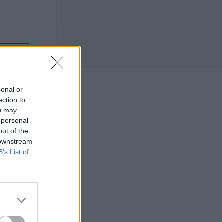
sonal or
ection to
ou may
 personal
out of the
 downstream
B’s List of