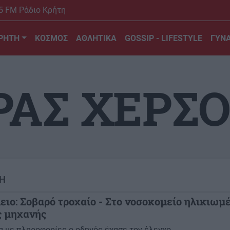
5 FM Ράδιο Κρήτη
ΡΗΤΗ
ΚΟΣΜΟΣ
ΑΘΛΗΤΙΚΑ
GOSSIP - LIFESTYLE
ΓΥΝΑ
ΡΑΣ ΧΕΡΣ
Η
ιο: Σοβαρό τροχαίο - Στο νοσοκομείο ηλικιωμ
ς μηχανής
 με πληροφορίες ο οδηγός έχασε τον έλεγχο