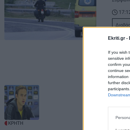
17:1
Διαβάσ
Ekriti.gr -
If you wish 
sensitive in
confirm you
continue se
information 
further disc
Image
participants
Downstream 
Persona
ΚΡΗΤΗ