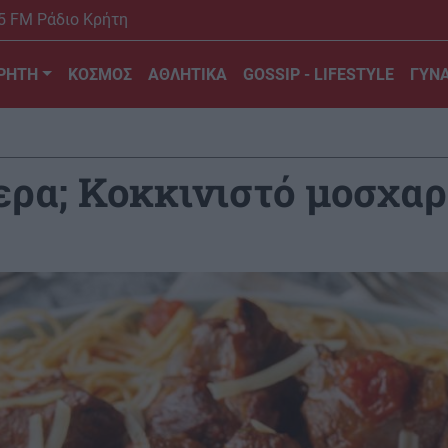
5 FM Ράδιο Κρήτη
ΡΗΤΗ
ΚΟΣΜΟΣ
ΑΘΛΗΤΙΚΑ
GOSSIP - LIFESTYLE
ΓΥΝΑ
ερα; Κοκκινιστό μοσχαρ