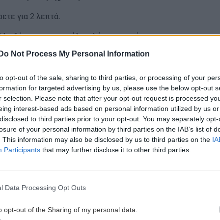
ετε για 2 λεπτά.
λλο δάφνης, την κανέλα, αλάτι και πιπέρι.
Do Not Process My Personal Information
α γίνει τρυφερό.
to opt-out of the sale, sharing to third parties, or processing of your per
formation for targeted advertising by us, please use the below opt-out s
r selection. Please note that after your opt-out request is processed y
eing interest-based ads based on personal information utilized by us or
disclosed to third parties prior to your opt-out. You may separately opt-
losure of your personal information by third parties on the IAB’s list of
 έκθεμα σε μουσείο του Λας Βέγκας
. This information may also be disclosed by us to third parties on the
IA
Participants
that may further disclose it to other third parties.
gle News
και μάθετε πρώτοι όλες τις ειδήσεις για
l Data Processing Opt Outs
o opt-out of the Sharing of my personal data.