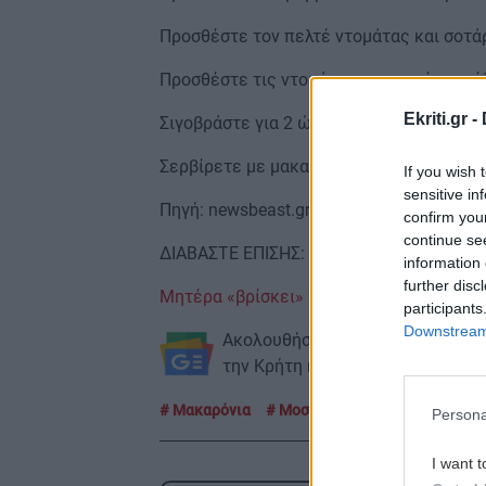
Προσθέστε τον πελτέ ντομάτας και σοτάρ
Προσθέστε τις ντομάτες, το κρασί, το φύ
Ekriti.gr -
Σιγοβράστε για 2 ώρες, μέχρι το κρέας ν
Σερβίρετε με μακαρόνια.
If you wish 
sensitive in
Πηγή: newsbeast.gr
confirm you
continue se
ΔΙΑΒΑΣΤΕ ΕΠΙΣΗΣ:
information 
further disc
Μητέρα «βρίσκει» τον νεκρό γιο της ως
participants
Downstream 
Ακολουθήστε το ekriti.gr στο
Goo
την Κρήτη και όχι μόνο.
Μακαρόνια
Μοσχάρι
Ντομάτες
Persona
I want t