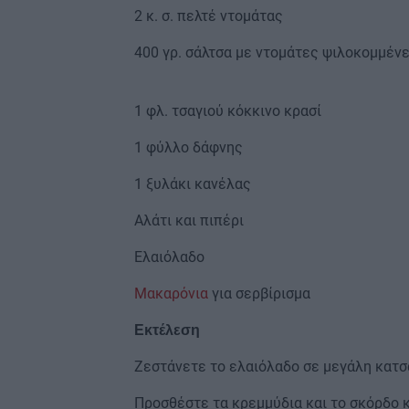
2 κ. σ. πελτέ ντομάτας
400 γρ. σάλτσα με ντομάτες ψιλοκομμέν
1 φλ. τσαγιού κόκκινο κρασί
1 φύλλο δάφνης
1 ξυλάκι κανέλας
Αλάτι και πιπέρι
Ελαιόλαδο
Μακαρόνια
για σερβίρισμα
Εκτέλεση
Ζεστάνετε το ελαιόλαδο σε μεγάλη κατσα
Προσθέστε τα κρεμμύδια και το σκόρδο 