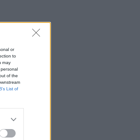
sonal or
ection to
ou may
 personal
out of the
 downstream
B’s List of