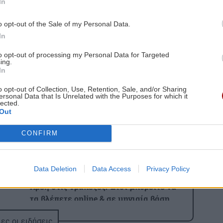
In
 ΕΙΔΗΣΕΩΝ
o opt-out of the Sale of my Personal Data.
In
0:00
ΑΘΛΗΤΙΚΑ
21:31
ετε
ΟΦΗ: Πολύ κοντά στην απόκτηση του
to opt-out of processing my Personal Data for Targeted
Σαναμπρία
ing.
In
o opt-out of Collection, Use, Retention, Sale, and/or Sharing
3:00
ΕΠΙΣΤΗΜΗ
21:31
ersonal Data that Is Unrelated with the Purposes for which it
lected.
το
Η ζέστη και ο καπνός από πυρκαγιές
Out
θέτουν σε κίνδυνο τον αέρα σε
εσωτερικούς χώρους, σύμφωνα με
CONFIRM
μελέτη
2:49
 1-0
Data Deletion
Data Access
Privacy Policy
ΟΙΚΟΝΟΜΙΑ
21:22
Χρέη στις Τράπεζες: Έτσι μπορείτε να
τα βλέπετε online & σε μηνιαία βάση
2:25
ες οι ειδήσεις