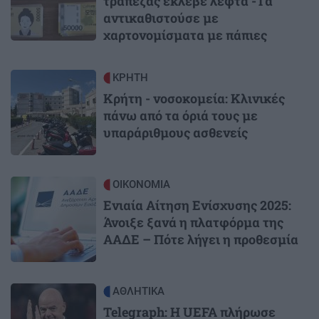
τράπεζας έκλεβε λεφτά -Tα
αντικαθιστούσε με
χαρτονομίσματα με πάπιες
Image
ΚΡΗΤΗ
Κρήτη - νοσοκομεία: Κλινικές
πάνω από τα όριά τους με
υπαράριθμους ασθενείς
Image
ΟΙΚΟΝΟΜΙΑ
Ενιαία Αίτηση Ενίσχυσης 2025:
Άνοιξε ξανά η πλατφόρμα της
ΑΑΔΕ – Πότε λήγει η προθεσμία
Image
ΑΘΛΗΤΙΚΑ
Telegraph: Η UEFA πλήρωσε