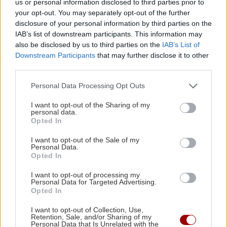
ΑΘΛΗΤΙΚΑ
us or personal information disclosed to third parties prior to
Ιταλικά Μ.Μ.Ε κάνουν λόγο για συμφωνία του
your opt-out. You may separately opt-out of the further
disclosure of your personal information by third parties on the
ΟΦΗ με τον δεξιό μπακ της Μπάρι, Ντίκμαν
IAB’s list of downstream participants. This information may
ΠΕΡΙΣΣΟΤΕΡΑ
also be disclosed by us to third parties on the
IAB’s List of
Downstream Participants
that may further disclose it to other
GOSSIP - LIFESTYLE
11:00
third parties.
Παπαμιχαήλ: Ξεκαθαρίζει τι εννοούσε με την
«απαγόρευση» της χρήσης φωτογραφιών της
Personal Data Processing Opt Outs
ΚΡΗΤΗ
Αλίκης Βουγιουκλάκη
I want to opt-out of the Sharing of my
personal data.
Κρήτη: Μία ακόμα τραγωδία με
Opted In
γυναίκα σε θάλασσα
ΕΠΙΣΤΗΜΗ
10:44
Η ακραία ζέστη δημιουργεί μια νέα κλιματική
I want to opt-out of the Sale of my
Personal Data.
πραγματικότητα – 500.000 άνθρωποι
Opted In
πεθαίνουν κάθε χρόνο
I want to opt-out of processing my
Personal Data for Targeted Advertising.
Opted In
ΚΡΗΤΗ
10:35
ΠΕΡΙΕΡΓΑ - ΠΑΡΑΞΕΝΑ
Ρέθυμνο: Μήνυμα αισιοδοξίας από τον
I want to opt-out of Collection, Use,
Retention, Sale, and/or Sharing of my
Η «μπαταρία» του βυθού: Το φιλόδοξο
τουρισμό μετά τις πυρκαγιές στο νότο
Personal Data that Is Unrelated with the