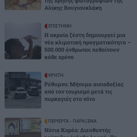
της χρήσης φωτογραφιών της
Αλίκης Βουγιουκλάκη
Image
ΕΠΙΣΤΗΜΗ
Η ακραία ζέστη δημιουργεί μια
νέα κλιματική πραγματικότητα –
500.000 άνθρωποι πεθαίνουν
κάθε χρόνο
Image
ΚΡΗΤΗ
Ρέθυμνο: Μήνυμα αισιοδοξίας
από τον τουρισμό μετά τις
πυρκαγιές στο νότο
Image
ΠΕΡΙΕΡΓΑ - ΠΑΡΑΞΕΝΑ
Νότια Κορέα: Διευθυντής