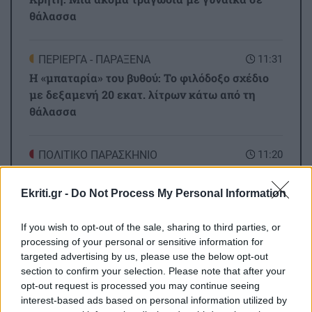
θάλασσα
ΠΕΡΙΕΡΓΑ - ΠΑΡΑΞΕΝΑ
11:31
Η «μπαταρία» του βυθού: Το φιλόδοξο σχέδιο
με δεξαμενή 20 εκατ. λίτρων κάτω από τη
θάλασσα
ΠΟΛΙΤΙΚΟ ΠΑΡΑΣΚΗΝΙΟ
11:20
Το πρώτο αυτοκίνητο του Κυριάκου
Μητσοτάκη
Ekriti.gr -
Do Not Process My Personal Information
If you wish to opt-out of the sale, sharing to third parties, or
Όλες οι ειδήσεις
ΟΙΚΟΝΟΜΙΑ
11:09
processing of your personal or sensitive information for
Επίδομα 150 ευρώ: Ποιοι θα πληρωθούν τέλη
targeted advertising by us, please use the below opt-out
Αυγούστου
section to confirm your selection. Please note that after your
opt-out request is processed you may continue seeing
interest-based ads based on personal information utilized by
11:00