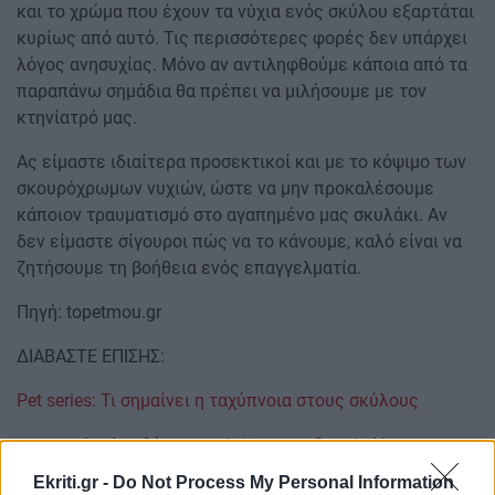
και το χρώμα που έχουν τα νύχια ενός σκύλου εξαρτάται
κυρίως από αυτό. Τις περισσότερες φορές δεν υπάρχει
λόγος ανησυχίας. Μόνο αν αντιληφθούμε κάποια από τα
παραπάνω σημάδια θα πρέπει να μιλήσουμε με τον
κτηνίατρό μας.
Ας είμαστε ιδιαίτερα προσεκτικοί και με το κόψιμο των
σκουρόχρωμων νυχιών, ώστε να μην προκαλέσουμε
κάποιον τραυματισμό στο αγαπημένο μας σκυλάκι. Αν
δεν είμαστε σίγουροι πώς να το κάνουμε, καλό είναι να
ζητήσουμε τη βοήθεια ενός επαγγελματία.
Πηγή: topetmou.gr
ΔΙΑΒΑΣΤΕ ΕΠΙΣΗΣ:
Pet series: Τι σημαίνει η ταχύπνοια στους σκύλους
Ακολουθήστε το ekriti.gr στο
Google News
και
μάθετε πρώτοι όλες τις ειδήσεις για την Κρήτη
Ekriti.gr -
Do Not Process My Personal Information