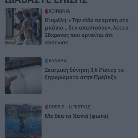
Image
ΚΟΙΝΩΝΙΑ
Κυψέλη: «Την είδα πεσμένη στο
μπάνιο… δεν απαντούσε», λέει ο
26χρονος που αρνείται ότι
σκότωσε
Image
ΕΛΛΑΔΑ
Σεισμική δόνηση 3,6 Ρίχτερ τα
ξημερώματα στην Πρέβεζα
Image
GOSSIP - LIFESTYLE
Με θέα τα Χανιά (φωτο)