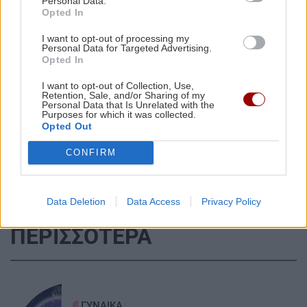
Personal Data.
Ομάν: Διπλή έκρηξη σε τάνκερ στα Στενά του
Opted In
Ορμούζ
I want to opt-out of processing my
Personal Data for Targeted Advertising.
Opted In
ΚΡΗΤΗ
07:39
I want to opt-out of Collection, Use,
Θρίλερ στην Ελούντα: Αστυνομικοί έσωσαν την
Retention, Sale, and/or Sharing of my
Όλες οι ειδήσεις
τελευταία στιγμή ηλικιωμένο που απειλούσε
Personal Data that Is Unrelated with the
Purposes for which it was collected.
να πέσει στο κενό
Opted Out
CONFIRM
ΚΟΙΝΩΝΙΑ
07:35
Κυψέλη: «Την είδα πεσμένη στο μπάνιο… δεν
απαντούσε», λέει ο 26χρονος που αρνείται ότι
Data Deletion
Data Access
Privacy Policy
σκότωσε
ΠΕΡΙΣΣΟΤΕΡΑ
ΕΛΛΑΔΑ
07:23
Σεισμική δόνηση 3,6 Ρίχτερ τα ξημερώματα
στην Πρέβεζα
ΓΥΝΑΙΚΑ