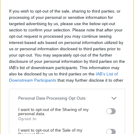
και όχι μόνο.
If you wish to opt-out of the sale, sharing to third parties, or
Σκύλος
Νύχια
Χρώμα
processing of your personal or sensitive information for
targeted advertising by us, please use the below opt-out
section to confirm your selection. Please note that after your
opt-out request is processed you may continue seeing
interest-based ads based on personal information utilized by
ΡΟΗ ΕΙΔΗΣΕΩΝ
us or personal information disclosed to third parties prior to
your opt-out. You may separately opt-out of the further
disclosure of your personal information by third parties on the
IAB’s list of downstream participants. This information may
ΓΥΝΑΙΚΑ
08:00
also be disclosed by us to third parties on the
IAB’s List of
Τα Ζώδια της Πέμπτης
Downstream Participants
that may further disclose it to other
third parties.
ΕΛΛΑΔΑ
07:55
Personal Data Processing Opt Outs
Σύγκρουση ελικοπτέρων: Στο μικροσκόπιο τα
I want to opt-out of the Sharing of my
«μαύρα κουτιά» και οι τελευταίες συνομιλίες
personal data.
Opted In
I want to opt-out of the Sale of my
ΚΟΣΜΟΣ
07:44