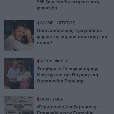
285 ζώα έλαβαν κτηνιατρική
φροντίδα
Image
GOSSIP - LIFESTYLE
Οικονομόπουλος: Τραγούδησε
φορώντας παραδοσιακό κρητικό
σαρίκι!
Image
ΑΥΤΟΔΙΟΙΚΗΣΗ
Τιμήθηκε ο Περιφερειάρχης
Κρήτης από την Παγκρητική
Ομοσπονδία Ευρώπης
Image
ΠΟΛΙΤΙΣΜΟΣ
«Γερμανικές Αποζημιώσεις –
Επανορθώσεις»: Εσπερίδα