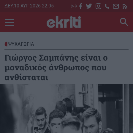
Skip
ΔΕΥ.10 ΑΥΓ 2026 22:05
to
main
content
ΨΥΧΑΓΩΓΙΑ
Γιώργος Σαμπάνης είναι ο
μοναδικός άνθρωπος που
ανθίσταται