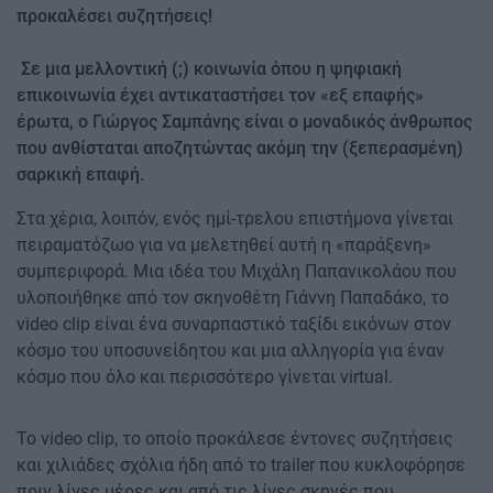
προκαλέσει συζητήσεις!
Σε μια μελλοντική (;) κοινωνία όπου η ψηφιακή
επικοινωνία έχει αντικαταστήσει τον «εξ επαφής»
έρωτα, ο Γιώργος Σαμπάνης είναι ο μοναδικός άνθρωπος
που ανθίσταται αποζητώντας ακόμη την (ξεπερασμένη)
σαρκική επαφή.
Στα χέρια, λοιπόν, ενός ημί-τρελου επιστήμονα γίνεται
πειραματόζωο για να μελετηθεί αυτή η «παράξενη»
συμπεριφορά. Μια ιδέα του Μιχάλη Παπανικολάου που
υλοποιήθηκε από τον σκηνοθέτη Γιάννη Παπαδάκο, το
video clip είναι ένα συναρπαστικό ταξίδι εικόνων στον
κόσμο του υποσυνείδητου και μια αλληγορία για έναν
κόσμο που όλο και περισσότερο γίνεται virtual.
Το video clip, το οποίο προκάλεσε έντονες συζητήσεις
και χιλιάδες σχόλια ήδη από το trailer που κυκλοφόρησε
πριν λίγες μέρες και από τις λίγες σκηνές που