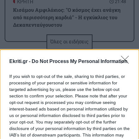
ΚΡΗΤΗ
21:48
Κισάμου Αμφιλόχιος: "Ο κόσμος έχει ανάγκη
από περισσότερη καρδιά" - Η εγκύκλιος του
Δεκαπενταύγουστου
Όλες οι ειδήσεις
ΣΠΙΤΙ
21:36
«Αν το ψυγείο σας δεν παγώνει το καλοκαίρι,
οφείλεται σε αυτό»
Ekriti.gr -
Do Not Process My Personal Information
If you wish to opt-out of the sale, sharing to third parties, or
ΚΟΣΜΟΣ
21:24
processing of your personal or sensitive information for
Ταϊλάνδη: Από τα social media έμαθε να
targeted advertising by us, please use the below opt-out
πυροβολεί ο 14χρονος που σκότωσε οκτώ
section to confirm your selection. Please note that after your
ΠΕΡΙΣΣΟΤΕΡΑ
ανθρώπους
opt-out request is processed you may continue seeing
interest-based ads based on personal information utilized by
us or personal information disclosed to third parties prior to
ΠΟΛΙΤΙΚΗ
21:12
your opt-out. You may separately opt-out of the further
disclosure of your personal information by third parties on the
Κικίλιας: Έρχονται 420 νέες προσλήψεις στο
IAB’s list of downstream participants. This information may
GOSSIP - LIFESTYLE
Λιμενικό Σώμα