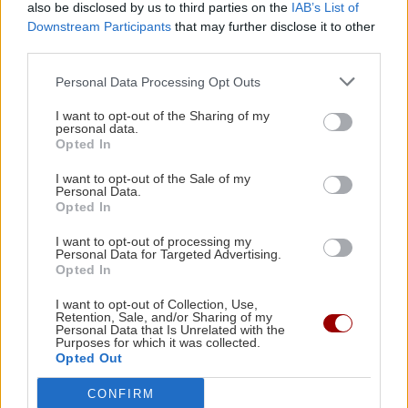
also be disclosed by us to third parties on the
IAB’s List of
Δάντης: "Δεν θα ξαναγράψω ποτέ
Downstream Participants
that may further disclose it to other
τραγούδι για τη Eurovision"
third parties.
ΑΥΤΟΔΙΟΙΚΗΣΗ
21:06
Δήμος Μινώα Πεδιάδας: Με μεγάλη
Personal Data Processing Opt Outs
συμμετοχή ολοκληρώθηκε η δωρεάν,
I want to opt-out of the Sharing of my
πενθήμερη κτηνιατρική δράση - 285 ζώα
personal data.
έλαβαν κτηνιατρική φροντίδα
Opted In
I want to opt-out of the Sale of my
ΠΟΛΙΤΙΣΜΟΣ
Personal Data.
GOSSIP - LIFESTYLE
21:00
Opted In
Ηράκλειο: Ρεσιτάλ Μότσαρτ στο
Οικονομόπουλος: Τραγούδησε φορώντας
κηποθέατρο «Μάνος Χατζιδάκις» με
I want to opt-out of processing my
παραδοσιακό κρητικό σαρίκι!
τον Άρη Γραικούση
Personal Data for Targeted Advertising.
Opted In
ΑΥΤΟΔΙΟΙΚΗΣΗ
20:57
I want to opt-out of Collection, Use,
Retention, Sale, and/or Sharing of my
Τιμήθηκε ο Περιφερειάρχης Κρήτης από την
Personal Data that Is Unrelated with the
Purposes for which it was collected.
Παγκρητική Ομοσπονδία Ευρώπης
Opted Out
ΚΡΗΤΗ
CONFIRM
ΠΟΛΙΤΙΣΜΟΣ
20:49