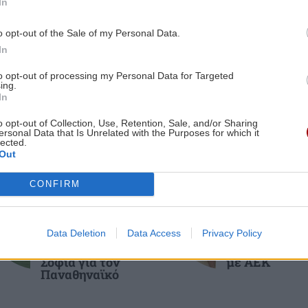
In
Πέραμα!
ες οι ειδήσεις
o opt-out of the Sale of my Personal Data.
3:00
In
ΚΟΣΜΟΣ
21:12
Διπλωματική κρίση πλέον μεταξύ της
to opt-out of processing my Personal Data for Targeted
ing.
νία
Αργεντινής και της Βραζιλίας
In
o opt-out of Collection, Use, Retention, Sale, and/or Sharing
ersonal Data that Is Unrelated with the Purposes for which it
2:57
GOSSIP - LIFESTYLE
21:00
lected.
της
Παντρεύεται η Ιουλία Καλλιμάνη
Out
υ
ΑΘΛΗΤΙΚΑ
ΑΘΛΗΤΙΚΑ
CONFIRM
ΕΠΙΣΤΗΜΗ
20:53
Conference
Επέστρεψε
League: Ισοπαλία,
Ηράκλειο η
Τρεις μαθητές δημιούργησαν
μέτρια εμφάνιση
αποστολή του
2:46
βιοδιασπώμενα δολώματα ψαρέματος
Data Deletion
Data Access
Privacy Policy
και η πρόκριση
ΟΦΗ - Η προσ
από ζελατίνη: Πιάνουν ψάρια και
θα κριθεί στη
στο Σούπερ Κ
Σόφια για τον
με ΑΕΚ
διαλύονται σε δύο εβδομάδες
Παναθηναϊκό
ΚΡΗΤΗ
20:44