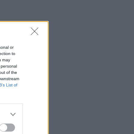
sonal or
ection to
ou may
 personal
out of the
 downstream
B’s List of