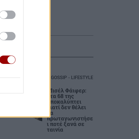
GOSSIP - LIFESTYLE
Μισέλ Φάιφερ:
Στα 68 της
αποκαλύπτει
οχή
γιατί δεν θέλει
απ
να
πρωταγωνιστήσε
ι ποτέ ξανά σε
ταινία