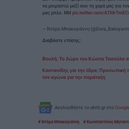
να μοιραστώ μαζί σου τη χαρά μας για το
μας μπλε. ΝΜ
pic.twitter.com/ATMrTmEC
— Ντόρα Μπακογιάννη (@Dora_Bakoyann
Διαβάστε επίσης:
Βουλή: Το δώρο του Κώστα Τασούλα στ
Καστανίδης για την έδρα: Προσωπική
τον αγώνα για την παράταξη
Ακολουθήστε το ekriti.gr στο
Googl
Ντόρα Μπακογιάννη
Κωνσταντίνος Μητσοτ