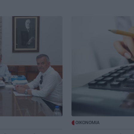
2:35
Μαλεβίζι: Θλίψη για τον ξαφνικό
καν
θάνατο του γιατρού Πάνου Μαματζάκη
Image
υ
– Το ψήφισμα του Δήμου
ΚΡΗΤΗ
20:35
2:22
Εργαζόμενοι Βενιζέλειου: Ο κόμβος
ριό
είναι αναγκαίος – Ώρα να
ς
χρηματοδοτηθούν και τα ώριμα έργα
ΚΡΗΤΗ
20:26
2:10
Λαχτάρησαν οι περαστικοί στην
ο
Αρχιεπισκόπου Μακαρίου – Φωτιά σε
δίκυκλο κινητοποίησε την
Πυροσβεστική
2:00
ΟΙΚΟΝΟΜΙΑ
BUSINESS
20:17
;