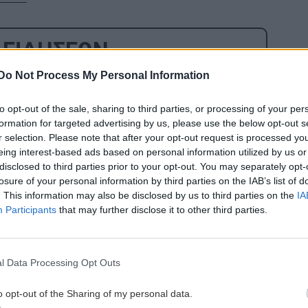
 ΕΙΔΗΣΕΩΝ
Do Not Process My Personal Information
0:00
ΚΡΗΤΗ
21:48
Δήμος Πλατανιά: Τιμή και μνήμη για
to opt-out of the sale, sharing to third parties, or processing of your per
τα Ολοκαυτώματα σε Αλικιανό και
formation for targeted advertising by us, please use the below opt-out s
Σκινέ
r selection. Please note that after your opt-out request is processed y
eing interest-based ads based on personal information utilized by us or
3:34
disclosed to third parties prior to your opt-out. You may separately opt-
ΟΙΚΟΝΟΜΙΑ
21:36
α
losure of your personal information by third parties on the IAB’s list of
Εφορία: Πότε ελέγχει τις καταθέσεις
. This information may also be disclosed by us to third parties on the
IA
μας στην τράπεζα
Participants
that may further disclose it to other third parties.
3:25
ΚΡΗΤΗ
21:24
l Data Processing Opt Outs
ου
Μυλοπόταμος: Γεύσεις
με
Δεκαπενταύγουστου και παράδοση
o opt-out of the Sharing of my personal data.
στην 4η Γιορτή Τοποδιατροφής στο