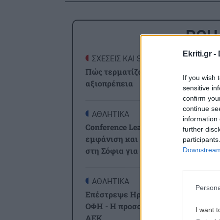
ΡΟΗ
Ekriti.gr -
ΣΧΕΣΕΙΣ ΚΑΙ SEX
0
Πώς τερματίζονται οι σχέσεις με
If you wish 
αξιοπρέπεια
sensitive in
confirm you
continue se
ΑΘΛΗΤΙΚΑ
2
information 
Conference League: Ισοπαλία, μέτρι
further disc
εμφάνιση και η πρόκριση θα κριθεί
participants
στη Σόφια για τον Παναθηναϊκό
Downstream 
ΑΘΛΗΤΙΚΑ
2
Persona
Επέστρεψε Ηράκλειο η αποστολή τ
ΟΦΗ - Η προσοχή στο Σούπερ Καπ 
I want t
ΑΕΚ