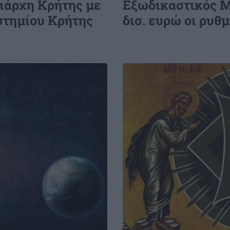
ιάρχη Κρήτης με
Εξωδικαστικός Μ
Ηλεκτρική διασύνδεση Ελλάδας -
στημίου Κρήτης
δισ. ευρώ οι ρυθ
Κύπρου: Πλειοψηφικός μέτοχος η
γαλλική Meridiam στον GSI
Image