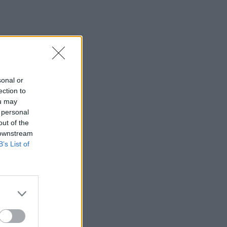
sonal or
ection to
ou may
 personal
out of the
 downstream
B’s List of