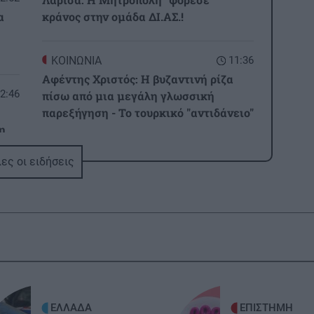
α
κράνος στην ομάδα ΔΙ.ΑΣ.!
ΚΟΙΝΩΝΙΑ
11:36
Αφέντης Χριστός: Η βυζαντινή ρίζα
2:46
πίσω από μια μεγάλη γλωσσική
παρεξήγηση - Το τουρκικό "αντιδάνειο"
η
ΤΕΧΝΟΛΟΓΙΑ
11:25
ες οι ειδήσεις
Πώς οι χάκερ μπορούν να μολύνουν το
2:40
νερό: Η εισβολή στα συστήματα
ύδρευσης και τα κενά ασφαλείας
ΟΙΚΟΝΟΜΙΑ
11:16
Κοινωνικό Οικιακό Τιμολόγιο 2026:
2:32
Ανοιχτή η πλατφόρμα για νέες
μία
αιτήσεις – Ti πρέπει να γνωρίζετε
ΕΛΛΑΔΑ
ΕΠΙΣΤΗΜΗ