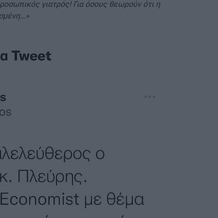
ροσωπικός γιατρός! Για όσους θεωρούν ότι η
ασμένη…»