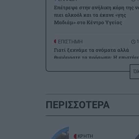
Επέτρεψε στην ανήλικη κόρη της ν
πιει αλκοόλ και τα έκανε «γης
Μαδιάμ» στο Κέντρο Υγείας
ΕΠΙΣΤΗΜΗ
1
Γιατί ξεχνάμε τα ονόματα αλλά
θυμόμαστε τα πρόσωπα; Η επιστήμ
εξηγεί
Όλ
ΕΛΛΑΔΑ
1
"Μαύρο φίδι σ' έφαγε": Το ελληνικό
νησί - φάντασμα που κρύβει...το
ΠΕΡΙΣΣΟΤΕΡΑ
μυστηριώδες ερπετό!
ΕΛΛΑΔΑ
1
Τροχαία: 200.000 κλήσεις μόνο για 
ΚΡΗΤΗ