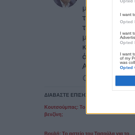
Opted 
I want t
Opted 
I want 
Advertis
Opted 
I want t
of my P
was col
Opted 
ΔΙΑΒΑΣΤΕ ΕΠΙΣΗΣ
Κουτσούμπας: Το σουβλάκι έχει πάει στ
βενζίνη;
Βουλή: Το αστείο του Τασούλα για το… 