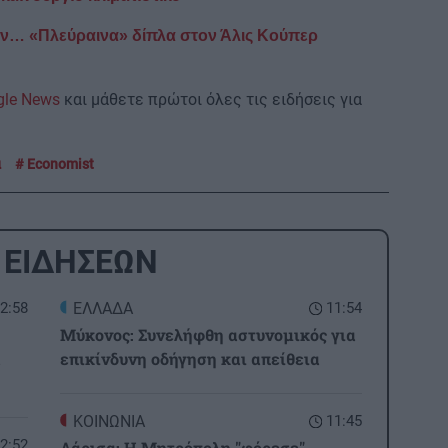
ην… «Πλεύραινα» δίπλα στον Άλις Κούπερ
gle News
και μάθετε πρώτοι όλες τις ειδήσεις για
α
Economist
 ΕΙΔΗΣΕΩΝ
2:58
ΕΛΛΑΔΑ
11:54
Μύκονος: Συνελήφθη αστυνομικός για
ά
επικίνδυνη οδήγηση και απείθεια
ΚΟΙΝΩΝΙΑ
11:45
2:52
Λάρισα: Η Μητρόπολη "φόρεσε"