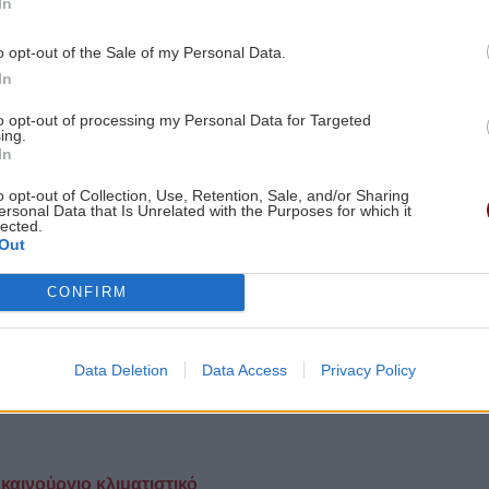
In
o opt-out of the Sale of my Personal Data.
In
to opt-out of processing my Personal Data for Targeted
ing.
In
o opt-out of Collection, Use, Retention, Sale, and/or Sharing
ersonal Data that Is Unrelated with the Purposes for which it
lected.
Out
CONFIRM
Data Deletion
Data Access
Privacy Policy
α 3,5 ευρώ, δεν τρώτε σουβλάκι ούτε βάζετε
καινούργιο κλιματιστικό