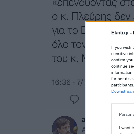
Ekriti.gr -
If you wish 
sensitive in
confirm you
continue se
information 
further disc
participants
Downstream 
Persona
I want t