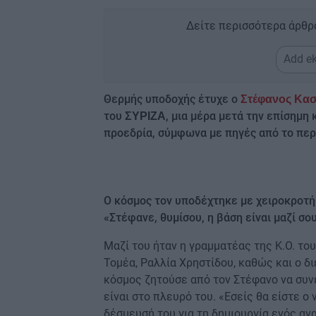
Δείτε περισσότερα άρθρ
Add ek
Θερμής υποδοχής έτυχε ο
Στέφανος Κα
του
, μια μέρα μετά την επίσημ
ΣΥΡΙΖΑ
προεδρία, σύμφωνα με πηγές από το περ
Ο κόσμος τον υποδέχτηκε με χειροκροτ
«Στέφανε, θυμίσου, η βάση είναι μαζί σου
Μαζί του ήταν η γραμματέας της Κ.Ο. το
Τομέα, Ραλλία Χρηστίδου, καθώς και ο δ
κόσμος ζητούσε από τον Στέφανο να συνε
είναι στο πλευρό του. «Εσείς θα είστε ο
δέσμευσή του για τη δημιουργία ενός α