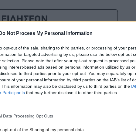
 ΕΙΔΗΣΕΩΝ
6:27
ΚΟΣΜΟΣ
15:09
Do Not Process My Personal Information
ο
Αραγτσί: Ιράν και το Ομάν είναι πολύ
υ
κοντά στην επίτευξη μίας συμφωνίας
to opt-out of the sale, sharing to third parties, or processing of your per
formation for targeted advertising by us, please use the below opt-out s
r selection. Please note that after your opt-out request is processed y
eing interest-based ads based on personal information utilized by us or
GOSSIP - LIFESTYLE
15:00
disclosed to third parties prior to your opt-out. You may separately opt-
6:18
Ο Γιάννης Τσιμιτσέλης φέρνει την
losure of your personal information by third parties on the IAB’s list of
σε
απόλυτη ανατροπή με το «The Quiz
. This information may also be disclosed by us to third parties on the
IA
With Balls» στον ΣΚΑΪ
Participants
that may further disclose it to other third parties.
6:09
ΚΡΗΤΗ
14:53
l Data Processing Opt Outs
Δήμος Αγ.Νικολάου: 2ο Φεστιβάλ
μετά
Κρηνών στις Βρύσες
o opt-out of the Sharing of my personal data.