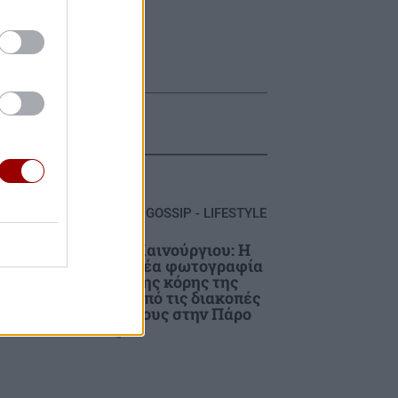
GOSSIP - LIFESTYLE
Καινούργιου: Η
νέα φωτογραφία
της κόρης της
η
από τις διακοπές
τους στην Πάρο
ά