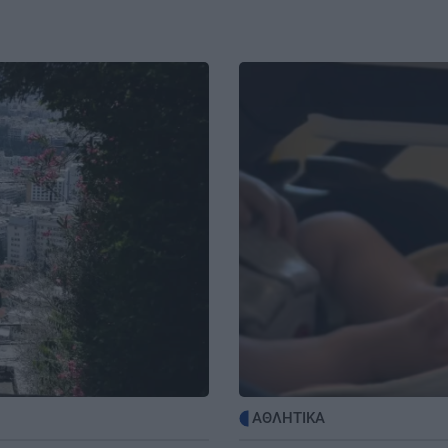
αι η
και συνελήφθη γιατί οδηγούσε
κλεμμένο αυτοκίνητο
Image
GOSSIP - LIFESTYLE
14:00
5:35
Αθηνά Οικονομάκου και Μπρούνο
ο
Τσερέλα στα Μπόρα Μπόρα
ΚΟΣΜΟΣ
13:54
5:28
Σικάγο: Σε αποσύνθεση 56 σοροί -
ία
Τρωκτικά και σκουλήκια στο χώρο
ΚΟΙΝΩΝΙΑ
13:44
Θρίλερ στον Λυκαβηττό: Εντοπίστηκε
5:19
σορός ατόμου σε σπηλιά
ΑΘΛΗΤΙΚΑ
χων