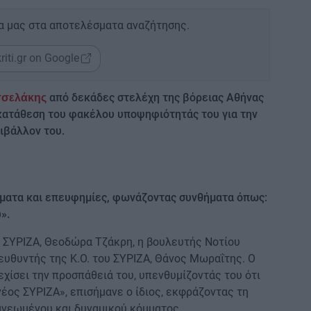
α μας στα αποτελέσματα αναζήτησης.
riti.gr on Google
από δεκάδες στελέχη της βόρειας Αθήνας
σσελάκης
η κατάθεση του φακέλου υποψηφιότητάς του για την
ιβάλλον του.
ήματα και επευφημίες, φωνάζοντας συνθήματα όπως:
».
υ ΣΥΡΙΖΑ, Θεοδώρα Τζάκρη, η βουλευτής Νοτίου
ιευθυντής της Κ.Ο. του ΣΥΡΙΖΑ, Θάνος Μωραΐτης. Ο
χίσει την προσπάθειά του, υπενθυμίζοντάς του ότι
 νέος ΣΥΡΙΖΑ», επισήμανε ο ίδιος, εκφράζοντας τη
νανεωμένου και δυναμικού κόμματος.