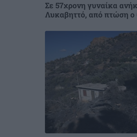
στη γέφυρα Ξηροποτάμου
Σε 57χρονη γυναίκα ανήκ
Λυκαβηττό, από πτώση ο
Image