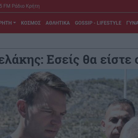
5 FM Ράδιο Κρήτη
ΡΗΤΗ
ΚΟΣΜΟΣ
ΑΘΛΗΤΙΚΑ
GOSSIP - LIFESTYLE
ΓΥΝΑ
λάκης: Εσείς θα είστε 